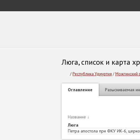
Люга, список и карта 
/
Республика Удмуртия
/
Можгинский р
Оглавление
Разыскиваемая и
Название
↓
Люга
Петра апостола при ФКУ ИК-6, церко