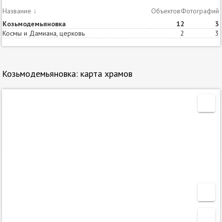
Название
↓
Объектов
Статей
Фотографий
Козьмодемьяновка
1
2
3
Космы и Дамиана, церковь
2
3
Козьмодемьяновка: карта храмов