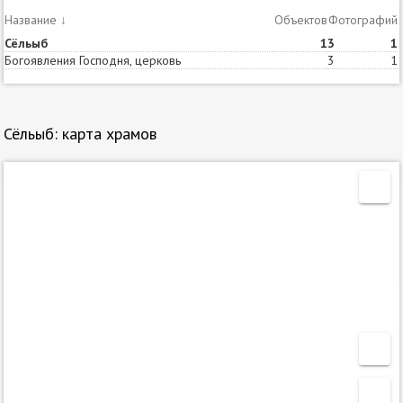
Название
↓
Объектов
Статей
Фотографий
Сёльыб
1
3
1
Богоявления Господня, церковь
3
1
Сёльыб: карта храмов