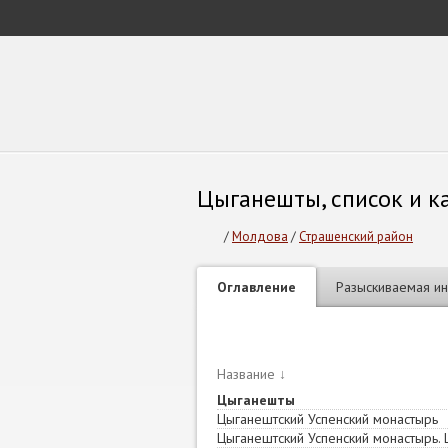
Цыганешты, список и к
/
Молдова
/
Страшенский район
Оглавление
Разыскиваемая и
Название
↓
Цыганешты
Цыганештский Успенский монастырь
Цыганештский Успенский монастырь.