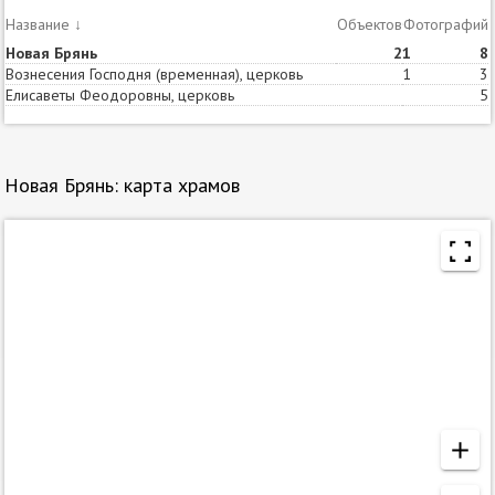
Название
↓
Объектов
Статей
Фотографий
Новая Брянь
2
1
8
Вознесения Господня (временная), церковь
1
3
Елисаветы Феодоровны, церковь
5
Новая Брянь: карта храмов