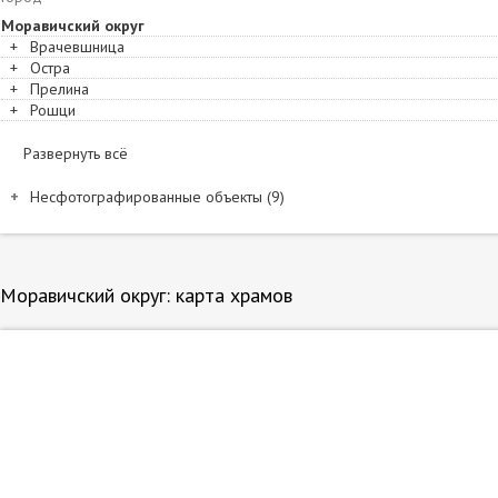
Моравичский округ
+
Врачевшница
+
Остра
+
Прелина
+
Рошци
Развернуть всё
Несфотографированные объекты (9)
Название и расположение
Дучаловичи. Овчарский Троицкий монастырь
Дучаловичи. Овчарский Сретенский монастырь
Моравичский округ: карта храмов
Дучаловичи. Овчарский Спасо-Преображенский монастырь
Меджувршье. Овчарский Вознесенский монастырь
Меджувршье. Овчарский Введенский монастырь
Овчар-Баня. Кабларский Ильинский монастырь
Овчар-Баня. Кабларский Благовещенский монастырь
Рошци. Кабларский Николо-Вешненский монастырь
Чачак. Вознесения Господня, церковь