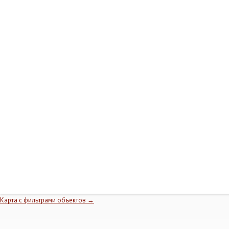
Несфотографированные объекты на карте
Карта с фильтрами объектов →