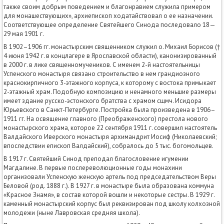
также своим добрым поведением и благонравием служила примером
для монашествующих», архиепископ ходатайствовал о ее назначении.
Соответствующее определение Святейшего Синода последовало 18—
29 мая 1901 г.
В 1902–1906 гг. монастырским священником служил о. Михаил Борисов (†
4 июня 1942 г. в концлагере в Ярославской области), канонизированный
в 2000 г. в лике священномучеников. С именем 2-й настоятельницы
Успенского монастыря связано строительство в нем грандиозного
краснокирпичного 3-этажного корпуса, к которому с востока примыкает
2-этажный храм. Подобную композицию и ненамного меньшие размеры
имеет здание русско-эстонского братства с храмом сщмч. Исидора
Юрьевского в Санкт-Петербурге. Постройка была произведена в 1906–
1911 гг. На освящение главного (Преображенского) престола нового
монастырского храма, которое 22 сентября 1911 г. совершил настоятель
Валдайского Иверского монастыря архимандрит Иосиф (Николаевский;
впоследствии епископ Валдайский), собралось до 5 тыс. богомольцев.
В 1917 г. Святейший Синод преподал благословение игумении
Магдалине. В первые послереволюционные годы монахини
организовали Успенскую женскую артель под председательством Веры
Беловой (род. 1888 г.). В 1927 г. в монастыре была образована коммуна
«Красное Знамя», в состав которой вошли и некоторые сестры. В 1929 г.
каменный монастырский корпус был реквизирован под школу колхозной
молодежи (ныне Лавровская средняя школа).