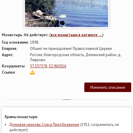
Монастырь. Не действует. (
все монастыри в каталоге →
)
Год основания:
1898.
Епархия:
Объект не принадлежит Православной Церкви
Адрес:
Россия, Новгородская область, Демянский район, д.
Лаврово
Координаты:
57.537578, 32.965016
Ссылки:
Изменить описание
Храмы монастыря:
Домовая церковь Спаса Преображения
(1911; сохранилась, не
действует)