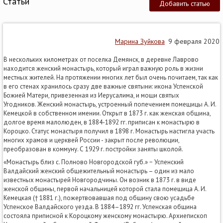
Статьи
Добавить статью
Марина Зуйкова
9 февраля 2020
В нескольких километрах от поселка Демянск, в деревне Лаврово
находится женский монастырь, который играл важную роль в жизни
местных жителей. На протяжении многих лет был очень почитаем, так как
в его стенах хранилось сразу две важные святыни: икона Успенской
Божией Матери, привезенная из Иерусалима, и мощи святых
Угодников. Женский монастырь, устроенный попечением помещицы А. И.
Кемецкой в собственном имении. Открыт в 1873 г. как женская община,
долгое время малолюден, в 1884-1892 гг. приписан к монастырю в
Короцко. Статус монастыря получил в 1898 г. Монастырь настигла участь
многих храмов и церквей России - закрыт после революции,
преобразован в коммуну. С 1929 г. постройки заняты школой.
«Монастырь близ с. Полново Новгородской губ.» − Успенский
Валдайский женский общежительный монастырь – один из мало
известных монастырей Новгородчины. Он возник в 1873 г. в виде
женской общины, первой начальницей которой стала помещица А. И.
Кемецкая († 1881 г.), пожертвовавшая под общину свою усадьбе
Успенское Валдайского уезда. В 1884–1892 гг. Успенская община
состояла приписной к Короцкому женскому монастырю. Архиепископ