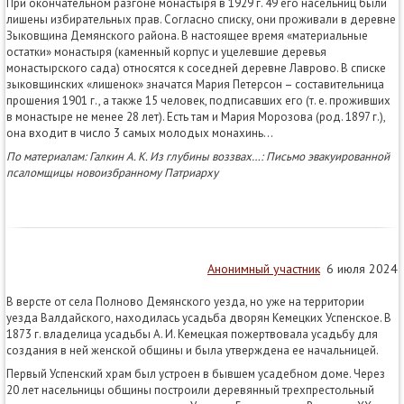
При окончательном разгоне монастыря в 1929 г. 49 его насельниц были
лишены избирательных прав. Согласно списку, они проживали в деревне
Зыковщина Демянского района. В настоящее время «материальные
остатки» монастыря (каменный корпус и уцелевшие деревья
монастырского сада) относятся к соседней деревне Лаврово. В списке
зыковщинских «лишенок» значатся Мария Петерсон – составительница
прошения 1901 г., а также 15 человек, подписавших его (т. е. проживших
в монастыре не менее 28 лет). Есть там и Мария Морозова (род. 1897 г.),
она входит в число 3 самых молодых монахинь...
По материалам: Галкин А. К. Из глубины воззвах…: Письмо эвакуированной
псаломщицы новоизбранному Патриарху
Анонимный участник
6 июля 2024
В версте от села Полново Демянского уезда, но уже на территории
уезда Валдайского, находилась усадьба дворян Кемецких Успенское. В
1873 г. владелица усадьбы А. И. Кемецкая пожертвовала усадьбу для
создания в ней женской общины и была утверждена ее начальницей.
Первый Успенский храм был устроен в бывшем усадебном доме. Через
20 лет насельницы общины построили деревянный трехпрестольный