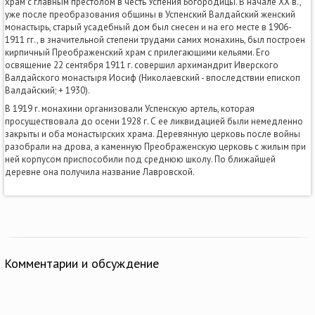
храм с главным престолом в честь Успения Богородицы. В начале ХХ в.,
уже после преобразования общины в Успенский Валдайский женский
монастырь, старый усадебный дом был снесен и на его месте в 1906-
1911 гг., в значительной степени трудами самих монахинь, был построен
кирпичный Преображенский храм с прилегающими кельями. Его
освящение 22 сентября 1911 г. совершил архимандрит Иверского
Валдайского монастыря Иосиф (Николаевский - впоследствии епископ
Валдайский; + 1930).
В 1919 г. монахини организовали Успенскую артель, которая
просуществовала до осени 1928 г. С ее ликвидацией были немедленно
закрыты и оба монастырских храма. Деревянную церковь после войны
разобрали на дрова, а каменную Преображенскую церковь с жилым при
ней корпусом приспособили под среднюю школу. По ближайшей
деревне она получила название Лавровской.
Комментарии и обсуждение