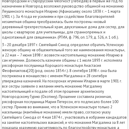
Новгородский и Старорусский Феогност (Лебедев) в первый же год по
назначении в Новгород возложил руководство общиной на монахиню
Леушинского монастыря Иларию (Афанасьеву; около 1838 г. − 1 марта
1901 г.). За 4 года ее усилиями и при содействии благотворителей
незаметная община преобразилась: были построены «новый
деревянный трехпрестольный храм, двухэтажные дома для сестер, для
школы с квартирою для учительницы, для страннопремных и
одноэтажный для священника». (РГИА, ф. 796, оп. 179, д. 526, л. 1 об.).
3–20 декабря 1897 г. Святейший Синод определил обратить Успенскую
женскую общину «в общежительный того же наименования монастырь»,
а 22 мая – 7 июня 1898 г. возвести настоятельницу монахиню Иларию в
сан игумении. Должность казначеи общины с 1 июля 1893 г. исполняла
рясофорная послушница Короцкого монастыря Анастасия
Феофилактова[20] (род. около 1854 г.). 8 сентября 1898 г. она была
пострижена в монашество с именем Магдалина и 28 сентября
утверждена казначеей. На похоронах игумении Иларии в марте 1901 г.
все сестры заявили о желании иметь монахиню Магдалину
настоятельницей и подали об этом прошение архиепископу
Новгородскому Гурию (Охотину). Прошение составила ризничая,
рясофорная послушница Мария Петерсон, его подписало более 100
сестер. Приняв во внимание, что в Успенском монастыре только 2
насельницы (мантийные монахини) имели право, согласно указу
Святейшего Синода от 4 мая 1874 г., участвовать в избрании кандидатов
на занятие настоятельских вакансий, и что монахиня Магдалина за 8 лет
показала «разумную расчетливость по благоустройству монастыря, а