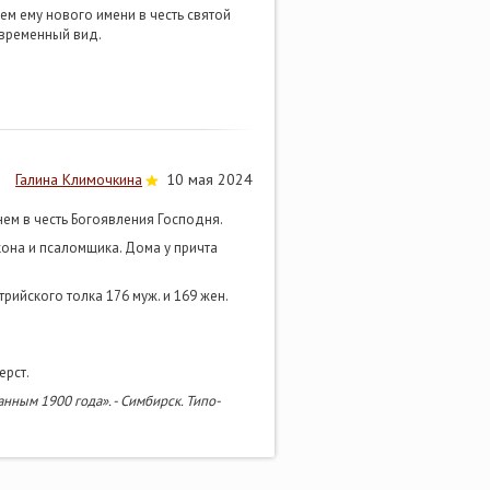
ем ему нового имени в честь святой
овременный вид.
Галина Климочкина
10 мая 2024
нем в честь Богоявления Господня.
акона и псаломщика. Дома у причта
рийского толка 176 муж. и 169 жен.
ерст.
нным 1900 года». - Симбирск. Типо-