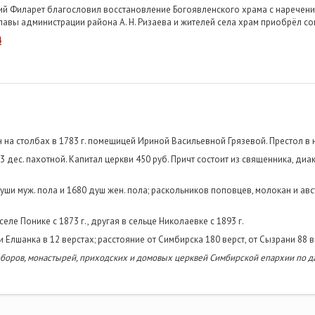
кий Филарет благословил восстановление Богоявленского храма с наречени
лавы администрации района А. Н. Ризаева и жителей села храм приобрёл с
4
на столбах в 1783 г. помещицей Ириной Васильевной Грязевой. Престол в 
3 дес. пахотной. Капитал церкви 450 руб. Причт состоит из священника, ди
ши муж. пола и 1680 душ жен. пола; раскольников поповцев, молокан и авст
еле Понике с 1873 г., другая в сельце Николаевке с 1893 г.
и Елшанка в 12 верстах; расстояние от Симбирска 180 верст, от Сызрани 88 в
оборов, монастырей, приходских и домовых церквей Симбирской епархии по да