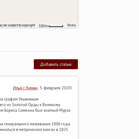
y be subject to copyright
Terms
500 m
Добавить статью
Илья г.Химки
5 февраля 2020
ела графом Ульяниным
его из Золотой Орды к Великому
ом Бориса Симеона был знатный Мурза
ана генерального межевания 1806 года
инаться в метрических книгах в 1825