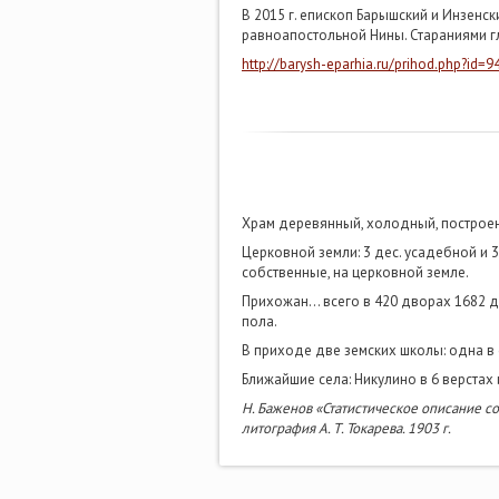
В 2015 г. епископ Барышский и Инзенс
равноапостольной Нины. Стараниями г
http://barysh-eparhia.ru/prihod.php?id=9
Храм деревянный, холодный, построен 
Церковной земли: 3 дес. усадебной и 3
собственные, на церковной земле.
Прихожан… всего в 420 дворах 1682 ду
пола.
В приходе две земских школы: одна в с
Ближайшие села: Никулино в 6 верстах 
Н. Баженов «Статистическое описание с
литография А. Т. Токарева. 1903 г.