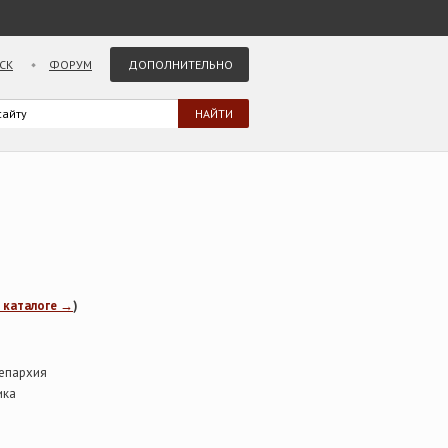
СК
ФОРУМ
ДОПОЛНИТЕЛЬНО
в каталоге →
)
 епархия
ика