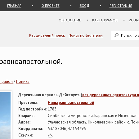
ГЛАВНАЯ
О ПРОЕКТЕ
ВХОД
РЕГИСТРАЦИЯ
ОГЛАВЛЕНИЕ
КАРТА ХРАМОВ
РОЗЫ
Расширенный поиск
Поиск по фильтрам
равноапостольной.
й район
/
Поника
Деревянная церковь. Действует. (
вся деревянная архитектура 
Престолы:
Нины равноапостольной
Год постройки:
1783.
Епархия:
Симбирская митрополия. Барышская и Инзенская
Адрес:
Ульяновская область, Николаевский район, с. Пон
Координаты:
53.187046, 47.154796
Ссылки: