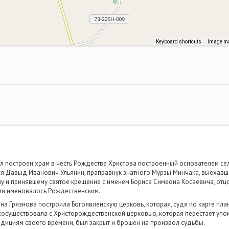
Keyboard shortcuts
Image ma
был построен храм в честь Рождества Христова построенный основателем с
я Давыд Иванович Ульянин, праправнук знатного Мурзы Минчака, выехавш
 и принявшему святое крещение с именем Бориса Симеона Косаевича, отц
емя именовалось Рождественским.
на Грязнова построила Богоявленскую церковь, которая, судя по карте пл
 сосуществовала с Христорождественской церковью, которая перестает упом
традициям своего времени, был закрыт и брошен на произвол судьбы.