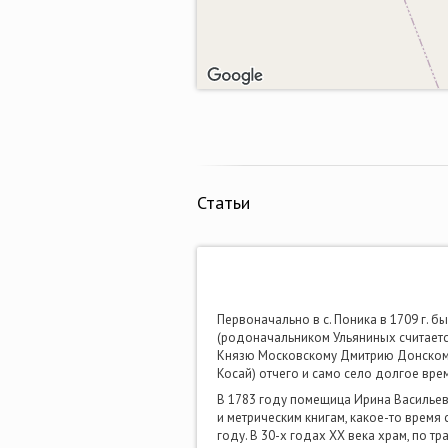
Статьи
Первоначально в с. Поника в 1709 г. 
(родоначальником Ульяниных считаетс
Князю Московскому Дмитрию Донскому
Косай) отчего и само село долгое вр
В 1783 году помещица Ирина Васильев
и метрическим книгам, какое-то время
году. В 30-х годах ХХ века храм, по 