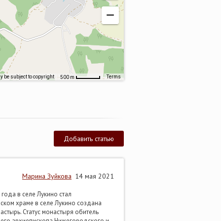
 be subject to copyright
Terms
500 m
Добавить статью
Марина Зуйкова
14 мая 2021
года в селе Лукино стал
вском храме в селе Лукино создана
стырь. Статус монастыря обитель
шего архиепископа Нижегородского и