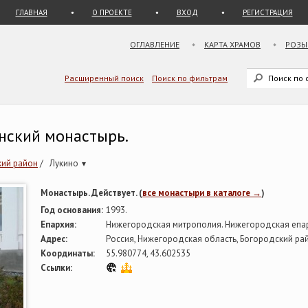
ГЛАВНАЯ
О ПРОЕКТЕ
ВХОД
РЕГИСТРАЦИЯ
ОГЛАВЛЕНИЕ
КАРТА ХРАМОВ
РОЗЫ
Расширенный поиск
Поиск по фильтрам
нский монастырь.
кий район
/
Лукино
▾
Монастырь. Действует. (
все монастыри в каталоге →
)
Год основания:
1993.
Епархия:
Нижегородская митрополия. Нижегородская епа
Адрес:
Россия, Нижегородская область, Богородский рай
Координаты:
55.980774, 43.602535
Ссылки: