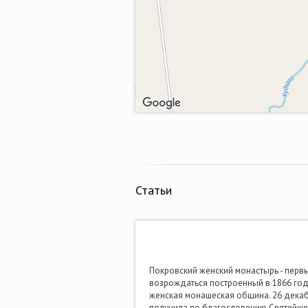
Статьи
Покровский женский монастырь - первы
возрождаться построенный в 1866 году
женская монашеская община. 26 дека
получила по благословению Святейшег