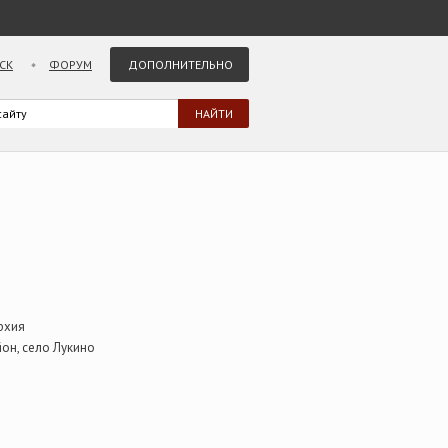
СК
ФОРУМ
ДОПОЛНИТЕЛЬНО
рхия
он, село Лукино