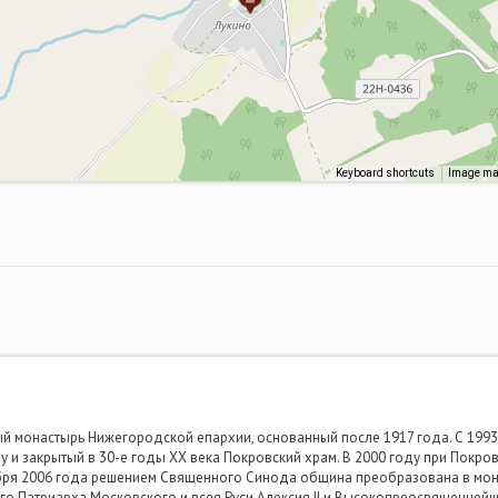
Keyboard shortcuts
Image may
й монастырь Нижегородской епархии, основанный после 1917 года. С 1993 
 и закрытый в 30-е годы XX века Покровский храм. В 2000 году при Покро
бря 2006 года решением Священного Синода община преобразована в мона
о Патриарха Московского и всея Руси Алексия II и Высокопреосвященней