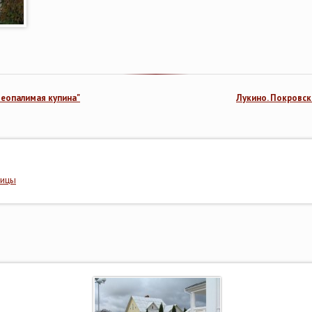
еопалимая купина"
Лукино. Покровск
дицы