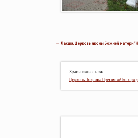
Лакша. Церковь иконы Божией матери "Н
Храмы монастыря:
Церковь Покрова Пресвятой Богоро