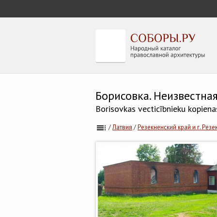
Борисовка. Неизвестна
Borisovkas vecticībnieku kopien
/
Латвия
/
Резекненский край и г. Резе