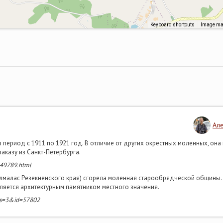
Keyboard shortcuts
Image may
Ал
 период с 1911 по 1921 год. В отличие от других окрестных моленных, она
аказу из Санкт-Петербурга.
/149789.html
 Силмалас Резекненского края) сгорела моленная старообрядческой общины
вляется архитектурным памятником местного значения.
2&s=3&id=57802