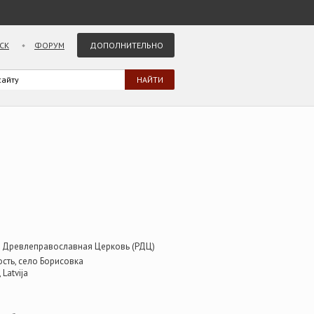
СК
ФОРУМ
ДОПОЛНИТЕЛЬНО
я Древлеправославная Церковь (РДЦ)
ость, село Борисовка
 Latvija