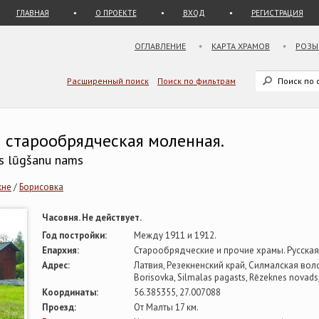
ГЛАВНАЯ
О ПРОЕКТЕ
ВХОД
РЕГИСТРАЦИЯ
ОГЛАВЛЕНИЕ
КАРТА ХРАМОВ
РОЗЫ
Расширенный поиск
Поиск по фильтрам
я старообрядческая моленная.
as lūgšanu nams
кне
/
Борисовка
Часовня. Не действует.
Год постройки:
Между 1911 и 1912.
Епархия:
Старообрядческие и прочие храмы. Русска
Адрес:
Латвия, Резекненский край, Силмалская вол
Borisovka, Silmalas pagasts, Rēzeknes novads,
Координаты:
56.385355, 27.007088
Проезд:
От Малты 17 км.