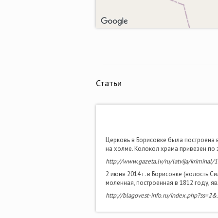
Статьи
Церковь в Борисовке была построена в
на холме. Колокол храма привезен по з
http://www.gazeta.lv/ru/latvija/kriminal
2 июня 2014 г. в Борисовке (волость
моленная, построенная в 1812 году, я
http://blagovest-info.ru/index.php?ss=