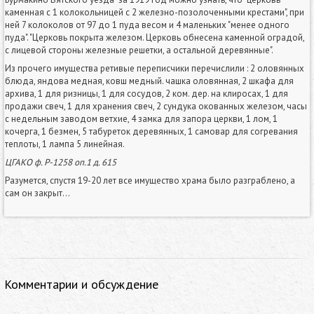
каменная с 1 колокольницей с 2 железно-позолоченными крестами", при
ней 7 колоколов от 97 до 1 пуда весом и 4 маленьких "менее одного
пуда". "Церковь покрыта железом. Церковь обнесена каменной оградой,
с лицевой стороны железные решетки, а остальной деревянные".
Из прочего имущества ретивые переписчики перечислили : 2 оловянных
блюда, яндова медная, ковш медный. чашка оловянная, 2 шкафа для
архива, 1 для ризницы, 1 для сосудов, 2 ком. дер. на клиросах, 1 для
продажи свеч, 1 для хранения свеч, 2 сундука окованных железом, часы
с недельным заводом ветхие, 4 замка для запора церкви, 1 лом, 1
кочерга, 1 безмен, 5 табуреток деревянных, 1 самовар для согревания
теплоты, 1 лампа 5 линейная.
ЦГАКО ф. Р-1258 оп.1 д. 615
Разумется, спустя 19-20 лет все имущество храма было разграблено, а
сам он закрыт...
Комментарии и обсуждение