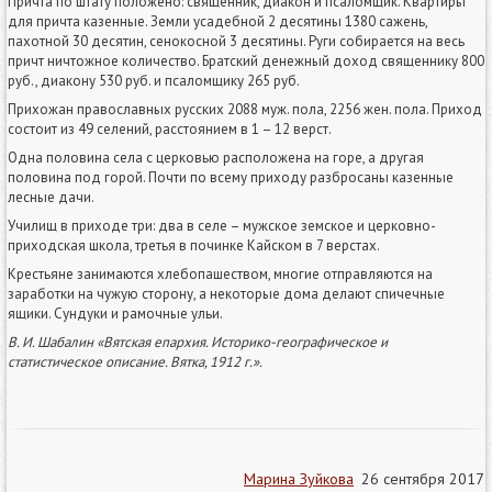
Причта по штату положено: священник, диакон и псаломщик. Квартиры
для причта казенные. Земли усадебной 2 десятины 1380 сажень,
пахотной 30 десятин, сенокосной 3 десятины. Руги собирается на весь
причт ничтожное количество. Братский денежный доход священнику 800
руб., диакону 530 руб. и псаломщику 265 руб.
Прихожан православных русских 2088 муж. пола, 2256 жен. пола. Приход
состоит из 49 селений, расстоянием в 1 – 12 верст.
Одна половина села с церковью расположена на горе, а другая
половина под горой. Почти по всему приходу разбросаны казенные
лесные дачи.
Училищ в приходе три: два в селе – мужское земское и церковно-
приходская школа, третья в починке Кайском в 7 верстах.
Крестьяне занимаются хлебопашеством, многие отправляются на
заработки на чужую сторону, а некоторые дома делают спичечные
ящики. Сундуки и рамочные ульи.
В. И. Шабалин «Вятская епархия. Историко-географическое и
статистическое описание. Вятка, 1912 г.».
Марина Зуйкова
26 сентября 2017