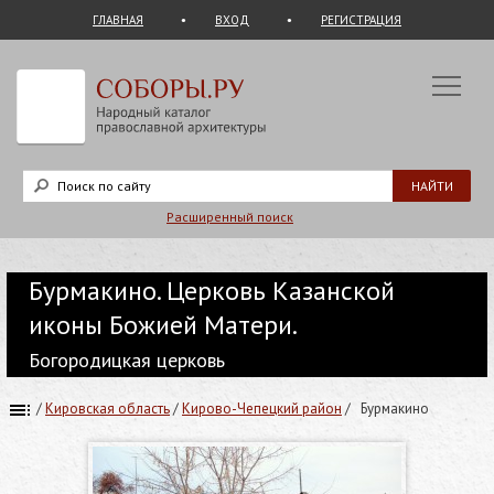
ГЛАВНАЯ
ВХОД
РЕГИСТРАЦИЯ
Расширенный поиск
Бурмакино. Церковь Казанской
иконы Божией Матери.
Богородицкая церковь
/
Кировская область
/
Кирово-Чепецкий район
/
Бурмакино