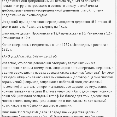
содержатся они добровольным и весьма скудным от прихожан
подаянием руги, петровского и осеннего и получаемой ими за
требоисправлениями неопределенной денежной платой; почему
содержание их очень скудно.
Из зданий, принадлежащих церкви, находится деревянный 1-этажный
дом в длину на 7 саж., а в ширину на 4 саж.
Ближайшие церкви: Просницкая в 12, Кырмыжская в 16, Раменская в 12 и
Кстининская в 12 в.
Копии с церковных метрических книг с 1779 г. Исповедные росписи с
1821 г.
ГАКО ф. 237 оп. 70 д. 542 лл 32-33 об.
Известно, что после революции отобрав у верующих ими же
построенные храмы, коммунисты лицемерно затем передали церковные
здания верующих на правах аренды как их законные "хозяева". При этом
с каждой общиной заключался унизительный договор с целым списком
ограничений (например, запрещался набатный звон, созывавший
население) и тщательно переписывалось все церковное имущество,
кончая тазиками и часами. В случае утери хотя бы одной переписанной
вещи общину ждал солидный штраф. Но благодаря этим документам
можно теперь получить представление о том, как выглядел каждый
храм, какое в нем было имущество и святыни.
Описание 1919 года: Из дела "О передаче имущества церкви с.
Бурмакино Вятского уезда" за 1919 год можно узнать, что "церковь