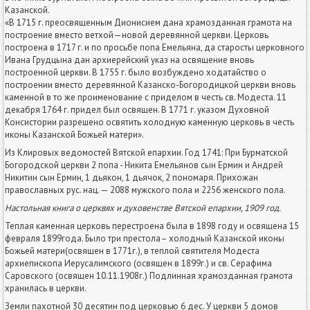
Казанской.
«В 1715 г. преосвященным Дионисием дана храмозданная грамота на
построение вместо ветхой—новой деревянной церкви. Церковь
построена в 1717 г. и по просьбе попа Емельяна, да старосты церковного
Ивана Грудцына дан архиерейский указ на освящение вновь
построенной церкви. В 1755 г. было возбуждено ходатайство о
построении вместо деревянной Казанско-Богородицкой церкви вновь
каменной в то же проименование с приделом в честь св. Модеста. 11
декабря 1764 г. придел был освящен. В 1771 г. указом Духовной
Консистории разрешено освятить холодную каменную церковь в честь
иконы Казанской Божьей матери».
Из Клировых ведомостей Вятской епархии. Год 1741: При Бурматской
Богородской церкви 2 попа - Никита Емельянов сын Ермин и Андрей
Никитин сын Ермин, 1 дьякон, 1 дьячок, 2 пономаря. Прихожан
православных рус. нац. — 2088 мужского пола и 2256 женского пола.
Настольная книга о церквях и духовенстве Вятской епархии, 1909 год.
Теплая каменная церковь перестроена была в 1898 году и освящена 15
февраля 1899года. Было три престола– холодный Казанской иконы
Божьей матери(освящен в 1771г.), в теплой святителя Модеста
архиепископа Иерусалимского (освящен в 1899г.) и св. Серафима
Саровского (освящен 10.11.1908г.) Подлинная храмозданная грамота
хранилась в церкви.
Земли пахотной 30 десятин под церковью 6 дес. У церкви 5 домов