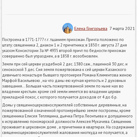
Елена Григорьева
7 марта 2021
Построена в 1771-1777 г.г. тщанием прихожан. Причта положено по
штату: священника 2, диакон 1 и 2 причетника; в 1850 г. августа 27 дня
указом Консистории За № 4935 второй причт по бедности прихожан
совершенно был упразднен, а в 1858 г. возобновлен.
Земли при сей церкви усадебной 2 дес. 1380 саж., пашенной 30 дес. и
сенокосной 3 дес. Сия земля пожертвована к сей церкви Казанского
девичьего монастыря бывшего протоиерея Романа Климентова женою
Марфой Васильевою , на что даны ею купчая крепость и 2 духовных
завещания… Большая часть пожертвованной земли по ныне нах во
владении крестьян. кроме сей земли имеется во владении церкви
прикладной покос, с которого получается доходов от 4 до 6 р.
Домы у священноцерковнослужителей собственные деревянные, на
пожертвованной означенной протоиерейшею земле построены, кроме
священника Елисея Тепляшина, дьячка Петра Леонтьева и допущенного
к исправлению пономарской должности Алексея Мухачева. Священник
проживает в церковном доме , а причетники в квартирах. На содержание
священноцерковнослужителей жалования ниоткуда не получается, а