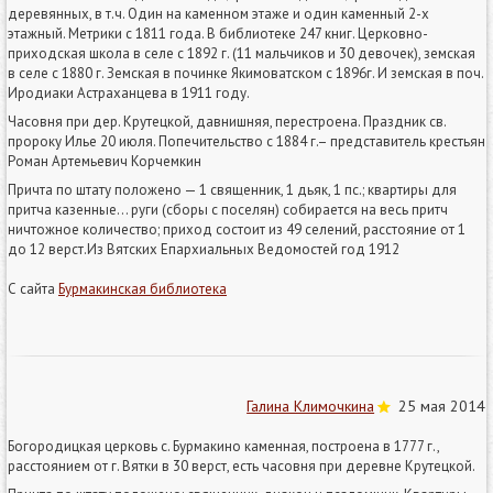
деревянных, в т.ч. Один на каменном этаже и один каменный 2-х
этажный. Метрики с 1811 года. В библиотеке 247 книг. Церковно-
приходская школа в селе с 1892 г. (11 мальчиков и 30 девочек), земская
в селе с 1880 г. Земская в починке Якимоватском с 1896г. И земская в поч.
Иродиаки Астраханцева в 1911 году.
Часовня при дер. Крутецкой, давнишняя, перестроена. Праздник св.
пророку Илье 20 июля. Попечительство с 1884 г.– представитель крестьян
Роман Артемьевич Корчемкин
Причта по штату положено — 1 священник, 1 дьяк, 1 пс.; квартиры для
притча казенные… руги (сборы с поселян) собирается на весь притч
ничтожное количество; приход состоит из 49 селений, расстояние от 1
до 12 верст.Из Вятских Епархиальных Ведомостей год 1912
С сайта
Бурмакинская библиотека
Галина Климочкина
25 мая 2014
Богородицкая церковь с. Бурмакино каменная, построена в 1777 г.,
расстоянием от г. Вятки в 30 верст, есть часовня при деревне Крутецкой.