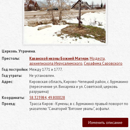
Церковь. Утрачена.
Престолы:
Казанской иконы Божией Матери
,
Модеста,
архиепископа Иерусалимского
,
Серафима Саровского
Год постройки:
Между 1771 и 1777.
Год утраты:
Не установлен.
Адрес:
Кировская область, Кирово-Чепецкий район, с. Бурмакино
(пересечение ул. Вихарева и ул. Советской, церковь
разрушена)
Координаты:
58.323984, 49.800028
Проезд:
Трасса Киров - Кумены, в с. Бурмакино правый поворот по
указателю "Санаторий "Вятские увалы", асфальт.
Изменить описание