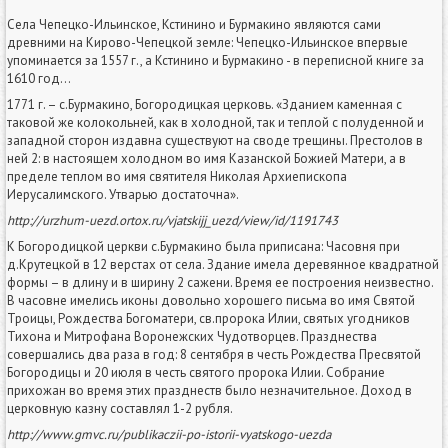
Села Чепецко-Ильинское, Кстинино и Бурмакино являются сами
древними на Кирово-Чепецкой земле: Чепецко-Ильинское впервые
упоминается за 1557 г., а Кстинино и Бурмакино - в переписной книге за
1610 год…
1771 г. – с.Бурмакино, Богородицкая церковь. «Зданием каменная с
таковой же колокольней, как в холодной, так и теплой с полуденной и
западной сторон издавна существуют на своде трещины. Престолов в
ней 2: в настоящем холодном во имя Казанской Божией Матери, а в
пределе теплом во имя святителя Николая Архиепископа
Иерусалимского. Утварью достаточна».
http://urzhum-uezd.ortox.ru/vjatskijj_uezd/view/id/1191743
К Богородицкой церкви с.Бурмакино была приписана: Часовня при
д.Крутецкой в 12 верстах от села. Здание имела деревянное квадратной
формы – в длину и в ширину 2 сажени. Время ее построения неизвестно.
В часовне имелись иконы довольно хорошего письма во имя Святой
Троицы, Рождества Богоматери, св.пророка Илии, святых угодников
Тихона и Митрофана Воронежских Чудотворцев. Празднества
совершались два раза в год: 8 сентября в честь Рождества Пресвятой
Богородицы и 20 июля в честь святого пророка Илии. Собрание
прихожан во время этих празднеств было незначительное. Доход в
церковную казну составлял 1-2 рубля.
http://www.gmvc.ru/publikaczii-po-istorii-vyatskogo-uezda