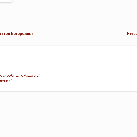
святой Богородицы
Негр
х скорбящих Радость"
ление"