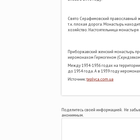
Свято Серафимовский православный же
т.к. плохая дорога. Монастырь находи
хозяйство. Настоятельница монастыря 
Приборжавский женский монастырь пр
иеромонахом Гермогеном (Скундзяком
Между 1934-1936 годах на территории
до 1954 года. А в 1939 году иеромон
Источник:
teplyca.com.ua
Поделитесь своей информацией. Не забыв
анонимным.