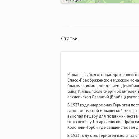
Статьи
Монастырь был основан уроженцем тог
Спасо-Преображенском мужском монаст
благочестивым поведением. Демобилиз
сына. И лишь после смерти родителей,
архиепископ Савватий (Врабец) рукоп
В 1927 году ииеромонах Гермоген пост
самостоятельной монашеской жизни, о
выкопал пещеру для подвижничества в
свою пещеру. Но архиепископ Пражски
Колочеви-Горби, где священствовал до
В 1933 году отец Гермоген взялся за 