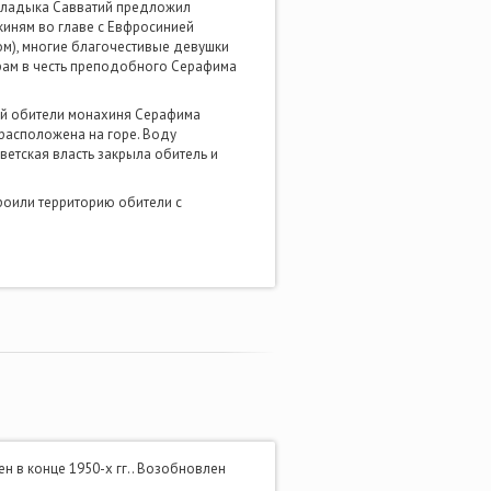
 владыка Савватий предложил
киням во главе с Евфросинией
ом), многие благочестивые девушки
храм в честь преподобного Серафима
.
ей обители монахиня Серафима
 расположена на горе. Воду
ветская власть закрыла обитель и
роили территорию обители с
ен в конце 1950-х гг.. Возобновлен