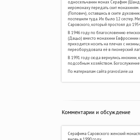
односельчанин монах Серафим (Шандра
иеромонаху передать скит монахиням. 
(Попович), оставшись в ските духовни
поспешили туда. Их было 12 сестер. М
Саровского, который простоял до 195
В 1946 году по благословению еписко
(Дацьо) вместо монахини Евфросинии (
приходится носить на плечах с низины,
переоборудовала её в пионерский лаг
В 1991 году сюда вернулись инокини,
подсобным хозяйством. Богослужение
По материалам сайта pravoslavie.ua
Комментарии и обсуждение
Серафима Саровского женский монастырь
вновь в 1990 году.