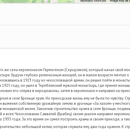
Keyboard shortcuts
Image may be s
о же села иеромонахом Гермогеном (Скундзяком), который начал свой мо
ыре. Будучи глубоко религиозным юношей, он в малом возрасте мечтал о
овавшись в 1923 году из чехословацкой армии, он решил пойти в монасты
 в 1925 году, он ушел в Тереблянский мужской монастырь, где принял монаш
оложил его сперва в иеродиаконы, затем в иеромонахи и направил на прих
роил в селе Броньце храм. Но приходская жизнь ему не была по чувству. С
н выменял собственную урожайную землю в урочище «За лазом» у местного
 монашеской жизни. Закончив строительство храма в селе Броньце, подви
й и всея Чехословакии Савватий (Врабец) своим указом направил иеромон
 1933 года. За это время он сумел построить храмы в своем приходе, а та
строительство небольшой келии, которая служила ему два года храмом. К с