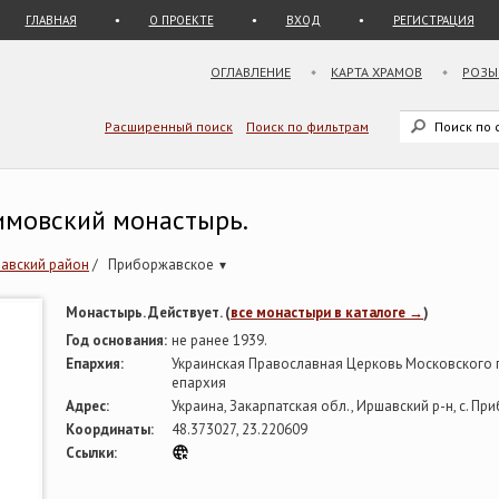
ГЛАВНАЯ
О ПРОЕКТЕ
ВХОД
РЕГИСТРАЦИЯ
ОГЛАВЛЕНИЕ
КАРТА ХРАМОВ
РОЗЫ
Расширенный поиск
Поиск по фильтрам
имовский монастырь.
авский район
/
Приборжавское
▾
Монастырь. Действует. (
все монастыри в каталоге →
)
Год основания:
не ранее 1939.
Епархия:
Украинская Православная Церковь Московского п
епархия
Адрес:
Украина, Закарпатская обл., Иршавский р-н, с. При
Координаты:
48.373027, 23.220609
Ссылки: