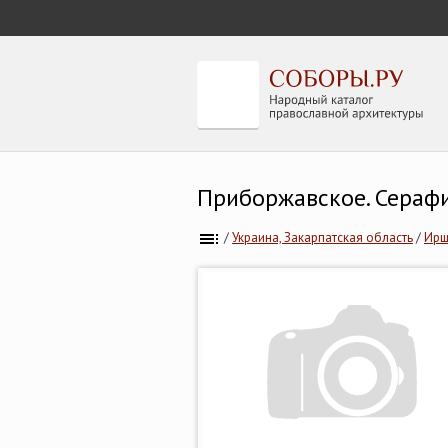
Приборжавское. Сераф
/
Украина, Закарпатская область
/
Ирш