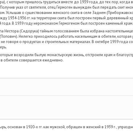
), с которым пришлось трудиться вместе до 1939 года, до тех пор, когда
Получив указ от святителя, отец Гермоген вынужден был передать скит ино
ком. Услышав о существовании женского скита в селе Заднем (Приборжавск
ежду 1934-1936 гг. на территории скита был построен первый деревянный 
4 года. В 1939 году иеромонахом Гермогеном был построен каменный храм
па Нестора (Сидорука) тайным голосованием была избрана настоятельниц
Попович). Нелегко приходилось работать насельницам в обители, которая
 не говоря о продуктах и строительных материалах. В октябре 1959 года со
ерь.
 которые возродили былую монастырскую жизнь, отстроили храм и благоуст
 в обители совершается ежедневно.
, основан в 1920-х гг. как мужской, обращен в женский в 1939 г., упраздн