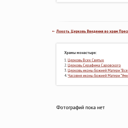
Локоть. Церковь Введения во храм Пре
Храмы монастыря:
1.
Церковь Всех Святых
2.
Церковь Серафима Саровского
3.
Церковь иконы Божией Матери "Все
4.
Часовня иконы Божией Матери "Уми
Фотографий пока нет