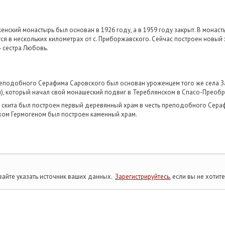
нский монастырь был основан в 1926 году, а в 1959 году закрыт. В монас
тся в нескольких километрах от c. Приборжавского. Сейчас построен новый
- сестра Любовь.
еподобного Серафима Саровского был основан уроженцем того же села З
), который начал свой монашеский подвиг в Тереблянском в Спасо-Преоб
 скита был построен первый деревянный храм в честь преподобного Сера
ахом Гермогеном был построен каменный храм.
айте указать источник ваших данных.
Зарегистрируйтесь
, если вы не хоти