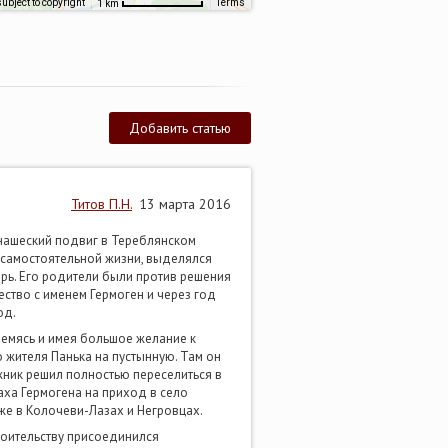
ubject to copyright
Terms
1 km
Добавить статью
Титов П.Н.
13 марта 2016
нашеский подвиг в Тереблянском
 самостоятельной жизни, выделялся
рь. Его родители были против решения
ество с именем Гермоген и через год
од.
тремясь и имея большое желание к
 жителя Панька на пустынную. Там он
жник решил полностью переселиться в
аха Гермогена на приход в село
кже в Колочеви-Лазах и Негровцах.
троительству присоединился