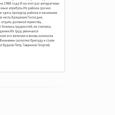
я 1988 года И на этот раз аппаратчики
озные атрибуты.Из района срочно
е здесь прокурор района и начальник
(в честь Крещения Господне,
 отдать должное мужеству,
боялись трудностей, не считаясь
дения.Их труд увенчался
сем его величии и вновь колокола
Вениамин сколотил бригаду и стали
 Будков Петр, Гаврилов Георгий,