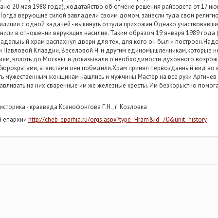
но 20 мая 1988 года), ходатайство об отмене решения райсовета от 17 июн
 Тогда верующие силой завладели своим домом, занесли туда свои религи
илиции с одной задачей - выкинуть оттуда прихожан.Однако участвовавши
нили в отношении верующих насилие. Таким образом 19 января 1989 года 
дальный храм распахнул двери для тех, для кого он был и построен.Надо
и Павловой Клавдии, Веселовой Н. и другим единомышленникам,которые не 
иям, вплоть до Москвы, и доказывали о необходимости духовного возрож
бюрократами, атеистами они победили.Храм принял первозданный вид во в
ь мужественным женщинам нашлись и мужчины.Мастер на все руки Аргичев 
вливать на них сваренные им же железные кресты. Им безкорыстно помогал
историка - краеведа Ксенофонтова Г.Н., г. Козловка
й епархии
http://cheb-eparhia.ru/orgs.aspx?type=Hram&id=70&unit=history