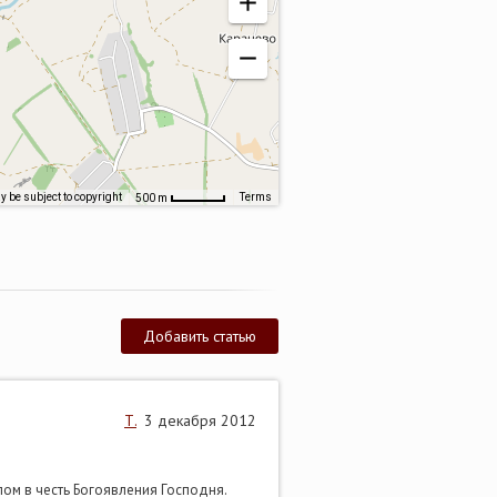
 be subject to copyright
Terms
500 m
Добавить статью
Т.
3 декабря 2012
лом в честь Богоявления Господня.