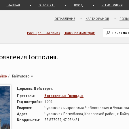
ГЛАВНАЯ
О ПРОЕКТЕ
ВХОД
РЕГИСТРАЦИЯ
ОГЛАВЛЕНИЕ
КАРТА ХРАМОВ
РОЗЫ
Расширенный поиск
Поиск по фильтрам
оявления Господня.
айон
/
Байгулово
▾
Церковь. Действует.
Престолы:
Богоявления Господня
Год постройки:
1902.
Епархия:
Чувашская митрополия. Чебоксарская и Чувашск
Адрес:
Чувашская Республика, Козловский район, с. Байгу
Координаты:
55.837952, 47.956481