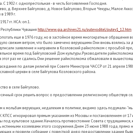
. С 1902 г. однопрестольная - в честь Богоявления Господня.
геево, д. Верхнее Байгулово, д. Новое Байгулово, Вторые Чекуры, Малое Акко
в 1989 г.
1917 гг. НСА: оп.1.
в Республики Чувашия
http://www.gia.archives21.ru/putevoditel/putev1_12.htm
потать еще в 1976 году, но в застойное время многократные обращения во
одуло свежим ветром, что было замечено верующими.Они вновь взялись за
дписали заявление и направили в Козловский райисполком с просьбой пр
ельное время под Байгуловский Дом культуры.Руководители райисполкома 
 этот раз не сдались.Они решение райисполкома обжаловали в вышестоящ
седания по делам религий при Совете Министров ЧАССР от 21 апреля 198
славной церкви в селе Байгулова Козловского района.
ство в селе Байгулово.
есячный срок решить вопрос о предоставлении религиозному обществув с
 к мольбам верующих, недалеким в политике, видимо здесь подумали- "мы 
 КПСС игнорировал прямым указаниям из Москвы и постановлением от 17 
ы под культовое здание.Началось противостояние Совета с трудящимися,
ь истинными хозяевами этого сооружения.Днем 23 июня 1988 года, прямо н
рующих и провели собрание с повесткой дня:о предоставлении здания бы