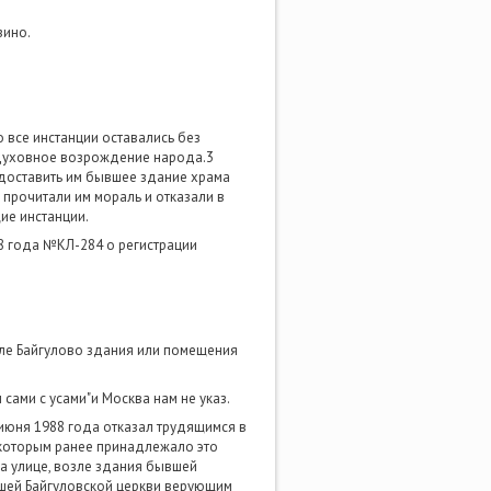
зино.
 все инстанции оставались без
 духовное возрождение народа.3
едоставить им бывшее здание храма
прочитали им мораль и отказали в
ие инстанции.
8 года №КЛ-284 о регистрации
еле Байгулово здания или помещения
сами с усами"и Москва нам не указ.
июня 1988 года отказал трудящимся в
 которым ранее принадлежало это
а улице, возле здания бывшей
вшей Байгуловской церкви верующим