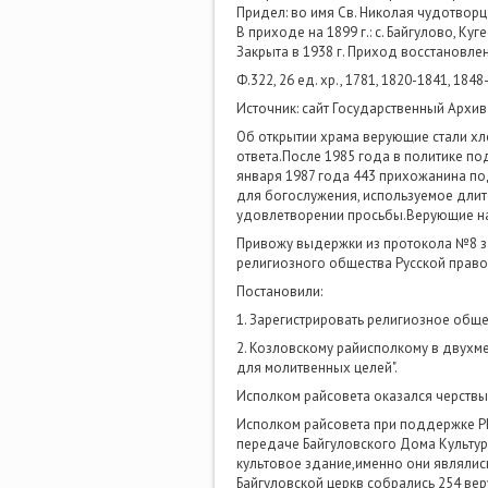
Придел: во имя Св. Николая чудотворца
В приходе на 1899 г.: с. Байгулово, Ку
Закрыта в 1938 г. Приход восстановлен 
Ф.322, 26 ед. хр., 1781, 1820-1841, 1848-
Источник: сайт Государственный Архи
Об открытии храма верующие стали хло
ответа.После 1985 года в политике п
января 1987 года 443 прихожанина по
для богослужения, используемое длит
удовлетворении просьбы.Верующие на
Привожу выдержки из протокола №8 за
религиозного общества Русской право
Постановили:
1. Зарегистрировать религиозное обще
2. Козловскому райисполкому в двухм
для молитвенных целей".
Исполком райсовета оказался черствым
Исполком райсовета при поддержке РК
передаче Байгуловского Дома Культур
культовое здание,именно они являлис
Байгуловской церкв собрались 254 ве