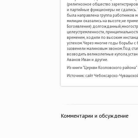
(религиозное общество зарегистрирова
и партийные функционеры не сдались.
была направлена группа работников м
милиции оказались на высоте,не приме
Богоявления) долгожданный,многостра
целеустремленности, принципиальност
временем, ходили по высоким инстанц
успехом.Через многие годы борьбы с 
зазвенели малиновым звоном.Под стат
возводить великолепные купола,устана
Аванов Иван и другие.
Из книги "Церкви Козловского района" 
Источник: сайт Чебоксарско-Чувашско
Комментарии и обсуждение