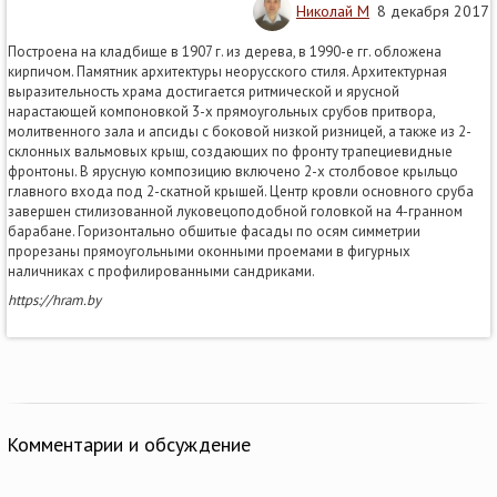
Николай М
8 декабря 2017
Построена на кладбище в 1907 г. из дерева, в 1990-е гг. обложена
кирпичом. Памятник архитектуры неорусского стиля. Архитектурная
выразительность храма достигается ритмической и ярусной
нарастающей компоновкой 3-х прямоугольных срубов притвора,
молитвенного зала и апсиды с боковой низкой ризницей, а также из 2-
склонных вальмовых крыш, создающих по фронту трапециевидные
фронтоны. В ярусную композицию включено 2-х столбовое крыльцо
главного входа под 2-скатной крышей. Центр кровли основного сруба
завершен стилизованной луковецоподобной головкой на 4-гранном
барабане. Горизонтально обшитые фасады по осям симметрии
прорезаны прямоугольными оконными проемами в фигурных
наличниках с профилированными сандриками.
https://hram.by
Комментарии и обсуждение