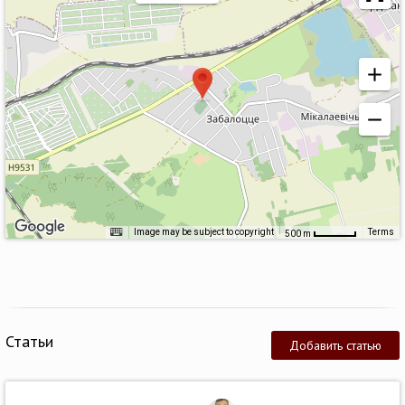
Image may be subject to copyright
Terms
500 m
Статьи
Добавить статью