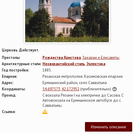
Церковь. Действует.
Престолы:
Рождества Христова
,
Захарии и Елисаветы
Архитектурные стили:
Неовизантийский стиль
,
Эклектика
Год постройки:
1885.
Епархия:
Рязанская митрополия. Касимовская епархия
Адрес:
Ермишинский район, село Савватьма
Координаты:
54.697573, 42.172952
(приблизительно)
Проезд:
C вокзала Рязани I на электричке до Сасова. С
Автовокзала на Ермишинском автобусе до с.
Савватьмы.
Ссылки:
Изменить описание