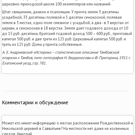
церковно-приходской школе 100 экземпляров или названий.
Штат: священник, диакон и псаломщик. У причта земли 3 десятины
усадебной, 33 десятины полевой и 5 десятин сенокосной, полевая
земля в 3 местах, одно поле смежное с усадьбой, а два - в 3 верстах от
церкви, а сенокосная в 18 верстах. Земля дает годового дохода от 10
до 15 руб. десятина, братский годовой доход 500 – 600 руб., причтовый
капитал 500 руб. и две трети из 125 руб. Церковный капитал 500 руб. и
треть из 125 руб. Дома у причта собственные.
А. Е. Андриевский «Историко – статистическое описание Тамбовской
епархии.» Тамбов, типо-литография Н. Бердоносова и Ф. Пригорина, 1911 г.
Елатомский уезд, стр. 781.
Комментарии и обсуждение
Может кто имеет информацию о местах расположения Рождественской и
Никольской церквей в Савватьме? На местности нет даже их косвенных
следов. Николай