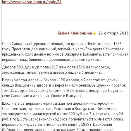
http://www.ryazan-hram.ru/node/71
Галина Климочкина
22 октября 2013
Село Савватьма. Церковь каменная, построена г. Неклюдовым в 1885
году. Престолов два: каменный, теплый - в честь Рождества Христова и
придельный, холодный – во имя св. Захария и Елизаветы, есть приписная
церковь – кладбищенская, деревянная, в самом приходе.
Дворов 380, душ муж. пола 1217, жен. пола 1326, великороссы,
земледельцы, имеют земли душевого надела 3 десятины…
В приходе три деревни: Узково - 120 дворов, в 2 верстах от церкви,
сельцо Вышуры - 72 двора, в 3 верстах и Елисеевка, Вышурский поселок
тож, 31 двор, в 6 верстах. Экономия г. Неклюдова, некрупная. Пруды в
селе Савватьме и деревнях Узкове и Вышурах.
Школ четыре: церковно-приходская при церкви, министерская –
Савватемская, одноклассная, Узковская и Вышурская, обе земские,
законоучителю в министерской школе 120 руб. и в 2-х земских – по 24
руб. в год. Есть церковно-приходское попечительство. Имеются опись
церковного имущества и метрические книги с 1859 г. Церковная
библиотека, преимущественно по расколу, 20 экземпляров и при