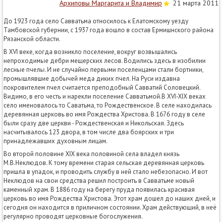
Архиповы Маргарита и Владимир
21 марта 2011
До 1923 года село Савватьма относилось к Елатомскому уезду
Тамбовской губернии, с 1937 года вошло в состав Ермишнского района
Рязанской области.
В ХVI веке, когда возникло поселение, вокруг возвышались
непроходимые дебри мещерских лесов. Водились здесь в изобилии
лесные пчелы. И не случайно первыми поселенцами стали бортники,
промышлявшие добычей меда диких пчел. На Руси издавна
покровителем пчел считается преподобный Савватий Соловецкий.
Видимо, в его честь и нарекли поселение Савватьмой.В XVI-XIX веках
село именовалось то Саватьма, то Рождественское. В селе находилась
деревянная церковь во имя Рождества Христова. В 1676 году в селе
были сразу две церкви - Рождественская и Никольская. Здесь
насчитывалось 123 двора, в том числе два боярских и три
принадлежавших духовным лицам.
Во второй половине XIX века половиной села владел князь
М.В.Неклюдов. К тому времени старая сельская деревянная церковь
пришла в упадок, и проводить службу в ней стало небезопасно. И вот
Неклюдов на свои средства решил построить в Савватьме новый
каменный храм. В 1886 году на берегу пруда появилась красивая
церковь во имя Рождества Христова. Этот храм дошел до наших дней, и
сегодня он находится в приличном состоянии. Храм действующий, в неё
регулярно проводят церковные богослужения.