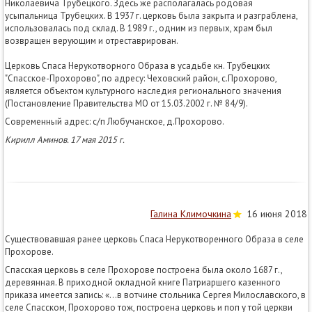
Николаевича Трубецкого. Здесь же располагалась родовая
усыпальница Трубецких. В 1937 г. церковь была закрыта и разграблена,
использовалась под склад. В 1989 г., одним из первых, храм был
возвращен верующим и отреставрирован.
Церковь Спаса Нерукотворного Образа в усадьбе кн. Трубецких
"Спасское-Прохорово", по адресу: Чеховский район, с.Прохорово,
является объектом культурного наследия регионального значения
(Постановление Правительства МО от 15.03.2002 г. № 84/9).
Современный адрес: с/п Любучанское, д.Прохорово.
Кирилл Аминов. 17 мая 2015 г.
Галина Климочкина
16 июня 2018
Существовавшая ранее церковь Спаса Нерукотворенного Образа в селе
Прохорове.
Спасская церковь в селе Прохорове построена была около 1687 г.,
деревянная. В приходной окладной книге Патриаршего казенного
приказа имеется запись: «…в вотчине стольника Сергея Милославского, в
селе Спасском, Прохорово тож, построена церковь и поп у той церкви