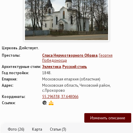
Церковь. Действует.
Престолы:
Спаса Нерукотворного Образа
,
Георгия
Победоносца
Архитектурные стили:
Эклектика
,
Русский стиль
Год постройки:
1848.
Епархия:
Московская епархия (областная)
Адрес:
Московская область, Чеховский район,
с.Прохорово
Координаты:
55.296338, 37.648066
Ссылки:
Изменить описание
Фото (26)
Карта
Статьи (3)