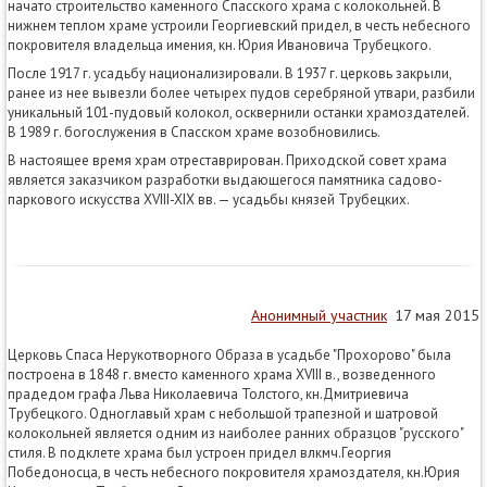
начато строительство каменного Спасского храма с колокольней. В
нижнем теплом храме устроили Георгиевский придел, в честь небесного
покровителя владельца имения, кн. Юрия Ивановича Трубецкого.
После 1917 г. усадьбу национализировали. В 1937 г. церковь закрыли,
ранее из нее вывезли более четырех пудов серебряной утвари, разбили
уникальный 101-пудовый колокол, осквернили останки храмоздателей.
В 1989 г. богослужения в Спасском храме возобновились.
В настоящее время храм отреставрирован. Приходской совет храма
является заказчиком разработки выдающегося памятника садово-
паркового искусства XVIII-XIX вв. — усадьбы князей Трубецких.
Анонимный участник
17 мая 2015
Церковь Спаса Нерукотворного Образа в усадьбе "Прохорово" была
построена в 1848 г. вместо каменного храма XVIII в., возведенного
прадедом графа Льва Николаевича Толстого, кн.Дмитриевича
Трубецкого. Одноглавый храм с небольшой трапезной и шатровой
колокольней является одним из наиболее ранних образцов "русского"
стиля. В подклете храма был устроен придел влкмч.Георгия
Победоносца, в честь небесного покровителя храмоздателя, кн.Юрия