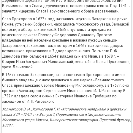
деревянной церкви, на том же месте построить вновь церковь во имя
Всемилостивого Спаса деревянную ж; пошлин гривна взято». Под 1741 г.
значится: «церковь Спаса Нерукотворенного образа деревянная».
Село Прохорово в 1627 г. под названием «пустошь Захаркова, на речке
Рожае, усть речки Бобровки», находилась Московского уезда, Замыцкой
волости, в обводных землях. В 1635 г. пустошь эта продана из
поместного приказа Прохору Федоровичу Данилову. При этом
владельце на ней населены крестьяне и названа пустошь сельцом
Захаровским, Захарково тож, в котором в 1646 г. находились дворы:
вотчинников, приказчиков и 3 двора крестьянских. По смерти П. Ф.
Данилова этим сельцом в 1654 г. владел сын его Иван, а в 1678 г. –
боярин Иван Богданович Милославский, женатый на Дарье Прохоровне,
урож. Даниловой.
В 1687 г. сельцо Захаровское, названное селом Прохоровым по имени
бывшего владельца, с находившеюся в нем церковь Всемилостивого
Спаса, принадлежало Сергею Ивановичу Милославскому, а в 1737 г. оно
продано Александром Сергеевичем Милославским И. П. Раговскому. В
1752 г. владела селом княжна Екатерина Ивановна Трубецкая по
закладной от И. П. Раговского.
Холмогоров В. И., Холмогоров Г. И. «Исторические материалы о церквах и
селах XVII – XVIII ст.» Выпуск 7, Перемышльская и Хотунская десятины
Московского уезда. Москва, Университетская типография, Страстной бульвар,
1889 г.