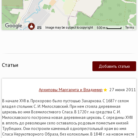
Image may be subject to copyright
Terms
500 m
Статьи
Добавить статью
Архиповы Маргарита и Владимир
27 июня 2011
В начале XVII в. Прохорово было пустошью Захаркова. С 1687 г селом
владел стольник С. И. Милославский. При нем стояла деревянная
церковь во имя Всемилостивого Спаса. В 1720 г. на средства С. И.
Милославского построена новая деревянная церковь. С середины XVIII
в. вплоть до революции село оставалось родовым поместьем князей
Трубецких. Они построили каменный однопрестольный храм во имя
Спаса Нерукотворного Образа, без колокольни. В 1848 г. на новом месте