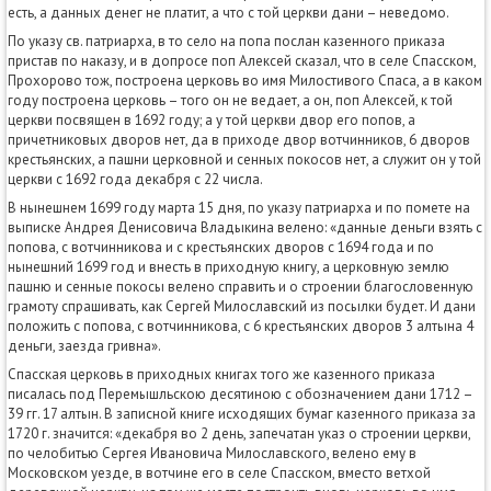
есть, а данных денег не платит, а что с той церкви дани – неведомо.
По указу св. патриарха, в то село на попа послан казенного приказа
пристав по наказу, и в допросе поп Алексей сказал, что в селе Спасском,
Прохорово тож, построена церковь во имя Милостивого Спаса, а в каком
году построена церковь – того он не ведает, а он, поп Алексей, к той
церкви посвящен в 1692 году; а у той церкви двор его попов, а
причетниковых дворов нет, да в приходе двор вотчинников, 6 дворов
крестьянских, а пашни церковной и сенных покосов нет, а служит он у той
церкви с 1692 года декабря с 22 числа.
В нынешнем 1699 году марта 15 дня, по указу патриарха и по помете на
выписке Андрея Денисовича Владыкина велено: «данные деньги взять с
попова, с вотчинникова и с крестьянских дворов с 1694 года и по
нынешний 1699 год и внесть в приходную книгу, а церковную землю
пашню и сенные покосы велено справить и о строении благословенную
грамоту спрашивать, как Сергей Милославский из посылки будет. И дани
положить с попова, с вотчинникова, с 6 крестьянских дворов 3 алтына 4
деньги, заезда гривна».
Спасская церковь в приходных книгах того же казенного приказа
писалась под Перемышльскою десятиною с обозначением дани 1712 –
39 гг. 17 алтын. В записной книге исходящих бумаг казенного приказа за
1720 г. значится: «декабря во 2 день, запечатан указ о строении церкви,
по челобитью Сергея Ивановича Милославского, велено ему в
Московском уезде, в вотчине его в селе Спасском, вместо ветхой