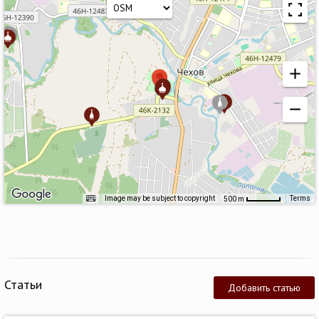
Image may be subject to copyright
Terms
500 m
Статьи
Добавить статью