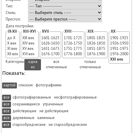
Тип:
Стиль:
Престол:
Дата постройки:
IX-XII
XIII-XVI
XVII
XVII
XIX
XX
до X
XIII век
1601-1625
1701-1725
1801-1825
1901-1925
X век
XIV век
1626-1650
1726-1750
1826-1850
1926-1950
XI век
XV век
1651-1675
1751-1775
1851-1875
1951-1975
XII век
XVI век
1676-1700
1776-1800
1876-1900
1976-2000
XXI век
Категории:
одна
все
только
из
отмеченные
отмеченные
Показать:
картой
списком
фотографиями
все
сфотографированные
несфотографированные
все
сохранившиеся
утраченные
все
действующие
не действующие
все
деревянные
каменные
все
старообрядческие
не старообрядческие