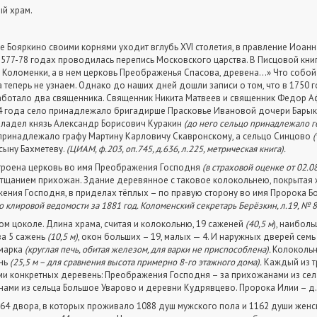
ый храм.
 Бояркино своими корнями уходит вглубь ХVI столетия, в правление Иоанна
1577-78 годах проводилась перепись Московского царства. В Писцовой кни
чк. Коломенки, а в нем церковь Преображенья Спасова, древена…» Что собо
 теперь не узнаем. Однако до наших дней дошли записи о том, что в 1750 
аботало два священника. Священник Никита Матвеев и священник Федор Аф
24 года село принадлежало бригадирше Прасковье Ивановой дочери Барык
владел князь Александр Борисович Куракин
(до него сельцо принадлежало г
 принадлежало графу Мартину Карловичу Скавронскому, а сельцо Синцово
(
сыну Бахметеву.
(ЦИАМ, ф.203, оп.745, д.636, л.225, метрическая книга).
строена церковь во имя Преображения Господня
(в страховой оценке от 02.08
 тщанием прихожан. Здание деревянное с таковое колокольнею, покрытая ж
ния Господня, в приделах тёплых – по правую сторону во имя Пророка Бо
о клировой ведомости за 1881 год. Коломенский секретарь Берёзкин, л.19, № 8
ом цоколе. Длина храма, считая и колокольню, 19 саженей
(40,5 м
), наибол
иза 5 сажень
(10,5 м)
, окон больших – 19, малых — 4. И наружных дверей семь
марка
(круглая печь, обитая железом, для варки не приспособлена).
Колокольн
ень
(25,5 м – для сравнения высота примерно 8-го этажного дома).
Каждый из т
ми конкретных деревень: Преображения Господня – за прихожанами из сел
ами из сельца Большое Уварово и деревни Кудрявцево. Пророка Илии – д. П
64 двора, в которых проживало 1088 душ мужского пола и 1162 души женск