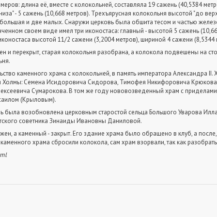
ров: длина её, вместе с колокольней, составляла 19 сажень (40,5384 метро
низа" - 5 сажень (10,668 метров). Трехъярусная колокольня высотой "до верх
 большая и две малых. Снаружи церковь была обшита тесом и частью желез
нченном своем виде имел три иконостаса: главный - высотой 5 сажень (10,66
коностаса высотой 11/2 сажени (3,2004 метров), шириной 4 сажени (8,5344 
н и перекрыт, старая колокольня разобрана, а колокола подвешены на сто
ьня.
ьство каменного храма с колокольней, в память императора Александра II.
ни Холмы: Семена Исидоровича Сидорова, Тимофея Никифоровича Крюкова,
лексеевича Сумарокова. В том же году нововозведенный храм с приделам
саилом (Крыловым).
овь была возобновлена церковным старостой сельца Большого Уварова Ил
атского советника Зинаиды Ивановны Даниловой.
ен, а каменный - закрыт. Его здание храма было обращено в клуб, а после
 каменного храма сбросили колокола, сам храм взорвали, так как разобрать
tml