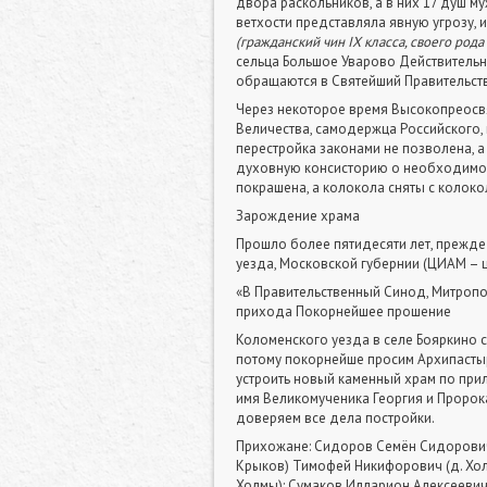
двора раскольников, а в них 17 душ м
ветхости представляла явную угрозу, 
(гражданский чин
I
Х класса, своего род
сельца Большое Уварово Действитель
обращаются в Святейший Правительст
Через некоторое время Высокопреосв
Величества, самодержца Российского, 
перестройка законами не позволена, 
духовную консисторию о необходимост
покрашена, а колокола сняты с колоко
Зарождение храма
Прошло более пятидесяти лет, прежде
уезда, Московской губернии (ЦИАМ – ц
«В Правительственный Синод, Митропо
прихода Покорнейшее прошение
Коломенского уезда в селе Бояркино 
потому покорнейше просим Архипастыр
устроить новый каменный храм по при
имя Великомученика Георгия и Пророк
доверяем все дела постройки.
Прихожане: Сидоров Семён Сидорович 
Крыков) Тимофей Никифорович (д. Холм
Холмы); Сумаков Илларион Алексеевич 