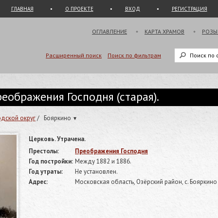
ГЛАВНАЯ
О ПРОЕКТЕ
ВХОД
РЕГИСТРАЦИЯ
ОГЛАВЛЕНИЕ
КАРТА ХРАМОВ
РОЗЫ
Расширенный поиск
Поиск по фильтрам
еображения Господня (старая).
одской округ
/
Бояркино
▾
Церковь. Утрачена.
Престолы:
Преображения Господня
Год постройки:
Между 1882 и 1886.
Год утраты:
Не установлен.
Адрес:
Московская область, Озёрский район, с. Бояркино