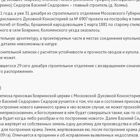
яркино); Сидоров Василий Сидорович – главный строитель (д. Холмы).
 года, а уже 31 декабря из строительного отделения Московского Губерн
рисланного Духовной Консисторией за № 6907 проекта на постройку в пам
 погиб от бомбы, брошенной народовольцем 1 марта 1881 по старому стилю
ого в селе Бояркино, Коломенского уезда оказалось:
тельную архитектуру, а проектируемые части в местах соединения купольно
 деталях невозможны в натуре.
яснительной записки с расчётом устойчивости и прочности сводов и купола
не может.
явшегося 29 сего декабря строительное отделение с возвращением означен
о распоряжения».
)
еписка прихожан Бояркинской церкви с Московской Духовной Консистори
е Василий Сидорович Сидоров ручается о том, что как и состояния прихожа
 построение нового каменного храма и «во всяком случае, не может произой
еприкосновенен, и Богослужение в нём будет совершаться также, как-то с
а будет когда-либо разобран и по построению нового». Далее Василий Си
а жертвует из собственных земель одну десятину для производства и обж
для построения храма. Земля, жертвованная ею, после построения храма 
,09 га). Отмечается в прошении и об исправлении выявленных недостатков.