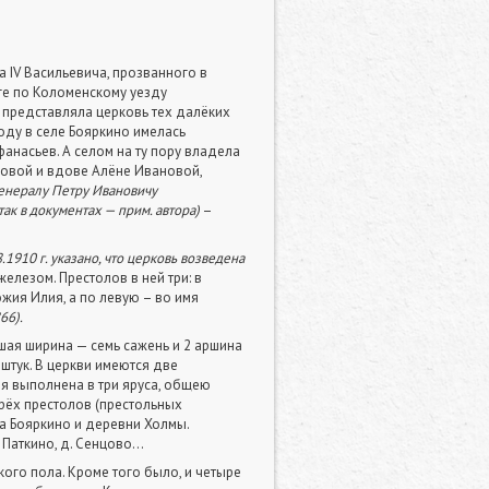
 IV Васильевича, прозванного в
ге по Коломенскому уезду
й представляла церковь тех далёких
году в селе Бояркино имелась
анасьев. А селом на ту пору владела
овой и вдове Алёне Ивановой,
енералу Петру Ивановичу
так в документах — прим. автора)
–
.1910 г. указано, что церковь возведена
елезом. Престолов в ней три: в
жия Илия, а по левую – во имя
66).
ьшая ширина — семь сажень и 2 аршина
 штук. В церкви имеются две
я выполнена в три яруса, общею
рёх престолов (престольных
а Бояркино и деревни Холмы.
аткино, д. Сенцово...
ого пола. Кроме того было, и четыре