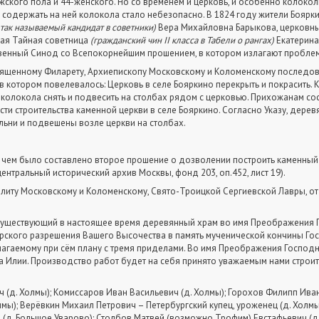
ужского пола и 44-женского. Но со временем и церковь, и особенно колокол
и содержать на ней колокола стало небезопасно. В 1824 году жители Бояр
а так называемый кандидат в советники)
Вера Михайловна Барыкова, церковный
ная Тайная советница
(гражданский чин
II
класса в Табели о рангах)
Екатерина
венный Синод со Всепокорнейшим прошением, в котором излагают проблем
ященному Филарету, Архиепископу Московскому и Коломенскому последов
в котором повелевалось: Церковь в селе Бояркино перекрыть и покрасить. К
а колокола снять и подвесить на столбах рядом с церковью. Прихожанам с
и строительства каменной церкви в селе Бояркино. Согласно Указу, дерев
льни и подвешены возле церкви на столбах.
 чем было составлено второе прошение о дозволении построить каменный 
ентральный исторический архив Москвы, фонд 203, оп.452, лист 19).
литу Московскому и Коломенскому, Свято-Троицкой Сергиевской Лавры, от
существующий в настоящее время деревянный храм во имя Преображения Г
ского разрешения Вашего Высочества в память мученической кончины Гос
лагаемому при сём плану с тремя приделами. Во имя Преображения Господн
а Илии. Производство работ будет на себя принято уважаемым нами строи
(д. Холмы); Комиссаров Иван Васильевич (д. Холмы); Горохов Филипп Ива
ы); Верёвкин Михаил Петрович – Петербургский купец, уроженец (д. Холмы
(д. Большое Уварово); Столбов Матвей (возможно Трофим) Евстафьевич (д.