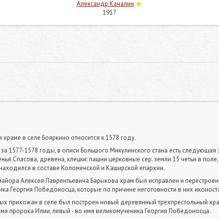
Александр Качалин
1917
храме в селе Бояркино относится к 1578 году.
а 1577-1578 годы, в описи Большого Микулинского стана есть следующая запис
ья Спасова, древена, клецки: пашни церковные сер. земли 15 четьи в поле,
д находился в составе Коломенской и Каширской епархии.
майора Алексея Лаврентьевича Барыкова храм был исправлен и перестроен
ка Георгия Победоносца, которые по причине неготовности в них иконос
ых прихожан в селе был построен новый деревянный трехпрестольный храм:
имя пророка Илии, левый - во имя великомученика Георгия Победоносца.