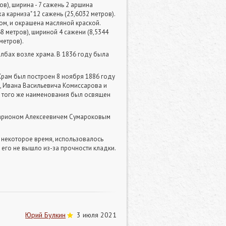
в), ширина - 7 сажень 2 аршина
а карниза" 12 сажень (25,6032 метров).
ом, и окрашена масляной краской.
8 метров), шириной 4 сажени (8,5344
метров).
лбах возле храма. В 1836 году была
 Храм был построен 8 ноября 1886 году
 Ивана Васильевича Комиссарова и
и того же наименования был освящен
ларионом Алексеевичем Сумароковым
, некоторое время, использовалось
 его не вышло из-за прочности кладки.
Юрий Булкин
3 июля 2021