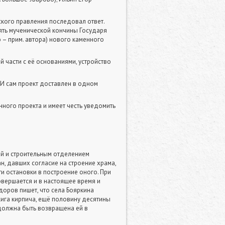
ского правления последовал ответ.
ять мученической кончины Государя
 – прим. автора) нового каменного
й части с её основаниями, устройство
. И сам проект доставлен в одном
ного проекта и имеет честь уведомить
ей и строительным отделением
н, давших согласие на строение храма,
ти остановки в построение оного. При
овершается и в настоящее время и
доров пишет, что села Бояркина
ига кирпича, ещё половину десятины
должна быть возвращена ей в