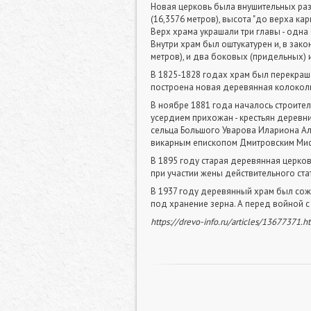
Новая церковь была внушительных разме
(16,3576 метров), высота "до верха кар
Верх храма украшали три главы - одна
Внутри храм был оштукатурен и, в зако
метров), и два боковых (придельных) и
В 1825-1828 годах храм был перекраше
построена новая деревянная колокол
В ноябре 1881 года началось строител
усердием прихожан - крестьян дерев
сельца Большого Уварова Илариона А
викарным епископом Дмитровским Ми
В 1895 году старая деревянная церк
при участии жены действительного ст
В 1937 году деревянный храм был сожж
под хранение зерна. А перед войной с
https://drevo-info.ru/articles/13677371.h