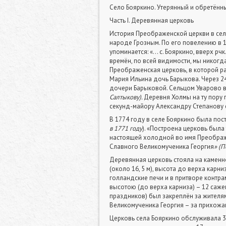
Село Бояркино. Утерянный и обретённ
Часть I. Деревянная церковь
История Преображенской церкви в селе
народе Грозным. По его повелению в 
упоминается: «… с. Бояркино, вверх р
времён, по всей видимости, мы никогда
Преображенская церковь, в которой р
Мария Ильина дочь Барыкова. Через 
дочери Барыковой. Сельцом Уварово 
Салтыкову).
Деревня Холмы на ту пору
секунд-майору Александру Степанову 
В 1774 году в селе Бояркино была по
в 1771 году
). «Построена церковь была
настоящей холодной во имя Преображе
Славного Великомученика Георгия
» (П
Деревянная церковь стояла на каменн
(около 16, 5 м), высота до верха карн
голландские печи и в притворе контра
высотою (до верха карниза) – 12 саж
праздников) был закреплён за жителя
Великомученика Георгия – за прихожан
Церковь села Бояркино обслуживала 3