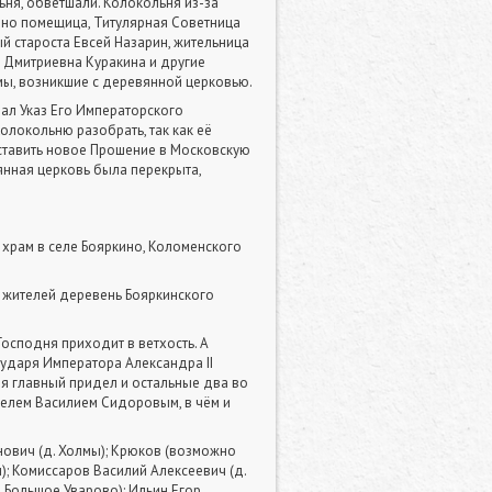
ьня, обветшали. Колокольня из-за
кино помещица, Титулярная Советница
 староста Евсей Назарин, жительница
 Дмитриевна Куракина и другие
ы, возникшие с деревянной церковью.
ал Указ Его Императорского
олокольню разобрать, так как её
оставить новое Прошение в Московскую
янная церковь была перекрыта,
храм в селе Бояркино, Коломенского
 жителей деревень Бояркинского
осподня приходит в ветхость. А
ударя Императора Александра II
я главный придел и остальные два во
телем Василием Сидоровым, в чём и
нович (д. Холмы); Крюков (возможно
); Комиссаров Василий Алексеевич (д.
 Большое Уварово); Ильин Егор