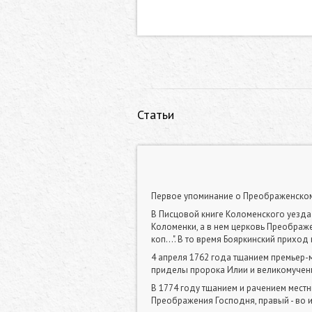
Статьи
Первое упоминание о Преображенском 
В Писцовой книге Коломенского уезда з
Коломенки, а в нем церковь Преображен
коп...". В то время Бояркинский прихо
4 апреля 1762 года тщанием премьер-
приделы пророка Илии и великомучени
В 1774 году тщанием и рачением местн
Преображения Господня, правый - во 