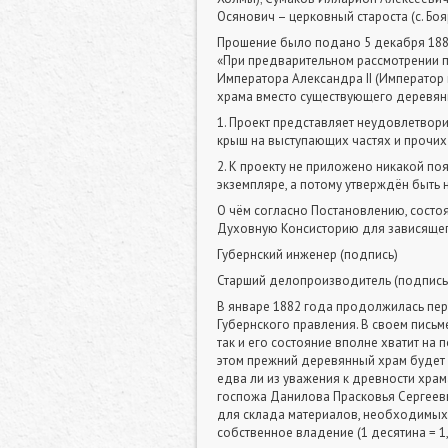
Осянович – церковный староста (с. Бо
Прошение было подано 5 декабря 1881
«При предварительном рассмотрении п
Императора Александра II (Император
храма вместо существующего деревянн
1. Проект представляет неудовлетвори
крыш на выступающих частях и прочих
2. К проекту не приложено никакой по
экземпляре, а потому утверждён быть 
О чём согласно Постановлению, состо
Духовную Консисторию для зависящег
Губернский инженер (подпись)
Старший делопроизводитель (подпись
В январе 1882 года продолжилась пер
Губернского правления. В своем письм
так и его состояние вполне хватит на
этом прежний деревянный храм будет н
едва ли из уважения к древности храм
госпожа Данилова Прасковья Сергеевн
для склада материалов, необходимых 
собственное владение (1 десятина = 1