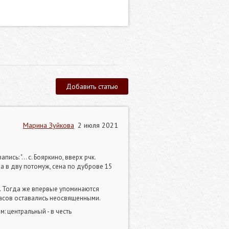
Добавить статью
Марина Зуйкова
2 июля 2021
ь: "... с. Бояркино, вверх рчк.
 а в дву потомуж, сена по дуброве 15
. Тогда же впервые упоминаются
тасов оставались неосвященными.
 центральный - в честь