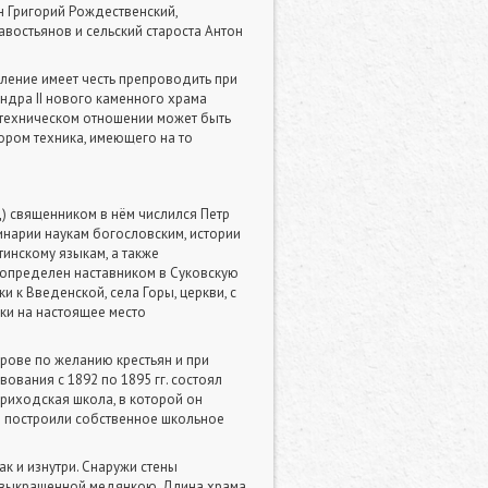
н Григорий Рождественский,
авостьянов и сельский староста Антон
еление имеет честь препроводить при
ндра II нового каменного храма
в техническом отношении может быть
ром техника, имеющего на то
) священником в нём числился Петр
инарии наукам богословским, истории
тинскому языкам, а также
ыл определен наставником в Суковскую
и к Введенской, села Горы, церкви, с
ки на настоящее место
рове по желанию крестьян и при
вания с 1892 по 1895 гг. состоял
риходская школа, в которой он
мы построили собственное школьное
ак и изнутри. Снаружи стены
, выкрашенной медянкою. Длина храма,