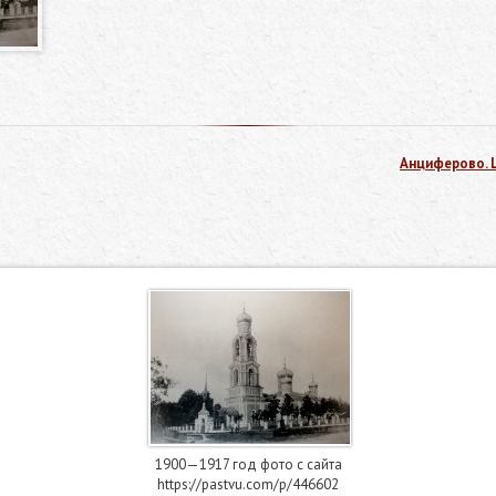
Анциферово. 
1900—1917 год фото с сайта
https://pastvu.com/p/446602