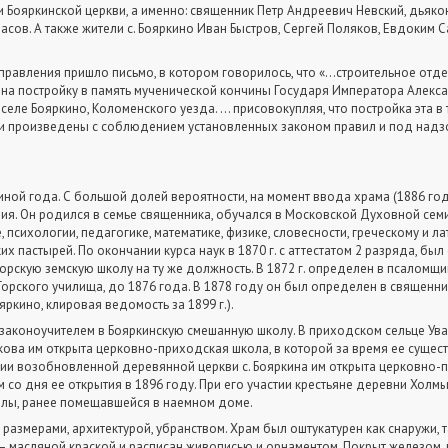
 Бояркинской церкви, а именно: священник Петр Андреевич Невский, дьяко
сов. А также жители с. Бояркино Иван Быстров, Сергей Поляков, Евдоким С
 правления пришло письмо, в котором говорилось, что «…строительное отд
на постройку в память мученической кончины Государя Императора Алекса
еле Бояркино, Коломенского уезда. … присовокупляя, что постройка эта 
и произведены с соблюдением установленных законом правил и под надзо
ной года. С большой долей вероятности, на момент ввода храма (1886 год
ия. Он родился в семье священника, обучался в Московской Духовной сем
, психологии, педагогике, математике, физике, словесности, греческому и ла
х пастырей. По окончании курса наук в 1870 г. с аттестатом 2 разряда, б
Горскую земскую школу на ту же должность. В 1872 г. определен в псаломщик
орского училища, до 1876 года. В 1878 году он был определен в священни
ркино, клировая ведомость за 1899 г.).
 законоучителем в Бояркинскую смешанную школу. В приходском сельце Ува
а им открыта церковно-приходская школа, в которой за время ее существо
ии возобновленной деревянной церкви с. Бояркина им открыта церковно-п
со дня ее открытия в 1896 году. При его участии крестьяне деревни Хол
лы, ранее помещавшейся в наемном доме.
азмерами, архитектурой, убранством. Храм был оштукатурен как снаружи, т
 — масляной краской и расписан живописью и орнаментом. Покрыт железом