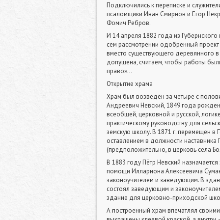
Подключились к переписке и служители
псаломщики Иван Смирнов и Егор Некра
Фомич Ребров.
И 14 апреля 1882 года из Губернского
сём рассмотрении одобренный проект 
вместо существующего деревянного в с
допущена, считаем, чтобы работы был
право»...
Открытие храма
Храм был возведён за четыре с полови
Андреевич Невский, 1849 года рожден
всеобщей, церковной и русской, логике
практическому руководству для сельски
земскую школу. В 1871 г. перемещен в 
оставлением в должности наставника Г
(предположительно, в церковь села Боя
В 1883 году Пётр Невский назначается
помощи Иллариона Алексеевича Сумаков
законоучителем и заведующим. В здан
состоял заведующим и законоучителем 
здание для церковно-приходской шко
А построенный храм впечатлял своими р
выкрашены клеевой краской, а внутри