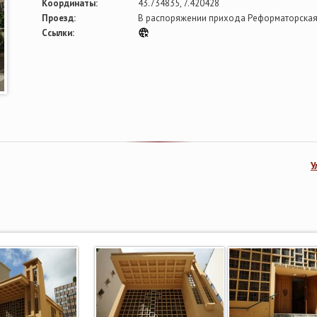
Координаты:
43.734835, 7.420428
Проезд:
В распоряжении прихода Реформаторская
Ссылки:
У