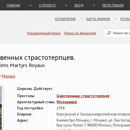
ГЛАВНАЯ
О ПРОЕКТЕ
ВХОД
РЕГИСТРАЦИЯ
ОГЛАВЛЕНИЕ
КАРТА ХРАМОВ
РОЗЫ
Расширенный поиск
Поиск по фильтрам
венных страстотерпцев.
aints Martyrs Royaux
/
Монако
Церковь. Действует.
Престолы:
Царственных страстотерпцев
Архитектурный стиль:
Модернизм
Год постройки:
1958.
Епархия:
Корсунская и Западноевропейская епарх
Адрес:
Княжество Монако, г. Монако, ул. Луи Нотар
Rue Louis Notari 7, 98000 Monaco, Principau