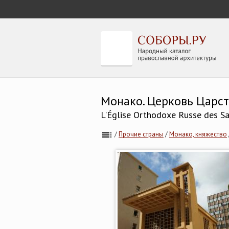
Монако. Церковь Царст
L'Église Orthodoxe Russe des S
/
Прочие страны
/
Монако, княжество