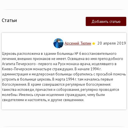
Статьи
Добавить статью
Арсений Тюпин
20 апреля 2019
Церковь расположена в здании больницы № 6 восстановительного
лечения, внешних признаков не имеет. Освящена во имя преподобного
Агапита Печерского - первого на Руси монаха-врача, исцелявшего в
Киево-Печерском монастыре страждущих. В начале 1994 г.
администрация и медперсонал больницы обратились с просьбой помочь
устроить в больнице церковь. В марта 1994 г. там начались первые
богослужения. В храме совершаются регулярные богослужения:
таинства исповеди, причастия и соборования, регулярно проводятся
молебны. Имелись случаи исцеления страждущих, чему были
свидетелями и настоятель, и другие священники.