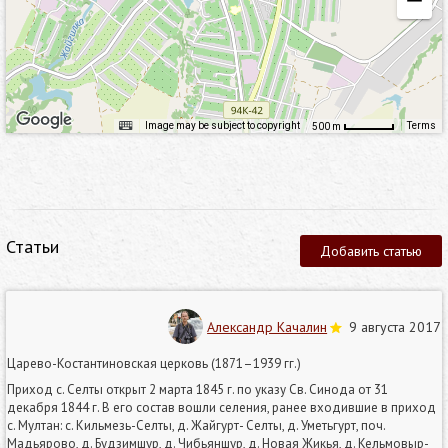
Image may be subject to copyright
Terms
500 m
Статьи
Добавить статью
Александр Качалин
9 августа 2017
Царево-Костантиновская церковь (1871–1939 гг.)
Приход с. Селты открыт 2 марта 1845 г. по указу Св. Синода от 31
декабря 1844 г. В его состав вошли селения, ранее входившие в приход
с. Мултан: с. Кильмезь-Селты, д. Жайгурт- Селты, д. Уметьгурт, поч.
Мадьярово, д. Будзимшур, д. Чибьяншур, д. Новая Жикья, д. Кельмовыр-