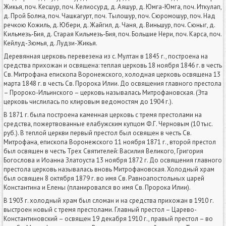
Жикья, поч. Кесшур, поч. Келиосурд, д. Аяшур, д. Юмга-Юмга, поч. Иткулап,
д. Прой Болма, поч. Чашкагурт, поч. Тылошур, поч. Сюромошур, поч. Над
речкою Кожиль, д. Юбери, д. Жайгил, д. Чаня, д. Виньшур, поч. Сюныг, д.
Кильмезь-Бия, д. Старая Кильмезь-Бия, поч. Большие Нери, поч. Карса, поч.
Кейлуд-Зюмья, д. Лудзи-Жикья.
Деревянная церковь перевезена из с. Мултан в 1845 г., построена на
средства прихожан и освящена: теплая церковь 18 ноября 1846 г. в честь
Св. Митрофана епископа Воронежского, холодная церковь освящена 13
марта 1848 г. в честь Св. Пророка Илии. До освящения главного престола
– Пророко-Ильинского – церковь называлась Митрофановская. (Эта
церковь числилась по клировым ведомостям до 1904 г.).
В 1871 г. была построена каменная церковь с тремя престолами на
средства, пожертвованные елабужским купцом Ф.Г. Черновым (10 тыс.
руб.). В теплой церкви первый престол был освящен в честь Св.
Митрофана, епископа Воронежского 11 ноября 1871 г., второй престол
был освящен в честь Трех Святителей: Василия Великого, Григория
Богослова и Иоанна Златоуста 13 ноября 1872 г. До освящения главного
престола церковь называлась вновь Митрофановская. Холодный храм
был освящен 8 октября 1879 г. во имя Св. Равноапостольных царей
Константина и Елены (планировался во имя Св. Пророка Илии).
В 1903 г. холодный храм был сломан и на средства прихожан в 1910 г.
выстроен новый с тремя престолами. Главный престол – Царево-
Константиновский – освящен 19 декабря 1910 г., правый престол – во