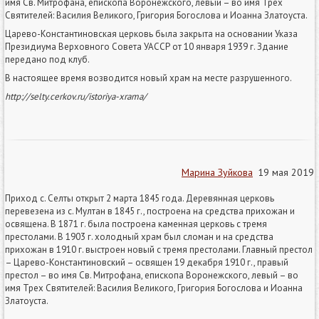
имя Св. Митрофана, епископа Воронежского, левый – во имя Трех
Святителей: Василия Великого, Григория Богослова и Иоанна Златоуста.
Царево-Константиновская церковь была закрыта на основании Указа
Президиума Верховного Совета УАССР от 10 января 1939 г. Здание
передано под клуб.
В настоящее время возводится новый храм на месте разрушенного.
http://selty.cerkov.ru/istoriya-xrama/
Марина Зуйкова
19 мая 2019
Приход с. Селты открыт 2 марта 1845 года. Деревянная церковь
перевезена из с. Мултан в 1845 г., построена на средства прихожан и
освящена. В 1871 г. была построена каменная церковь с тремя
престолами. В 1903 г. холодный храм был сломан и на средства
прихожан в 1910 г. выстроен новый с тремя престолами. Главный престол
– Царево-Константиновский – освящен 19 декабря 1910 г., правый
престол – во имя Св. Митрофана, епископа Воронежского, левый – во
имя Трех Святителей: Василия Великого, Григория Богослова и Иоанна
Златоуста.