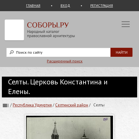
ГЛАВНАЯ
ВХОД
РЕГИСТРАЦИЯ
Расширенный поиск
Селты. Церковь Константина и
Елены.
/
Республика Удмуртия
/
Селтинский район
/
Селты