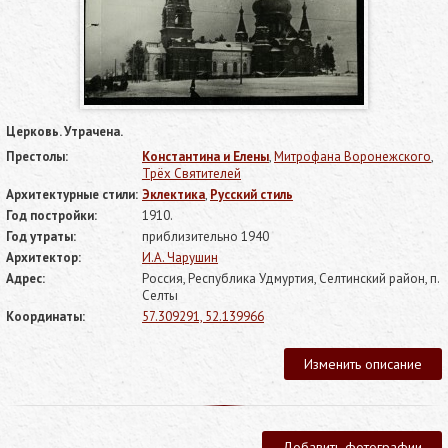
Церковь. Утрачена.
Престолы:
Константина и Елены
,
Митрофана Воронежского
,
Трёх Святителей
Архитектурные стили:
Эклектика
,
Русский стиль
Год постройки:
1910.
Год утраты:
приблизительно 1940
Архитектор:
И.А. Чарушин
Адрес:
Россия, Республика Удмуртия, Селтинский район, п.
Селты
Координаты:
57.309291, 52.139966
Изменить описание
Добавить фотографии