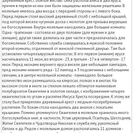
деревянный крест, обитый жестью. Окна располагались в два яруса,
причем в первом из них они были защищены железными решетками. В
молельне имелось два входа: с передней стороны и с левого бока.
Перед первым стоял высокий деревянный столб с небольшой крышей,
под которой висела чугунная доска с молотом для призыва верующих
на богослужение. Внутри молельни находились две большие комнаты.
Одна - трапезная - состояла из двух половин (для мужчин и для
женщин), другая также делилась на две части и предназначалась для
богомоления. Собственно служба совершалась в мужской половине
второй комнаты, отделенной от женской стеклянной дверью. Там был
установлен четырехъярусный иконостас. В его первом (нижнем) ярусе
насчитывалось 11 икон, во втором - 23, в третьем - 17 и в четвертом - 17
икон. Перед иконами верхнего яруса висели две небольшие лампадки,
пред иконами нижнего ряда - 12 лампад и 3 подсвечника с небольшими
свечами, а в центре молельной комнаты - паникадило. Большое
количество икон размещалось на клиросах, полках и в киотах. На
высоком столе в киоте за стеклом лежало обтянутое малиновым
полубархатом Евангелие в золотом окладе, с изображением четырех
евангелистов по углам и распятия Иисуса Христа посередине. К этому же
столу был прикреплен деревянный крест с медным посеребренным
распятием. По бокам стола находились два аналоя с покатыми
крышками. Помимо упомянутого Евангелия в молельне хранилось много
богослужебных книг, в частности, Устав церковный, Псалтырь, Шестоднев,
Житие Святителя и Чудотворца Николая и служба ему, рукописный
Октоих и др. Рядом с молельным домом располагались 11 домиков -