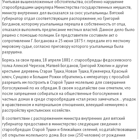
Учитывая вышеизложенные обстоятельства, особенно нарушение
старообрядцами циркуляра Министерства государственных имуществ,
министр внутренних дел высказался за снос усыпальницы. Вятский
губернатор отдал соответствующее распоряжение, но Григорий
Богданов, которому усыпальница перешла в собственность от отца,
отказался выполнять предписание местных властей. Данное дело было
решено с помощью полиции. Ее представители составили акт о
сопротивлении Г. Богданова и 25 июня 1873 г. передали его местному
мировому судье, согласно приговору которого усыпальница была
разрушена.
Борясь за свои права, 18 апреля 1881 г. старообрядцы федосеевского
толка Алексей Черезов, Матвей Богданов, Григорий Хлюпин и другие
крестьяне деревень Старая Тушка, Новая Тушка, Куженерка, Красный
ключ, Сунцово и Большие Рожки обратились к императору с просьбой
разрешить им построить в Старой Тушке молельню для совершения
богослужений по их обрядам. В своем ходатайстве они отметили, что
после запрещения собираться на общественные богослужения в
частных домах в среде старообрядцев «стал резко замечаться... упадок
в нравственном и материальном отношениях, влекущий неминуемо к
расстройству крестьянских хозяйств».
В соответствии с распоряжением министра внутренних дел вятский
губернатор предоставил в министерство следующие сведения о
старообрядцах Старой Тушки и ближайших селений, ходатайствовавших
об открытии молельного дома. Все они (250 человек) от рождения