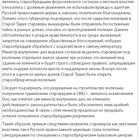
являлись старообрядцами федосеевского согласия, к местным властям
относились с должным уважением, не испытывали вражды к адептам
Русской православной церкви и, наконец, политически благонадежны.
Помимо этого губернатор подчеркнул, что после закрытия молельни в
Старой Тушке староверы вынуждены были отправлять богослужения
тайно, в разных домах, спасаясь от преследований полиции. Данное
обстоятельство и упадок нравственности в их среде, вызванный
запретом на совершение общественных богослужений, побудил
старообрядцев обратиться с ходатайством к самому императору.
Министр внутренних дел выразил согласие выделить староверам под
молельню отдельное жилое здание при условии, что внешний вид
здания не изменится и будет строго соблюдено правило, запрещающее
иметь снаружи колокола кресты и наддверные иконы. Вскоре после
этого в одном из жилых домов Старой Тушки была открыта
старообрядческая молельня.
Следует подчеркнуть, что разрешение на строительство молельни,
полученное тушкинскими староверами в 1882 г., являлось исключением.
Оно, как отметил сам министр внутренних дел, не отменяло
действующего законодательства и было обусловлено лишь крайней
необходимостью. В связи с этим министр предписал не придавать
огласке полученное старообрядцами разрешение.
Таким образом, прямым следствием неприятия староверов как светскими
властями, так и Русской православной церковью стала политика
самодержавия по отношению к старообрядческим культовым центрам.