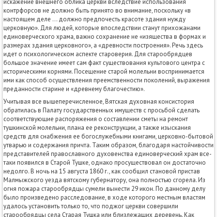
искажение внешнего облика церкви вследствие использования
контрфорсов не должно быть принято во внимание, поскольку «в
настоящем деле ... должно предпочесть красоте здания нужду
церковную». Для людей, которые впоследствии станут прихожанами
единоверческого храма, важно сохранение не «изящества в формах и
размерах здания церковного», а «древности построения». Речь здесь
идет о психологическом аспекте староверия. Для старообрядцев
большое значение имеет сам факт существования культового центра с
историческими корнями. Посещение старой молельни воспринимается
ими как способ осуществления преемственности поколений, выражения
преданности старине и «древнему благочестию».
Учитывая все вышеперечисленное, Вятская духовная консистория
обратилась в Палату государственных имуществ с просьбой сделать
соответствующие распоряжения о составлении сметы на ремонт
тушкинской молельни, плана ее реконструкции, а также изыскания
средств для снабжения ее богослужебными книгами, церковно-бытовой
утварью и содержания причта. Таким образом, благодаря настойчивости
представителей православного духовенства единоверческий храм все-
таки появился в Старой Тушке, однако просуществовал он достаточно
недолго. В ночь на 15 августа 1860 г., как сообщил становой пристав
Малмыжского уезда вятскому губернатору, она полностью сгорела. Из
огня пожара старообрядцы сумели вынести 29 икон. По данному делу
было произведено расследование, в ходе которого местным властям
удалось установить только то, что поджог церкви совершили
старообрядцы села Старая Тушка или близлежащих деревень. Как