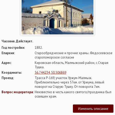
Часовня. Действует.
Год постройки:
1882.
Епархия:
Старообрядческие и прочие храмы. Федосеевское
старопоморское согласие
Адрес:
Кировская область, Малмыжский район, с.Старая
Тушка.
Координаты:
56.744234, 50.506869
Проезд:
Трасса Р-169, участок Уржум-Малмыж.
Приблизительно через 57км. от Уржума, левый
поворот на Старую Тушку. От поворота 7км.
Вопрос модератора:
Неизвестно в честь какого святого/праздника был
освящен храм.
Изменить описание