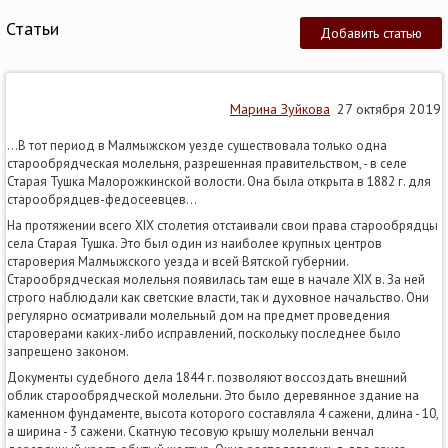
Статьи
Добавить статью
Марина Зуйкова
27 октября 2019
...В тот период в Малмыжском уезде существовала только одна
старообрядческая молельня, разрешенная правительством, - в селе
Старая Тушка Малорожкинской волости. Она была открыта в 1882 г. для
старообрядцев-федосеевцев...
На протяжении всего XIX столетия отстаивали свои права старообрядцы
села Старая Тушка. Это был один из наиболее крупных центров
староверия Малмыжского уезда и всей Вятской губернии.
Старообрядческая молельня появилась там еще в начале XIX в. За ней
строго наблюдали как светские власти, так и духовное начальство. Они
регулярно осматривали молельный дом на предмет проведения
староверами каких-либо исправлений, поскольку последнее было
запрещено законом.
Документы судебного дела 1844 г. позволяют воссоздать внешний
облик старообрядческой молельни. Это было деревянное здание на
каменном фундаменте, высота которого составляла 4 сажени, длина - 10,
а ширина - 3 сажени. Скатную тесовую крышу молельни венчал