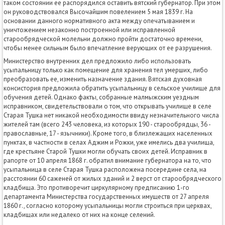
таком состоянии ее распорядился оставить вятский губернатор. При этом
он руководствовался Высочайшим повелением 5 мая 1839 г. На
основании данного нормативного акта между опечатыванием и
уничтожением незаконно построенной или исправленной
старообрядческой молельни должно пройти достаточно времени,
чтобы менее сильным было впечатление верующих от ее разрушения.
Министерство внутренних дел предложило либо использовать
усыпальницу только как помещение для хранения тел умерших, либо
преобразовать ее, изменить назначение здания. Вятская духовная
консистория предложила обратить усыпальницу в сельское училище для
обучения детей. Однако факты, собранные малмыжским уездным
исправником, свидетельствовали о том, что открывать училище в селе
Старая Тушка нет никакой необходимости ввиду незначительного числа
жителей там (всего 243 человека, из которых 190 - старообрядцы, 36 -
православные, 17 - язычники). Кроме того, в близлежащих населенных
пунктах, в частности в селах Аджим и Рожки, уже имелись два училища,
где крестьяне Старой Тушки могли обучать своих детей. Исправник в
рапорте от 10 апреля 1868 г. обратил внимание губернатора на то, что
усыпальница в селе Старая Тушка расположена посередине села, на
расстоянии 60 саженей от жилых зданий и 2 верст от старообрядческого
кладбища. Это противоречит циркулярному предписанию 1-го
департамента Министерства государственных имуществ от 27 апреля
1860 г., согласно которому усыпальницы могли строиться при церквах,
кладбищах или недалеко от них на конце селений.