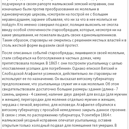
подчеркнул в своем рапорте малмыжский земский исправник, они
изначально были против преобразования их молельни в
единоверческую церковь, «смотрели на построй ее с большим
неравнодушием, заранее объявляя, что ни за что в нее молиться не
пойдут». Кто именно совершил поджог, полиция выяснить не смогла
ввиду особой сплоченности старообрядцев, которые, несмотря ни на
какие увещевания, не пожелали выдать своих единомышленников.
Таким образом, староверы не смирились с решением местных властей и в
столь жесткой форме выразили свой протест.
После описанных событий старообрядцы, лишившиеся своей молельни,
стали собираться на богослужения в частных домах, чему
препятствовала полиция. В 1863 г. они построили усыпальницу с целью
«поставления усопших для погребения». Однако епископ Вятский и
Слободской Агафангел усомнился, действительно ли староверы не
используют ее по назначению. Он высказал вятскому губернатору
предположение, что усыпальница служит им и как молельня. Об этом
свидетельствовали достаточно большие размеры здания (длина - 7
сажень, ширина - 4 сажени), наличие двух дверей для входа (для мужчин
и женщин), перегородки для моления отдельно мужчин и женщин,
чердака с печкой, вероятно, для исповеди. Агафангел обратился к
вятскому губернатору с просьбой немедленно закрыть данное строение.
В связи с этим, по распоряжению губернатора, 9 сентября 1864 г.
малмыжский уездный исправник опечатал усыпальницу, оставив
открытым только холодный подвал для помещения тел умерших. В