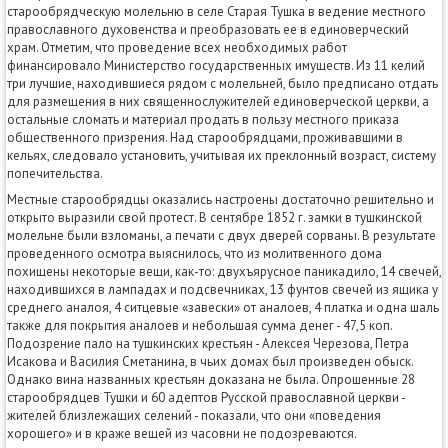
старообрядческую молельню в селе Старая Тушка в ведение местного
православного духовенства и преобразовать ее в единоверческий
храм. Отметим, что проведение всех необходимых работ
финансировало Министерство государственных имуществ. Из 11 келий
три лучшие, находившиеся рядом с молельней, было предписано отдать
для размещения в них священнослужителей единоверческой церкви, а
остальные сломать и материал продать в пользу местного приказа
общественного призрения. Над старообрядцами, проживавшими в
кельях, следовало установить, учитывая их преклонный возраст, систему
попечительства.
Местные старообрядцы оказались настроены достаточно решительно и
открыто выразили свой протест. В сентябре 1852 г. замки в тушкинской
молельне были взломаны, а печати с двух дверей сорваны. В результате
проведенного осмотра выяснилось, что из молитвенного дома
похищены некоторые вещи, как-то: двухъярусное паникадило, 14 свечей,
находившихся в лампадах и подсвечниках, 13 фунтов свечей из ящика у
среднего аналоя, 4 ситцевые «завески» от аналоев, 4 платка и одна шаль
также для покрытия аналоев и небольшая сумма денег - 47,5 коп.
Подозрение пало на тушкинских крестьян - Алексея Черезова, Петра
Исакова и Василия Сметанина, в чьих домах был произведен обыск.
Однако вина названных крестьян доказана не была. Опрошенные 28
старообрядцев Тушки и 60 адептов Русской православной церкви -
жителей близлежащих селений - показали, что они «поведения
хорошего» и в краже вещей из часовни не подозреваются.