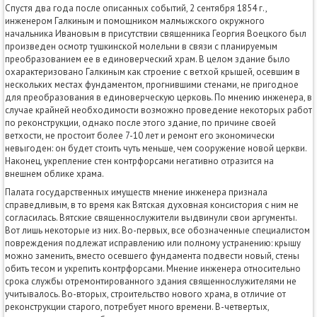
Спустя два года после описанных событий, 2 сентября 1854 г.,
инженером Галкиным и помощником малмыжского окружного
начальника Ивановым в присутствии священника Георгия Воецкого был
произведен осмотр тушкинской молельни в связи с планируемым
преобразованием ее в единоверческий храм. В целом здание было
охарактеризовано Галкиным как строение с ветхой крышей, осевшим в
нескольких местах фундаментом, прогнившими стенами, не пригодное
для преобразования в единоверческую церковь. По мнению инженера, в
случае крайней необходимости возможно проведение некоторых работ
по реконструкции, однако после этого здание, по причине своей
ветхости, не простоит более 7-10 лет и ремонт его экономически
невыгоден: он будет стоить чуть меньше, чем сооружение новой церкви.
Наконец, укрепление стен контрфорсами негативно отразится на
внешнем облике храма.
Палата государственных имуществ мнение инженера признала
справедливым, в то время как Вятская духовная консистория с ним не
согласилась. Вятские священнослужители выдвинули свои аргументы.
Вот лишь некоторые из них. Во-первых, все обозначенные специалистом
повреждения подлежат исправлению или полному устранению: крышу
можно заменить, вместо осевшего фундамента подвести новый, стены
обить тесом и укрепить контрфорсами. Мнение инженера относительно
срока службы отремонтированного здания священнослужителями не
учитывалось. Во-вторых, строительство нового храма, в отличие от
реконструкции старого, потребует много времени. В-четвертых,