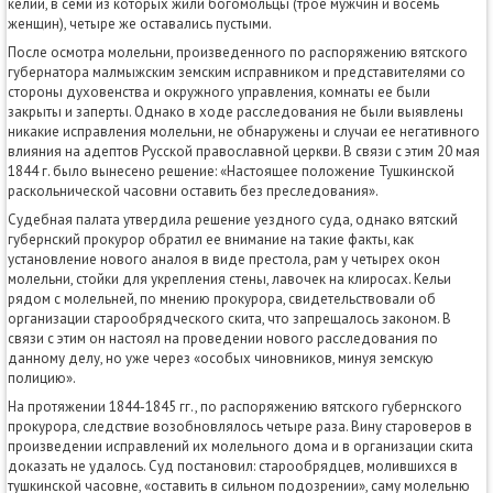
келий, в семи из которых жили богомольцы (трое мужчин и восемь
женщин), четыре же оставались пустыми.
После осмотра молельни, произведенного по распоряжению вятского
губернатора малмыжским земским исправником и представителями со
стороны духовенства и окружного управления, комнаты ее были
закрыты и заперты. Однако в ходе расследования не были выявлены
никакие исправления молельни, не обнаружены и случаи ее негативного
влияния на адептов Русской православной церкви. В связи с этим 20 мая
1844 г. было вынесено решение: «Настоящее положение Тушкинской
раскольнической часовни оставить без преследования».
Судебная палата утвердила решение уездного суда, однако вятский
губернский прокурор обратил ее внимание на такие факты, как
установление нового аналоя в виде престола, рам у четырех окон
молельни, стойки для укрепления стены, лавочек на клиросах. Кельи
рядом с молельней, по мнению прокурора, свидетельствовали об
организации старообрядческого скита, что запрещалось законом. В
связи с этим он настоял на проведении нового расследования по
данному делу, но уже через «особых чиновников, минуя земскую
полицию».
На протяжении 1844-1845 гг., по распоряжению вятского губернского
прокурора, следствие возобновлялось четыре раза. Вину староверов в
произведении исправлений их молельного дома и в организации скита
доказать не удалось. Суд постановил: старообрядцев, молившихся в
тушкинской часовне, «оставить в сильном подозрении», саму молельню