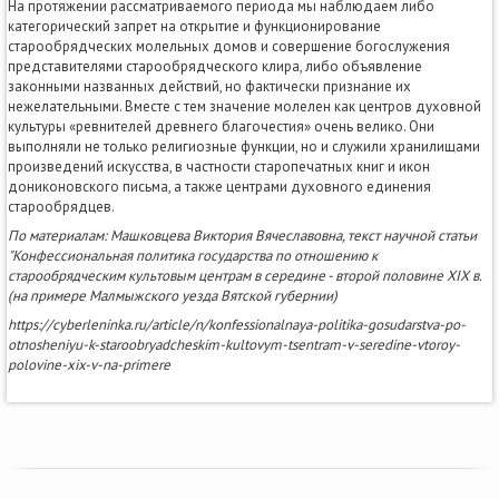
На протяжении рассматриваемого периода мы наблюдаем либо
категорический запрет на открытие и функционирование
старообрядческих молельных домов и совершение богослужения
представителями старообрядческого клира, либо объявление
законными названных действий, но фактически признание их
нежелательными. Вместе с тем значение молелен как центров духовной
культуры «ревнителей древнего благочестия» очень велико. Они
выполняли не только религиозные функции, но и служили хранилищами
произведений искусства, в частности старопечатных книг и икон
дониконовского письма, а также центрами духовного единения
старообрядцев.
По материалам: Машковцева Виктория Вячеславовна, текст научной статьи
"Конфессиональная политика государства по отношению к
старообрядческим культовым центрам в середине - второй половине XIX в.
(на примере Малмыжского уезда Вятской губернии)
https://cyberleninka.ru/article/n/konfessionalnaya-politika-gosudarstva-po-
otnosheniyu-k-staroobryadcheskim-kultovym-tsentram-v-seredine-vtoroy-
polovine-xix-v-na-primere