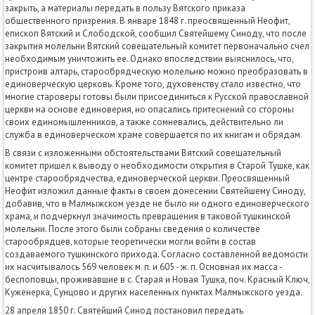
закрыть, а материалы передать в пользу Вятского приказа
общественного призрения. В январе 1848 г. преосвященный Неофит,
епископ Вятский и Слободской, сообщил Святейшему Синоду, что после
закрытия молельни Вятский совещательный комитет первоначально счел
необходимым уничтожить ее. Однако впоследствии выяснилось, что,
пристроив алтарь, старообрядческую молельню можно преобразовать в
единоверческую церковь. Кроме того, духовенству стало известно, что
многие староверы готовы были присоединиться к Русской православной
церкви на основе единоверия, но опасались притеснений со стороны
своих единомышленников, а также сомневались, действительно ли
служба в единоверческом храме совершается по их книгам и обрядам.
В связи с изложенными обстоятельствами Вятский совещательный
комитет пришел к выводу о необходимости открытия в Старой Тушке, как
центре старообрядчества, единоверческой церкви. Преосвященный
Неофит изложил данные факты в своем донесении Святейшему Синоду,
добавив, что в Малмыжском уезде не было ни одного единоверческого
храма, и подчеркнул значимость превращения в таковой тушкинской
молельни. После этого были собраны сведения о количестве
старообрядцев, которые теоретически могли войти в состав
создаваемого тушкинского прихода. Согласно составленной ведомости
их насчитывалось 569 человек м. п. и 605 - ж. п. Основная их масса -
беспоповцы, проживавшие в с. Старая и Новая Тушка, поч. Красный Ключ,
Куженерка, Сунцово и других населенных пунктах Малмыжского уезда.
28 апреля 1850 г. Святейший Синод постановил передать