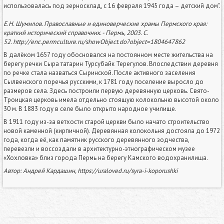
использовалась под зерносклад, с 16 февраля 1945 года – детский дом".
Е.Н. Шумилов. Православные и единоверческие храмы Пермского края:
краткий исторический справочник. - Пермь, 2003. С.
52.
http://enc.permculture.ru/showObject.do?object=1804647862
В далёком 1657 году обосновался на постоянном месте жительства на
берегу речки Сыра татарин Турсубайк Терегулов. Впоследствии деревня
по речке стала назваться Сыринской. После активного заселения
Сылвенского поречья русскими, к 1781 году поселение выросло до
размеров села. Здесь построили первую деревянную церковь. Свято-
Троицкая церковь имела отдельно стоящую колокольню высотой около
30 м. В 1883 году в селе было открыто народное училище.
В 1911 году из-за ветхости старой церкви было начато строительство
новой каменной (кирпичной). Деревянная колокольня достояла до 1972
года, когда её, как памятник русского деревянного зодчества,
перевезли и воссоздали в архитектурно-этнографическом музее
«Хохловка» близ города Пермь на берегу Камского водохранилища.
Автор: Андрей Кардашин, https://uraloved.ru/syra-i-koporushki