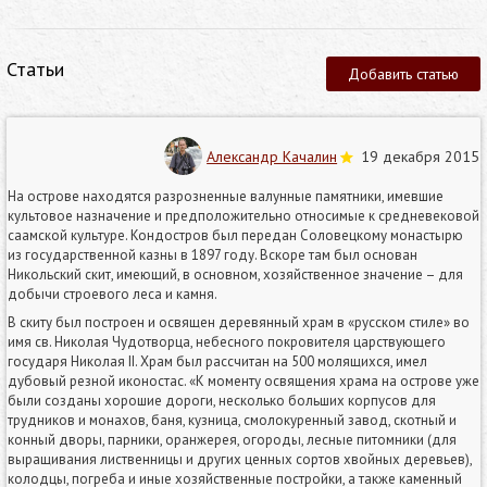
Статьи
Добавить статью
Александр Качалин
19 декабря 2015
На острове находятся разрозненные валунные памятники, имевшие
культовое назначение и предположительно относимые к средневековой
саамской культуре. Кондостров был передан Соловецкому монастырю
из государственной казны в 1897 году. Вскоре там был основан
Никольский скит, имеющий, в основном, хозяйственное значение – для
добычи строевого леса и камня.
В скиту был построен и освящен деревянный храм в «русском стиле» во
имя св. Николая Чудотворца, небесного покровителя царствующего
государя Николая II. Храм был рассчитан на 500 молящихся, имел
дубовый резной иконостас. «К моменту освящения храма на острове уже
были созданы хорошие дороги, несколько больших корпусов для
трудников и монахов, баня, кузница, смолокуренный завод, скотный и
конный дворы, парники, оранжерея, огороды, лесные питомники (для
выращивания лиственницы и других ценных сортов хвойных деревьев),
колодцы, погреба и иные хозяйственные постройки, а также каменный