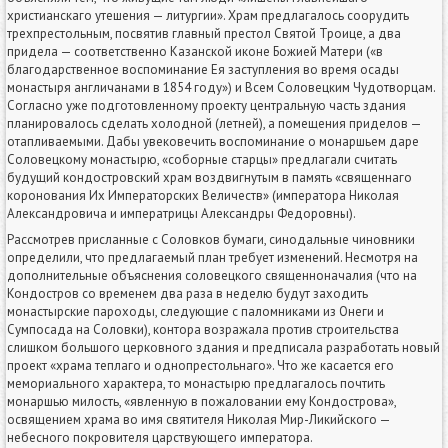
христианскаго утешения — литургии». Храм предлагалось соорудить
трехпрестольным, посвятив главный престол Святой Троице, а два
придела — соответственно Казанской иконе Божией Матери («в
благодарственное воспоминание Ея заступления во время осады
монастыря англичанами в 1854 году») и Всем Соловецким Чудотворцам.
Согласно уже подготовленному проекту центральную часть здания
планировалось сделать холодной (летней), а помещения приделов —
отапливаемыми. Дабы увековечить воспоминание о монаршьем даре
Соловецкому монастырю, «соборные старцы» предлагали считать
будущий кондостровский храм воздвигнутым в память «священнаго
коронования Их Императорских Величеств» (императора Николая
Александровича и императрицы Александры Федоровны).
Рассмотрев присланные с Соловков бумаги, синодальные чиновники
определили, что предлагаемый план требует изменений. Несмотря на
дополнительные объяснения соловецкого священноначалия (что на
Кондостров со временем два раза в неделю будут заходить
монастырские пароходы, следующие с паломниками из Онеги и
Сумпосада на Соловки), контора возражала против строительства
слишком большого церковного здания и предписала разработать новый
проект «храма теплаго и однопрестольнаго». Что же касается его
мемориального характера, то монастырю предлагалось почтить
монаршью милость, «явленную в пожаловании ему Кондострова»,
освящением храма во имя святителя Николая Мир-Ликийского —
небесного покровителя царствующего императора.