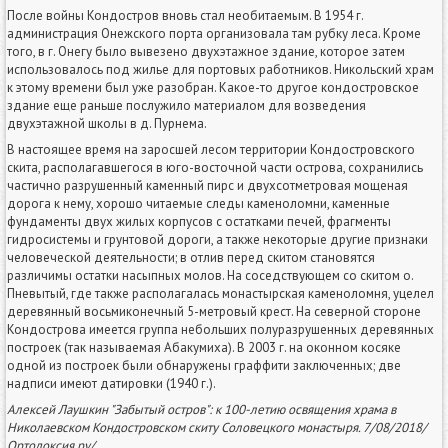
После войны Кондостров вновь стал необитаемым. В 1954 г.
администрация Онежского порта организовала там рубку леса. Кроме
того, в г. Онегу было вывезено двухэтажное здание, которое затем
использовалось под жилье для портовых работников. Никольский храм
к этому времени был уже разобран. Какое-то другое кондостровское
здание еще раньше послужило материалом для возведения
двухэтажной школы в д. Пурнема.
В настоящее время на заросшей лесом территории Кондостровского
скита, располагавшегося в юго-восточной части острова, сохранились
частично разрушенный каменный пирс и двухсотметровая мощеная
дорога к нему, хорошо читаемые следы каменоломни, каменные
фундаменты двух жилых корпусов с остатками печей, фрагменты
гидросистемы и грунтовой дороги, а также некоторые другие признаки
человеческой деятельности; в отлив перед скитом становятся
различимы остатки насыпных молов. На соседствующем со скитом о.
Пневытый, где также располагалась монастырская каменоломня, уцелел
деревянный восьмиконечный 5-метровый крест. На северной стороне
Кондострова имеется группа небольших полуразрушенных деревянных
построек (так называемая Абакумиха). В 2003 г. на оконном косяке
одной из построек были обнаружены граффити заключенных; две
надписи имеют датировки (1940 г.).
Алексей Лаушкин "Забытый остров": к 100-летию освящения храма в
Николаевском Кондостровском скиту Соловецкого монастыря. 7/08/2018/
Ортодоксия.ру/.