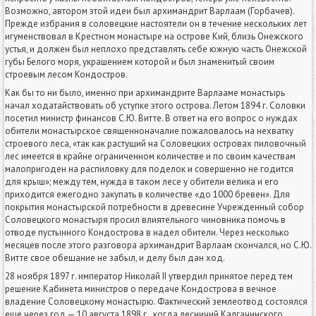
Возможно, автором этой идеи был архимандрит Варлаам (Горбачев).
Прежде избрания в соловецкие настоятели он в течение нескольких лет
игуменствовал в Крестном монастыре на острове Кий, близь Онежского
устья, и должен был неплохо представлять себе южную часть Онежской
губы Белого моря, украшением которой и был знаменитый своим
строевым лесом Кондостров.
Как бы то ни было, именно при архимандрите Варлааме монастырь
начал ходатайствовать об уступке этого острова. Летом 1894 г. Соловки
посетил министр финансов С.Ю. Витте. В ответ на его вопрос о нуждах
обители монастырское священноначалие пожаловалось на нехватку
строевого леса, «так как растущий на Соловецких островах пиловочный
лес имеется в крайне ограниченном количестве и по своим качествам
малопригоден на распиловку для поделок и совершенно не годится
для крыш»; между тем, нужда в таком лесе у обители велика и его
приходится ежегодно закупать в количестве «до 1000 бревен». Для
покрытия монастырской потребности в древесине Учрежденный собор
Соловецкого монастыря просил влиятельного чиновника помочь в
отводе пустынного Кондострова в надел обители. Через несколько
месяцев после этого разговора архимандрит Варлаам скончался, но С.Ю.
Витте свое обещание не забыл, и делу был дан ход.
28 ноября 1897 г. император Николай II утвердил принятое перед тем
решение Кабинета министров о передаче Кондострова в вечное
владение Соловецкому монастырю. Фактический землеотвод состоялся
еще через год — 10 августа 1898 г., когда лесничий Калгачинского