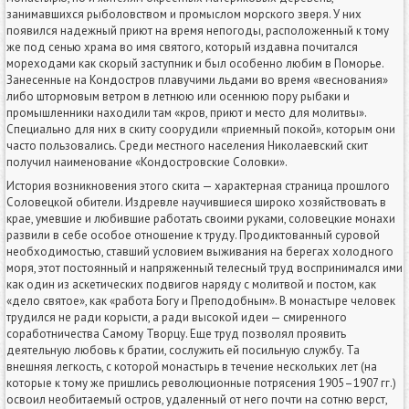
занимавшихся рыболовством и промыслом морского зверя. У них
появился надежный приют на время непогоды, расположенный к тому
же под сенью храма во имя святого, который издавна почитался
мореходами как скорый заступник и был особенно любим в Поморье.
Занесенные на Кондостров плавучими льдами во время «веснования»
либо штормовым ветром в летнюю или осеннюю пору рыбаки и
промышленники находили там «кров, приют и место для молитвы».
Специально для них в скиту соорудили «приемный покой», которым они
часто пользовались. Среди местного населения Николаевский скит
получил наименование «Кондостровские Соловки».
История возникновения этого скита — характерная страница прошлого
Соловецкой обители. Издревле научившиеся широко хозяйствовать в
крае, умевшие и любившие работать своими руками, соловецкие монахи
развили в себе особое отношение к труду. Продиктованный суровой
необходимостью, ставший условием выживания на берегах холодного
моря, этот постоянный и напряженный телесный труд воспринимался ими
как один из аскетических подвигов наряду с молитвой и постом, как
«дело святое», как «работа Богу и Преподобным». В монастыре человек
трудился не ради корысти, а ради высокой идеи — смиренного
соработничества Самому Творцу. Еще труд позволял проявить
деятельную любовь к братии, сослужить ей посильную службу. Та
внешняя легкость, с которой монастырь в течение нескольких лет (на
которые к тому же пришлись революционные потрясения 1905–1907 гг.)
освоил необитаемый остров, удаленный от него почти на сотню верст,