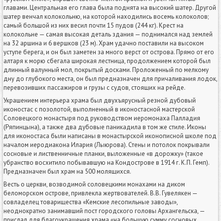
главами. Центральная его глава была поднята на высокий шатер. Другой
шатер венчал колокольню, на которой находились восемь колоколов;
самый большой из них весил почти 15 пудов (244 кг). Крест на
колокольне — самая высокая деталь здания — поднимался над землей
на 32 аршина и 6 вершков (23 м). Храм удачно поставили на высоком
уступе берега, и он был заметен за много верст от острова. Прямо от его
алтаря к морю сбегала широкая лестница, продолжением которой был
длинный валунный мол, покрытый досками. Проложенный по мелкому
дну до глубокого места, он был предназначен для причаливания лодок,
перевозивших пассажиров и грузы с судов, стоящих на рейде.
Украшением интерьера храма был двухъярусный резной дубовый
иконостас с позолотой, выполненный в иконостасной мастерской
Соловецкого монастыря под руководством иеромонаха Палладия
(Ряпинцына), а также два дубовые паникадила в том же стиле. Иконы
для иконостаса были написаны в монастырской иконописной школе под
началом иеродиакона Илария (Лыюрова). Стены и потолок покрывали
сосновые и лиственничные планки, выложенные «в дорожку» (такое
убранство восхитило побывавшую на Кондострове в 1914 г. К.П. Гемп).
Предназначен был храм на 500 молящихся.
Весть о церкви, возводимой соловецкими монахами на диком
беломорском острове, привлекла жертвователей. В.В. Гувелякен —
совладелец товарищества «Кемские лесопильные заводы»,
неоднократно занимавший пост городского головы Архангельска, —
прислал для благоукрашения храма «на большую сумму сосновых