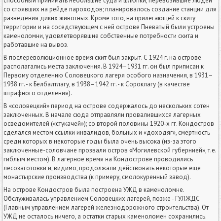
способный принимать небольшие суда и шлюпки, перевозившие людей
со стоявших на рейде пароходов; планировалось создание станции для
разведения диких животных. Кроме того, на прилегающей к скиту
территории и на соседствующем с ней острове Пневатый были устроены
каменоломни, удовлетворявшие собственные потребности скита и
работавшие на вывоз.
В послереволюционное время скит был закрыт. С 1924 г. на острове
располагались места заключения. В 1924–1931 гг. он был приписан к
Первому отделению Соловецкого лагеря особого назначения, в 1931–
1938 гг. - к Белбалтлагу, в 1938–1942 гг. - к Сороклагу (в качестве
штрафного отделения).
В «соловецкий» период на острове содержалось до нескольких сотен
заключенных. В начале сюда отправляли провалившихся лагерных
осведомителей («стукачей»); со второй половины 1920-х гг. Кондостров
сделался местом ссылки инвалидов, больных и «доходяг», смертность
среди которых в некоторые годы была очень высока (из-за этого
заключенные-соловчане прозвали остров «Могилевской губернией», т.е.
гиблым местом). В лагерное время на Кондострове проводились
лесозаготовки и, видимо, продолжали действовать некоторые еще
монастырские производства (к примеру, смолокуренный завод).
На острове Кондостров была построена УЖД в каменоломне.
Обслуживалась управлением Соловецких лагерей, позже - ГУЛЖДС
(Главным управлением лагерей железнодорожного строительства). От
УЖД не осталось ничего, а остатки старых каменоломен сохранились.