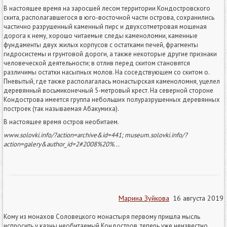
В настоящее время на заросшей лесом территории Кондостровского
скита, располагавшегося в юго-восточной части острова, сохранились
частично разрушенный каменный пирс и двухсотметровая мощеная
дорога к нему, хорошо читаемые следы каменоломни, каменные
фундаменты двух жилых корпусов с остатками печей, фрагменты
гидросистемы и грунтовой дороги, а также некоторые другие признаки
человеческой деятельности; в отлив перед скитом становятся
различимы остатки насыпных молов. На соседствующем со скитом о.
Пневытый, где также располагалась монастырская каменоломня, уцелел
деревянный восьмиконечный 5-метровый крест. На северной стороне
Кондострова имеется группа небольших полуразрушенных деревянных
построек (так называемая Абакумиха).
В настоящее время остров необитаем.
www.solovki.info/?action=archive&id=441; museum.solovki.info/?
action=galery&author_id=2#2008%20%...
Марина Зуйкова
16 августа 2019
Кому из монахов Соловецкого монастыря первому пришла мысль
испросить у казны необитаемый Кондостров, теперь уже неизвестно.