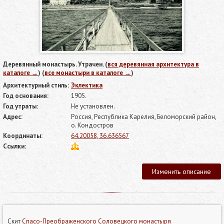
Деревянный монастырь. Утрачен. (
вся деревянная архитектура в
каталоге →
) (
все монастыри в каталоге →
)
Архитектурный стиль:
Эклектика
Год основания:
1905.
Год утраты:
Не установлен.
Адрес:
Россия, Республика Карелия, Беломорский район,
о. Кондостров
Координаты:
64.20058, 36.636567
Ссылки:
Изменить описание
Скит
Спасо-Преображенского Соловецкого монастыря