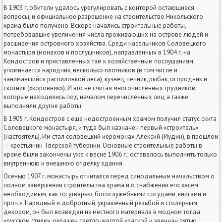
В 1903 г. обители удалось урегулировать с конторой остающиеся
вопросы, и официальное разрешение на строительство Никольского
храма было получено. Вскоре начались строительные работы,
потребовавшие увеличения числа проживающих на острове людей и
расширения островного хозяйства. Среди насельников Соловецкого
монастыря (монахов и послушников), направленных в 1904 г. на
Кондостров и приставленных там к хозяйственным послушаниям,
упоминается нарядчик, несколько плотников (в том числе и
занимавшийся распиловкой леса), кузнец, печник, рыбак, огородник и
скотник («коровник»). И это не считая многочисленных трудников,
которые находились под началом перечисленных лиц, а также
выполняли другие работы.
В 1905 г. Кондостров с еще недостроенным храмом получил статус скита
Соловецкого монастыря, и туда был назначен первый «строитель»
(настоятель). Им стал соловецкий иеромонах Алексий (Иудин), в прошлом
— крестьянин Тверской губернии. Основные строительные работы в
храме были закончены уже к весне 1906 г.; оставалось выполнить только
внутреннюю и внешнюю отделку здания.
Осенью 1907 г. монастырь отчитался перед синодальным начальством о
полном завершении строительства храма и о снабжении его «всем
необходимым, как то: утварью, богослужебными сосудами, книгами и
проч.». Нарядный и добротный, украшенный резьбой и столярным
декором, он был возведен из местного материала в модном тогда
«русском стиле», окрашен светло-желтой краской и увенчан пятью