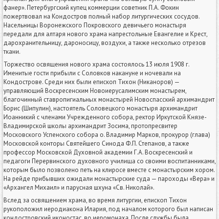
фанер». Петербургский купец коммерции советник П.А. Фокин
пожертвовал на Кондостров полный набор литургических сосудов.
Насельницы Воронежского Покровского девичьего монастыря
передали для алтаря нового храма напрестольные Евангелие и Крест,
дарохранительницу, дароносицу, воздухи, а также несколько отрезов
ткани.
Торжество освящения нового храма состоялось 13 июля 1908 г.
Именитые гости прибыли с Соловков накануне и ночевали на
Кондострове. Среди них были епископ Тихон (Никаноров) —
управляющий Воскресенским Новоиерусалимским монастырем,
благочинный ставропигиальных монастырей Новоспасский архимандрит
Борис (Шипулин), настоятель Соловецкого монастыря архимандрит
Иоанникий с членами Учрежденного собора, ректор Иркутской Князе-
Владимирской школы архимандрит Зосима, протопресвитер
Московского Успенского собора о. Владимир Марков, прокурор (глава)
Московской конторы Святейшего Синода Ф.П. Степанов, а также
профессор Московской Духовной академии Г.А. Воскресенский и
педагоги Перервинского духовного училища со своими воспитанниками,
которым было позволено петь на клиросе вместе с монастырским хором.
На рейде прибывших ожидали монастырские суда — пароходы «Вера» и
«Архангел Михаил» и парусная шхуна «Св. Николай».
Вслед за освящением храма, во время литургии, епископ Тихон
рукоположил иеродиакона Илария, под началом которого был написан
кондостровский иконостас, во иеромонаха. После службы была