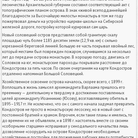
лесничества Архангельской губернии составил соответствующий акт с
топографическим планом острова. В знак «живой всеподданнейшей
благодарности за Высочайшую милость» монастырь в том же году
пожертвовал деньги на устройство «церкви-школы» на Сибирской
железной дороге, постройку которой курировал сам царь.
Новый соловецкий остров представлял собой гранитную скалу
площадью чуть более 1185 десятин земли (12,9 кв. км) с сильно
изрезанной береговой линией. Большую ее часть покрывал хвойный лес,
который местами был поврежден пожаром, случившимся за несколько
лет до передачи острова монастырю. В хорошую погоду, двигаясь от
Соловков на юг, монастырские пароходы покрывали расстояние до
Кондострова за пять часов. По своим очертаниям на карте Кондостров
отдаленно напоминал Большой Соловецкий.
Хозяйственное освоение острова началось, скорее всего, с 1899 г.
Воплощать в жизнь замысел архимандрита Варлаама пришлось его
преемнику — деятельному и твердому в достижении поставленных
целей архимандриту Иоанникию (Юсову), возглавлявшему обитель в
1895–1917 гг. Не исключено, что он с самого начала задумал превратить
Кондостров не просто в монастырскую лесосеку, но в новый скит с
постоянной братией и храмом. Впрочем, если такие планы и имелись, то
до времени их не объявляли, и в 1898 г. настоятель вместе со своими
«соборными старцами» испрашивал у синодального начальства лишь
дозволение «соорудить на острове Кондострове необходимые
хозяйственные постройки для проживания рабочих ввиду потребности