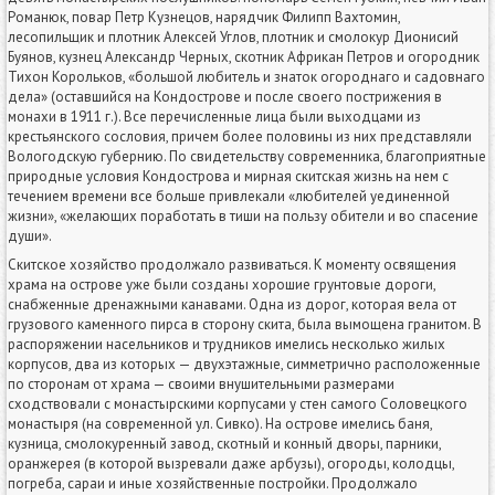
Романюк, повар Петр Кузнецов, нарядчик Филипп Вахтомин,
лесопильщик и плотник Алексей Углов, плотник и смолокур Дионисий
Буянов, кузнец Александр Черных, скотник Африкан Петров и огородник
Тихон Корольков, «большой любитель и знаток огороднаго и садовнаго
дела» (оставшийся на Кондострове и после своего пострижения в
монахи в 1911 г.). Все перечисленные лица были выходцами из
крестьянского сословия, причем более половины из них представляли
Вологодскую губернию. По свидетельству современника, благоприятные
природные условия Кондострова и мирная скитская жизнь на нем с
течением времени все больше привлекали «любителей уединенной
жизни», «желающих поработать в тиши на пользу обители и во спасение
души».
Скитское хозяйство продолжало развиваться. К моменту освящения
храма на острове уже были созданы хорошие грунтовые дороги,
снабженные дренажными канавами. Одна из дорог, которая вела от
грузового каменного пирса в сторону скита, была вымощена гранитом. В
распоряжении насельников и трудников имелись несколько жилых
корпусов, два из которых — двухэтажные, симметрично расположенные
по сторонам от храма — своими внушительными размерами
сходствовали с монастырскими корпусами у стен самого Соловецкого
монастыря (на современной ул. Сивко). На острове имелись баня,
кузница, смолокуренный завод, скотный и конный дворы, парники,
оранжерея (в которой вызревали даже арбузы), огороды, колодцы,
погреба, сараи и иные хозяйственные постройки. Продолжало