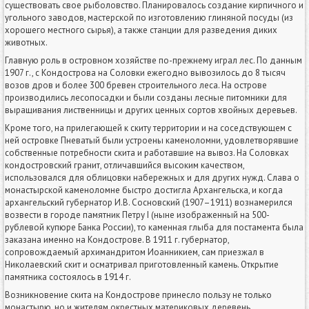
существовать свое рыболовство. Планировалось создание кирпичного и
угольного заводов, мастерской по изготовлению глиняной посуды (из
хорошего местного сырья), а также станции для разведения диких
животных.
Главную роль в островном хозяйстве по-прежнему играл лес. По данным
1907 г., с Кондострова на Соловки ежегодно вывозилось до 8 тысяч
возов дров и более 300 бревен строительного леса. На острове
производились лесопосадки и были созданы лесные питомники для
выращивания лиственницы и других ценных сортов хвойных деревьев.
Кроме того, на прилегающей к скиту территории и на соседствующем с
ней островке Пневатый были устроены каменоломни, удовлетворявшие
собственные потребности скита и работавшие на вывоз. На Соловках
кондостровский гранит, отличавшийся высоким качеством,
использовался для облицовки набережных и для других нужд. Слава о
монастырской каменоломне быстро достигла Архангельска, и когда
архангельский губернатор И.В. Сосновский (1907–1911) вознамерился
возвести в городе памятник Петру I (ныне изображенный на 500-
рублевой купюре Банка России), то каменная глыба для постамента была
заказана именно на Кондострове. В 1911 г. губернатор,
сопровождаемый архимандритом Иоанникием, сам приезжал в
Николаевский скит и осматривал приготовленный камень. Открытие
памятника состоялось в 1914 г.
Возникновение скита на Кондострове принесло пользу не только
монастырю, но и жителям окрестных материковых деревень,