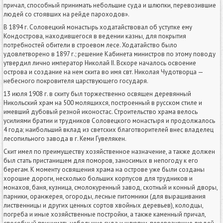
причал, способный принимать небольшие суда и шлюпки, перевозившие
людей со стоявших на рейде пароходов».
В 1894 г. Соловецкий монастырь ходатайствовал об уступке ему
Кондострова, находившегося в ведении казны, для покрытия
потребностей обители в строевом лесе. Ходатайство было
удовлетворено в 1897 г.; решение Кабинета министров по этому поводу
утвердил лично император Николай II. Вскоре началось освоение
острова и создание на нем скита во имя свт. Николая Чудотворца —
небесного покровителя царствующего государя.
13 июля 1908 г. в скиту был торжественно освящен деревянный
Никольский храм на 500 молящихся, построенный в русском стиле и
имевший дубовый резной иконостас. Строительство храма велось
усилиями братии и трудников Соловецкого монастыря и продолжалось
4 года; наибольший вклад из светских благотворителей внес владелец
лесопильного завода в г. Кеми Гувелякен.
Скит имел по преимуществу хозяйственное назначение, а также должен
был стать пристанищем для поморов, заносимых в непогоду к его
берегам. К моменту освящения храма на острове уже были созданы
хорошие дороги, несколько больших корпусов для трудников и
монахов, баня, кузница, смолокуренный завод, скотный и конный дворы,
парники, оранжерея, огороды, лесные питомники (для выращивания
лиственницы и других ценных сортов хвойных деревьев), колодцы,
погреба и иные хозяйственные постройки, а также каменный причал,