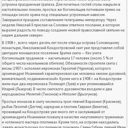
устроена праздничная трапеза. Для почетных гостей столы накрыли в
настоятельских покоях, простых же богомольцев потчевали прямо на
площади около храма под специально устроенным навесом.
Завершился праздник составлением телеграммы императору. Через
неделю Николай II прислал на Соловки ответное послание, в котором
выразил радость по поводу создания «новой православной святыни на
нашем дальнем севере».
В 1908 г., всего через десять лет после отвода острова Соловецкому
монастырю, Николаевский Кондостровский скит уже представлял собой
цветущее монашеское поселение. Братия скита — без учета
богомольцев-трудников — насчитывала 17 человек (около 5 % от
общего числа насельников обители). Обязанности строителя скита с
весны 1907 г. исполнял иеромонах Геронтий (Чурилов), которого
архимандрит Иоанникий характеризовал как человека «жизни духовной,
внимательной, подвижнической». Кроме него в 1908 г. на Кондострове
жили еще два иеромонаха: Поликарп (Зуев) и уже упоминавшийся
Иларий (Лыюров). В число скитского духовенства входили и два
иеродиакона: Мелетий (Тихонов) и Ипполит (Брызгунов).
Простых монахов в скиту числилось трое: певчий Варахиил (Красиков),
рыбак Леонтий (Дегтев), нарядчик и плотник Гавриил (Бекетов),
проживший на Кондострове уже много лет и заслуживший от
архимандрита Иоанникия похвалу в качестве «неутомимого труженика»
и «отличного мастера-плотника». Кроме того, на острове находились
девять монастырских послушников: пономарь Семен Губкин, певчий Иван