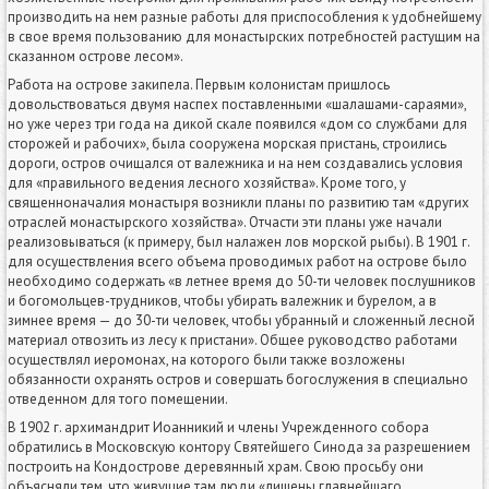
производить на нем разные работы для приспособления к удобнейшему
в свое время пользованию для монастырских потребностей растущим на
сказанном острове лесом».
Работа на острове закипела. Первым колонистам пришлось
довольствоваться двумя наспех поставленными «шалашами-сараями»,
но уже через три года на дикой скале появился «дом со службами для
сторожей и рабочих», была сооружена морская пристань, строились
дороги, остров очищался от валежника и на нем создавались условия
для «правильного ведения лесного хозяйства». Кроме того, у
священноначалия монастыря возникли планы по развитию там «других
отраслей монастырского хозяйства». Отчасти эти планы уже начали
реализовываться (к примеру, был налажен лов морской рыбы). В 1901 г.
для осуществления всего объема проводимых работ на острове было
необходимо содержать «в летнее время до 50-ти человек послушников
и богомольцев-трудников, чтобы убирать валежник и бурелом, а в
зимнее время — до 30-ти человек, чтобы убранный и сложенный лесной
материал отвозить из лесу к пристани». Общее руководство работами
осуществлял иеромонах, на которого были также возложены
обязанности охранять остров и совершать богослужения в специально
отведенном для того помещении.
В 1902 г. архимандрит Иоанникий и члены Учрежденного собора
обратились в Московскую контору Святейшего Синода за разрешением
построить на Кондострове деревянный храм. Свою просьбу они
объясняли тем, что живущие там люди «лишены главнейшаго