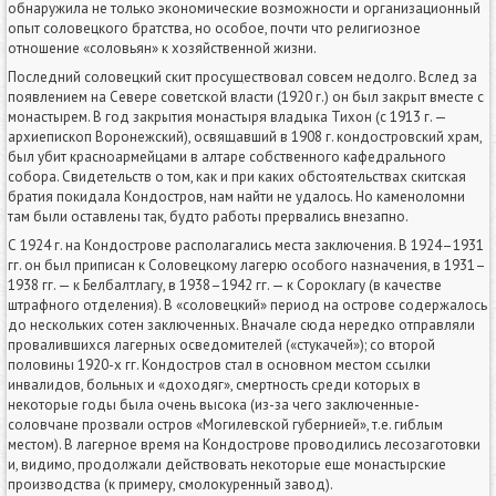
обнаружила не только экономические возможности и организационный
опыт соловецкого братства, но особое, почти что религиозное
отношение «соловьян» к хозяйственной жизни.
Последний соловецкий скит просуществовал совсем недолго. Вслед за
появлением на Севере советской власти (1920 г.) он был закрыт вместе с
монастырем. В год закрытия монастыря владыка Тихон (с 1913 г. —
архиепископ Воронежский), освящавший в 1908 г. кондостровский храм,
был убит красноармейцами в алтаре собственного кафедрального
собора. Свидетельств о том, как и при каких обстоятельствах скитская
братия покидала Кондостров, нам найти не удалось. Но каменоломни
там были оставлены так, будто работы прервались внезапно.
С 1924 г. на Кондострове располагались места заключения. В 1924–1931
гг. он был приписан к Соловецкому лагерю особого назначения, в 1931–
1938 гг. — к Белбалтлагу, в 1938–1942 гг. — к Сороклагу (в качестве
штрафного отделения). В «соловецкий» период на острове содержалось
до нескольких сотен заключенных. Вначале сюда нередко отправляли
провалившихся лагерных осведомителей («стукачей»); со второй
половины 1920-х гг. Кондостров стал в основном местом ссылки
инвалидов, больных и «доходяг», смертность среди которых в
некоторые годы была очень высока (из-за чего заключенные-
соловчане прозвали остров «Могилевской губернией», т.е. гиблым
местом). В лагерное время на Кондострове проводились лесозаготовки
и, видимо, продолжали действовать некоторые еще монастырские
производства (к примеру, смолокуренный завод).