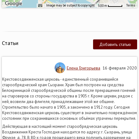
Image may be subject to copyright
Terms
500 m
Статьи
Добавить статью
Елена Григорьева
16 февраля 2020
Крестовоздвиженская церковь - единственный сохранившийся
старообрядческий храм Сызрани. Храм был построен на средства
Белокриницкой старообрядческой общины после прекращения гонений
на староверов со стороны государства в 1905 г. Кроме церкви, рядом с
ней, возвели два флигеля, принадлежавшие этой же общине.
Строительство было начато в 1905, а закончено в 1912 году. Сегодня
Крестовоздвиженская церковь существует в значительно повреждённом
состоянии: при сохранившихся основных объёмах утрачены перекрытия.
Действующая в настоящий момент старообрядческая церковь
Воздвижения Креста Господня находится по адресу: г. Сызрань, улица
Фрунзе, д. 78. В 80-х годов прошедшего века получить разрешение на