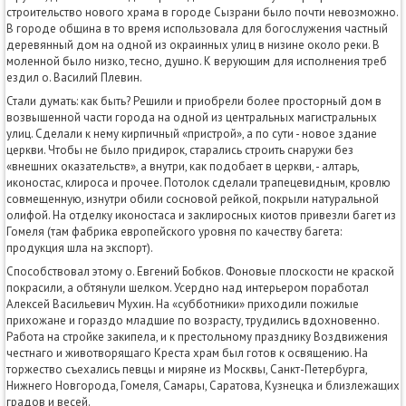
строительство нового храма в городе Сызрани было почти невозможно.
В городе община в то время использовала для богослужения частный
деревянный дом на одной из окраинных улиц в низине около реки. В
моленной было низко, тесно, душно. К верующим для исполнения треб
ездил о. Василий Плевин.
Стали думать: как быть? Решили и приобрели более просторный дом в
возвышенной части города на одной из центральных магистральных
улиц. Сделали к нему кирпичный «пристрой», а по сути - новое здание
церкви. Чтобы не было придирок, старались строить снаружи без
«внешних оказательств», а внутри, как подобает в церкви, - алтарь,
иконостас, клироса и прочее. Потолок сделали трапецевидным, кровлю
совмещенную, изнутри обили сосновой рейкой, покрыли натуральной
олифой. На отделку иконостаса и заклиросных киотов привезли багет из
Гомеля (там фабрика европейского уровня по качеству багета:
продукция шла на экспорт).
Способствовал этому о. Евгений Бобков. Фоновые плоскости не краской
покрасили, а обтянули шелком. Усердно над интерьером поработал
Алексей Васильевич Мухин. На «субботники» приходили пожилые
прихожане и гораздо младшие по возрасту, трудились вдохновенно.
Работа на стройке закипела, и к престольному празднику Воздвижения
честнаго и животворящаго Креста храм был готов к освящению. На
торжество съехались певцы и миряне из Москвы, Санкт-Петербурга,
Нижнего Новгорода, Гомеля, Самары, Саратова, Кузнецка и близлежащих
градов и весей.