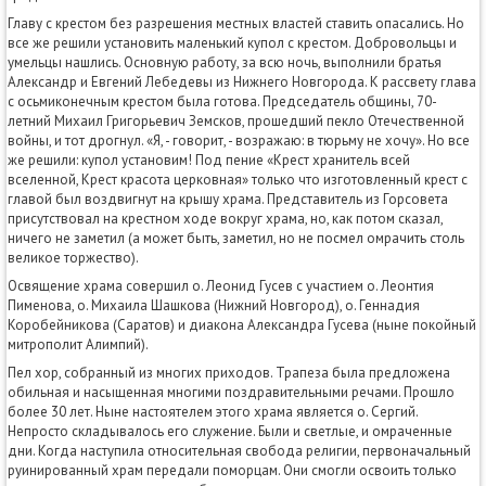
Главу с крестом без разрешения местных властей ставить опасались. Но
все же решили установить маленький купол с крестом. Добровольцы и
умельцы нашлись. Основную работу, за всю ночь, выполнили братья
Александр и Евгений Лебедевы из Нижнего Новгорода. К рассвету глава
с осьмиконечным крестом была готова. Председатель общины, 70-
летний Михаил Григорьевич Земсков, прошедший пекло Отечественной
войны, и тот дрогнул. «Я, - говорит, - возражаю: в тюрьму не хочу». Но все
же решили: купол установим! Под пение «Крест хранитель всей
вселенной, Крест красота церковная» только что изготовленный крест с
главой был воздвигнут на крышу храма. Представитель из Горсовета
присутствовал на крестном ходе вокруг храма, но, как потом сказал,
ничего не заметил (а может быть, заметил, но не посмел омрачить столь
великое торжество).
Освящение храма совершил о. Леонид Гусев с участием о. Леонтия
Пименова, о. Михаила Шашкова (Нижний Новгород), о. Геннадия
Коробейникова (Саратов) и диакона Александра Гусева (ныне покойный
митрополит Алимпий).
Пел хор, собранный из многих приходов. Трапеза была предложена
обильная и насыщенная многими поздравительными речами. Прошло
более 30 лет. Ныне настоятелем этого храма является о. Сергий.
Непросто складывалось его служение. Были и светлые, и омраченные
дни. Когда наступила относительная свобода религии, первоначальный
руинированный храм передали поморцам. Они смогли освоить только