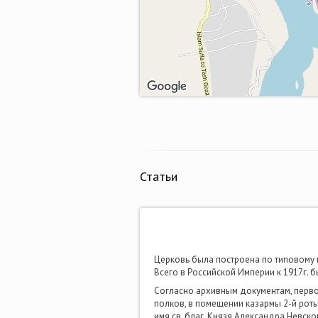
Статьи
Церковь была построена по типовому 
Всего в Российской Империи к 1917г. б
Согласно архивным документам, первона
полков, в помещении казармы 2-й роты
имя св. благ. Князя Александра Невско