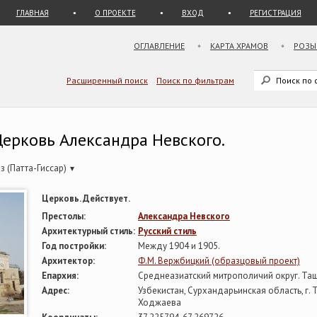
ГЛАВНАЯ
О ПРОЕКТЕ
ВХОД
РЕГИСТРАЦИЯ
ОГЛАВЛЕНИЕ
КАРТА ХРАМОВ
РОЗЫ
Расширенный поиск
Поиск по фильтрам
 Церковь Александра Невского.
з (Патта-Гиссар)
▾
Церковь. Действует.
Престолы:
Александра Невского
Архитектурный стиль:
Русский стиль
Год постройки:
Между 1904 и 1905.
Архитектор:
Ф.М. Вержбицкий (образцовый проект)
Епархия:
Среднеазиатский митрополичий округ. Таш
Адрес:
Узбекистан, Сурхандарьинская область, г. 
Ходжаева