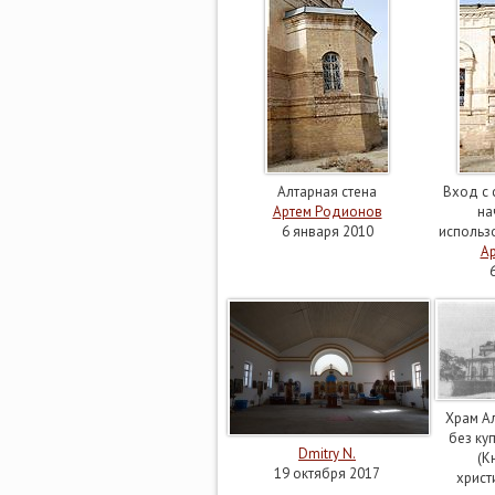
Алтарная стена
Вход с 
Артем Родионов
на
6 января 2010
использ
А
Храм А
без ку
Dmitry N.
(К
19 октября 2017
христ