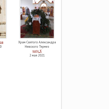
ов
Храм Святого Александра
0
Невского Термез
yuriy_К
2 мая 2021