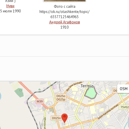
Азии")
Нуви
Фото с сайта
5 июля 1990
https://ok.ru/otashkente/topic/
65577125464965
Андрей Агафонов
1910