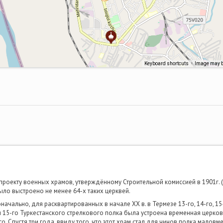
Keyboard shortcuts
Image may be
проекту военных храмов, утверждённому Строительной комиссией в 1901г.
ыло выстроено не менее 64-х таких церквей.
чально, для расквартированных в начале ХХ в. в Термезе 13-го, 14-го, 15
 15-го Туркестанского стрелкового полка была устроена временная церковь
го. Спустя три года, ввиду того, что этот храм стал для чинов полка мало