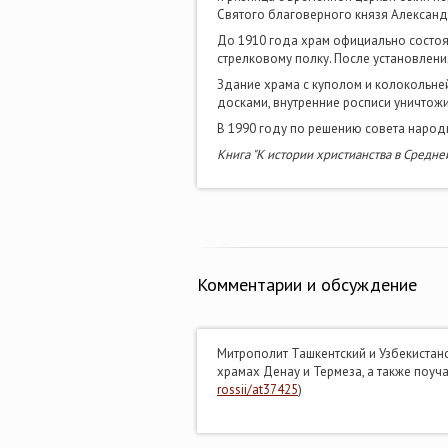
Святого благоверного князя Александ
До 1910 года храм официально состоял
стрелковому полку. После установления
Здание храма с куполом и колокольне
досками, внутренние росписи уничтожи
В 1990 году по решению совета народ
Книга "К истории христианства в Средне
Комментарии и обсуждение
Митрополит Ташкентский и Узбекистан
храмах Денау и Термеза, а также поу
rossii/at37425
)