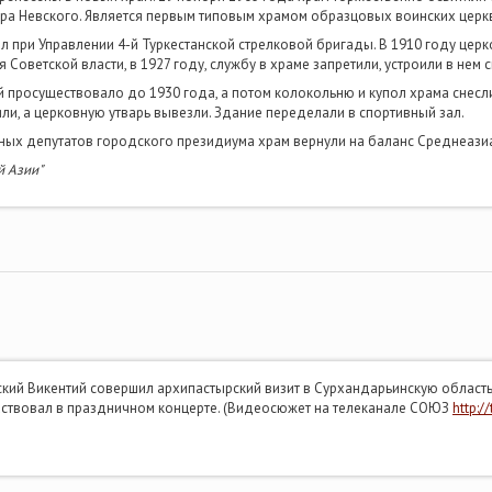
ра Невского. Является первым типовым храмом образцовых воинских церкв
 при Управлении 4-й Туркестанской стрелковой бригады. В 1910 году церк
 Советской власти, в 1927 году, службу в храме запретили, устроили в нем 
й просуществовало до 1930 года, а потом колокольню и купол храма снесл
ли, а церковную утварь вывезли. Здание переделали в спортивный зал.
ных депутатов городского президиума храм вернули на баланс Среднеазиа
й Азии"
ский Викентий совершил архипастырский визит в Сурхандарьинскую область
частвовал в праздничном концерте. (Видеосюжет на телеканале СОЮЗ
http:/