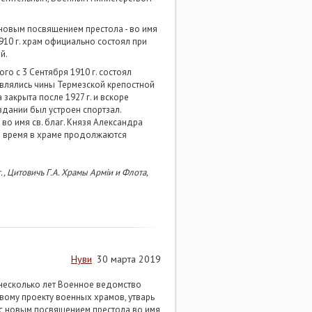
 новым посвящением престола - во имя
910 г. храм официально состоял при
й.
го с 3 Сентября 1910 г. состоял
являлись чины Термезской крепостной
закрыта после 1927 г. и вскоре
здании был устроен спортзал.
во имя св. благ. Князя Александра
ее время в храме продолжаются
г., Цитовичъ Г.А. Храмы Армiи и Флота,
Нуви
30 марта 2019
 несколько лет Военное ведомство
вому проекту военных храмов, утварь
 с новым посвящением престола во имя