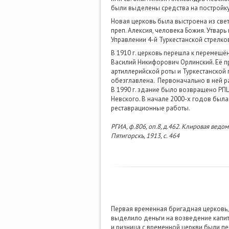
были выделены средства на постройку 
Новая церковь была выстроена из све
преп. Алексия, человека Божия. Утвар
Управлении 4-й Туркестанской стрелк
В 1910 г. церковь перешла к перемещё
Василий Никифорович Орлинский. Её п
артиллерийской роты и Туркестанской п
обезглавлена. Первоначально в ней ра
В 1990 г. здание было возвращено РПЦ
Невского. В начале 2000-х годов был
реставрационные работы.
РГИА, ф.806, оп.8, д.462. Клировая ведом
Пятигорскъ, 1913, с. 464
Первая временная бригадная церковь, 
выделило деньги на возведение капит
и ризница с временной церкви были п