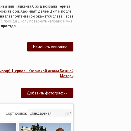
квы или Ташкента.С ж/д вокзала Термез
проехав обл. Хакимият, далее ЦУМ и после
на главпочтамте (он окажется слева через
 3, пройдя школу повернуть направо и уже
 проезда
 № 265, 266 выйдете на конечной в центре
есть на маршрутку № 2 или автобус № 4 и
ть в Термез на машине на автовокзал
 сесть на маршрутку № 2, 7, 8 и далее
тамт и двигаться как описано выше.
Изменить описание
иссар). Церковь Казанской иконы Божией
Матери
Добавить фотографии
Сортировка: