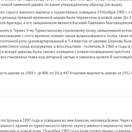
новой каменной церкви, по ранее утверждённому образцу (см. выше).
тло-серого жжёного кирпича и торжественно освящена 19 Ноября 1905 г. с
ь и ризница прежней временной церкви были перенесены в новый храм. До 1
овой бригады, а его священником являлся Василий Павлович Благовещенски
нному в Термез 9-му Туркестанскому стрелковому полку, священником которо
рихожанами с этого времени помимо чинов вышеназванного полка, также 
онтонной роты (расквартированной в 3-х верстах от церкви). Церковь была 
зместился склад вооружения, а впоследствии - госпиталь. В 1960-е годы в 
 и вскоре церковь была заново освящена с новым посвящением престола - 
а восстановлена глава над алтарной частью и заменена кровля. В настоящ
ость церкви за 1905 г., ф.806, оп.10, д.447 Клировая ведомость церкви за 1912 
построена в 1897 году и освящена во имя Алексия, человека Божия. Через
ального здания из туркестанского светло-серого жжёного кирпича по типо
еренесены в новый храм. 19 ноября 1905 года храм торжественно освятили