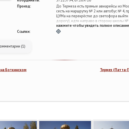
Координаты:
37.225794, 67.269726
Проезд:
До Термеза есть прямые авиарейсы из Мос
сесть на маршрутку № 2 или автобус № 4, 
ЦУМа на перекрёстке до светофора выйти 
дорогу), идти направо в сторону школы №
нажмите чтобы увидеть полное описание
будет виден храм. С аэропорта маршрутки
города ТЦ Юбилейный, перейти дорогу и с
Ссылки:
двигаться, как описано выше. Если приеха
Термез, от автовокзала не переходя дорогу
после ЦУМа выйти на перекрёстке главпоч
омментарии (1)
 на Боткинском
Термез (Патта-Г