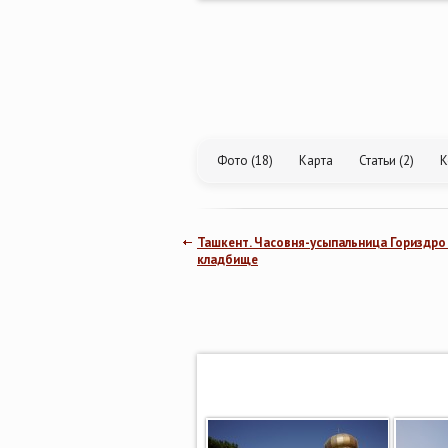
Фото (18)
Карта
Статьи (2)
К
Ташкент. Часовня-усыпальница Гориздро
кладбище