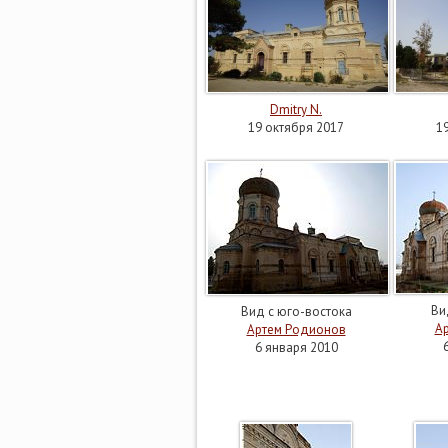
Dmitry N.
19 октября 2017
1
Ви
Вид с юго-востока
А
Артем Родионов
6 января 2010