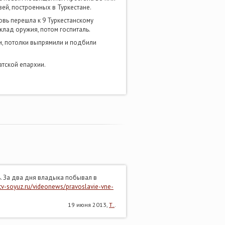
ей, построенных в Туркестане.
овь перешла к 9 Туркестанскому
склад оружия, потом госпиталь.
и, потолки выпрямили и подбили
тской епархии.
. За два дня владыка побывал в
/tv-soyuz.ru/videonews/pravoslavie-vne-
19 июня 2013,
Т.
.