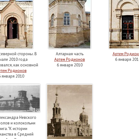
северной стороны. В
Алтарная часть
Артем Родион
чале 2010 года
Артем Родионов
6 января 201
овался, как основной
6 января 2010
ртем Родионов
6 января 2010
лександра Невского
полов и колокольни
нига. "К истории
ианства в Средней