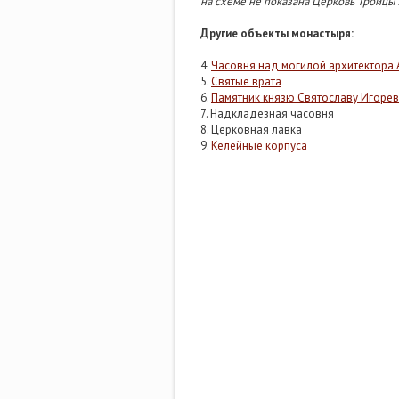
на схеме не показана Церковь Троицы
Другие объекты монастыря:
4.
Часовня над могилой архитектора
5.
Святые врата
6.
Памятник князю Святославу Игоре
7. Надкладезная часовня
8. Церковная лавка
9.
Келейные корпуса