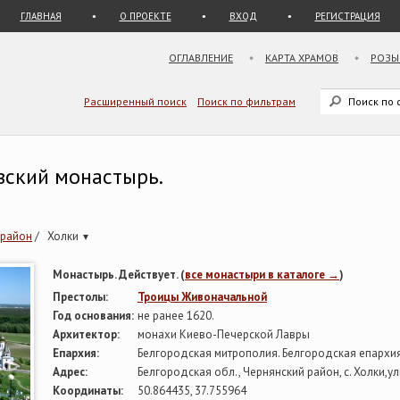
ГЛАВНАЯ
О ПРОЕКТЕ
ВХОД
РЕГИСТРАЦИЯ
ОГЛАВЛЕНИЕ
КАРТА ХРАМОВ
РОЗЫ
Расширенный поиск
Поиск по фильтрам
вский монастырь.
 район
/
Холки
▾
Монастырь. Действует. (
все монастыри в каталоге →
)
Престолы:
Троицы Живоначальной
Год основания:
не ранее 1620.
Архитектор:
монахи Киево-Печерской Лавры
Епархия:
Белгородская митрополия. Белгородская епархи
Адрес:
Белгородская обл., Чернянский район, с. Холки,у
Координаты:
50.864435, 37.755964