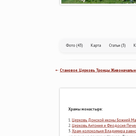
Фото (43)
Карта
Статьи (3)
К
Становое. Церковь Троицы Живоначальн
Храмы монастыря:
1.
Церковь Донской иконы Божией Ма
2.
Церковь Антония и Феодосия Пече
3.
Храм-колокольня Владимира равн