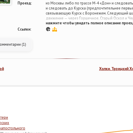
Проезд:
из Москвы либо по трассе М-4 «Дон» и следоват
и следовать до Курска (предпочтительнее первый 
связывающую Курск с Воронежем. Следующий шаг 
движение — через Горшечное, Старый Оскол и Че
нажмите чтобы увидеть полное описание проез
после Чернянки (расстояние — около десяти кило
Холковский монастырь.
Ссылки:
Можно также добраться до обители
на электрич
Оскола. Станция «Холки» находится в нескольких
Еще один вариант — ехать прямым поездом из Мо
омментарии (1)
Курского вокзала «Москва — Валуйки», с Павеле
«Москва — Луганск».
ой
Холки. Троицкий Х
тери
рских
оапостольного