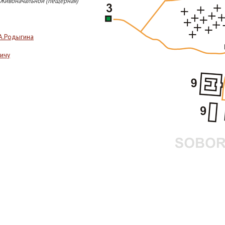
 Живоначальной (пещерная)
 А.Родыгина
вичу