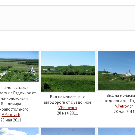
 на монастырь и
огу к с.Ездочное от
Вид на монасты
Вид на монастырь с
ама-колокольни
автодороги от с.Е
автодороги от с.Ездочное
Владимира
V.Petrovich
V.Petrovich
ноапостольного
28 мая 2011
28 мая 2011
V.Petrovich
28 мая 2011