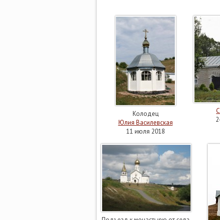
С
Колодец
2
Юлия Василевская
11 июля 2018
Подъезд к монастырю от села