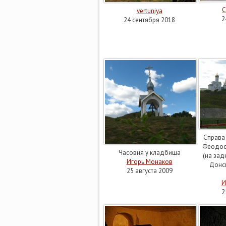
С
vertuniya
2
24 сентября 2018
Справа 
Феодоси
Часовня у кладбища
(на зад
Игорь Монаков
Донс
25 августа 2009
И
2