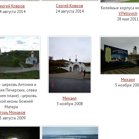
Сергей Ковров
ергей Ковров
Келейные корпуса м
24 августа 2014
4 августа 2014
V.Petrovich
28 мая 2011
Михаил
- церковь Антония и
3 ноября 200
я Печерских, слева
нем плане) - церковь
Михаил
кой иконы Божией
3 ноября 2008
Матери
горь Монаков
5 августа 2009