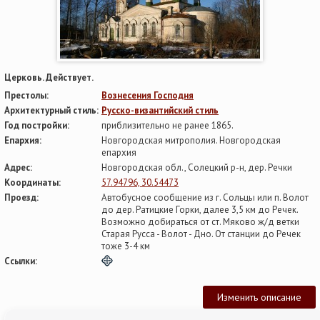
Церковь. Действует.
Престолы:
Вознесения Господня
Архитектурный стиль:
Русско-византийский стиль
Год постройки:
приблизительно не ранее 1865.
Епархия:
Новгородская митрополия. Новгородская
епархия
Адрес:
Новгородская обл., Солецкий р-н, дер. Речки
Координаты:
57.94796, 30.54473
Проезд:
Автобусное сообщение из г. Сольцы или п. Волот
до дер. Ратицкие Горки, далее 3,5 км до Речек.
Возможно добираться от ст. Мяково ж/д ветки
Старая Русса - Волот - Дно. От станции до Речек
тоже 3-4 км
Ссылки:
Изменить описание