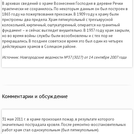
В архивах сведений о храме Вознесения Господня в деревне Речки
практически не сохранилось. По некоторым данным он был построен в
1865 году на пожертвования прихожан. В 1909 году к храму были
пристроены два придела. Храм пятикупольный с трехъярусной
колокольней, кирпичный, оштукатуренный, опирается на гранитный
фундамент – и сейчас выглядит внушительно. В 1937 году храм закрыли,
но во время войны службы были возобновлены и с тех пор не
прекращались. В позднее советское время это был один из четырех
действующих храмов в Солецком районе.
Источник: Новгородские ведомости №37 (3027) от 14 сентября 2007 года
Комментарии и обсуждение
31 мая 2011 г. в храме произошел пожар, в результате которого
значительно пострадала кровля. После ремонтно-восстановительных
работ храм стал однокупольным (был пятикупольным).