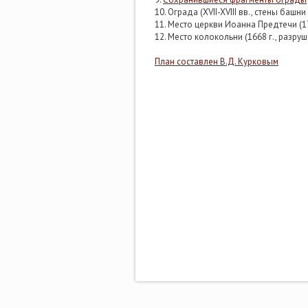
10. Ограда (XVII-XVIII вв., стены башн
11. Место церкви Иоанна Предтечи (176
12. Место колокольни (1668 г., разруше
План составлен В.Д. Курковым