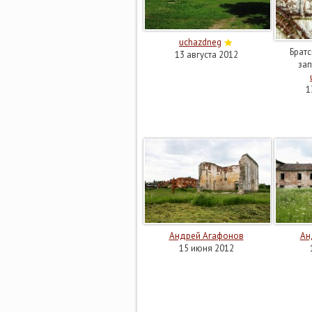
uchazdneg
Братс
13 августа 2012
за
1
Андрей Агафонов
Ан
15 июня 2012