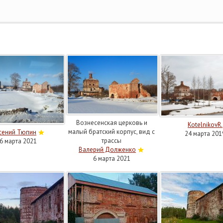
Вознесенская церковь и
KotelnikovR.
малый братский корпус, вид с
сений Тюпин
24 марта 201
трассы
6 марта 2021
Валерий Долженко
6 марта 2021