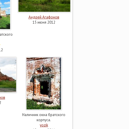
Андрей Агафонов
15 июня 2012
атского
12
нов
2
Наличник окна братского
корпуса.
yozik