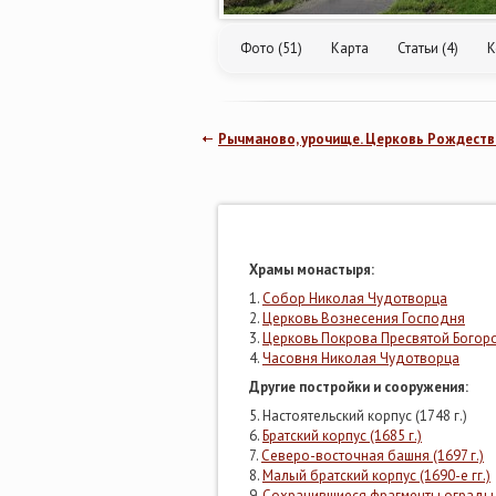
Фото (51)
Карта
Статьи (4)
К
Рычманово, урочище. Церковь Рождеств
Храмы монастыря:
1.
Собор Николая Чудотворца
2.
Церковь Вознесения Господня
3.
Церковь Покрова Пресвятой Бого
4.
Часовня Николая Чудотворца
Другие постройки и сооружения:
5. Настоятельский корпус (1748 г.)
6.
Братский корпус (1685 г.)
7.
Северо-восточная башня (1697 г.)
8.
Малый братский корпус (1690-е гг.)
9.
Сохранившиеся фрагменты ограды