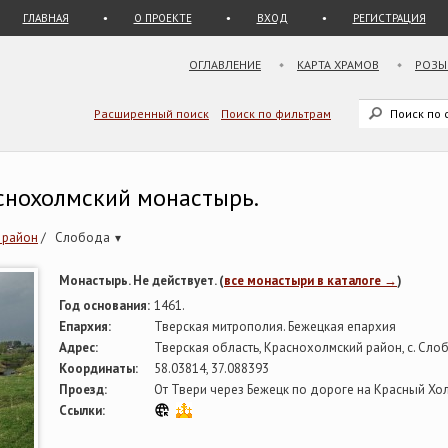
ГЛАВНАЯ
О ПРОЕКТЕ
ВХОД
РЕГИСТРАЦИЯ
ОГЛАВЛЕНИЕ
КАРТА ХРАМОВ
РОЗЫ
Расширенный поиск
Поиск по фильтрам
снохолмский монастырь.
 район
/
Слобода
▾
Монастырь. Не действует. (
все монастыри в каталоге →
)
Год основания:
1461.
Епархия:
Тверская митрополия. Бежецкая епархия
Адрес:
Тверская область, Краснохолмский район, с. Сло
Координаты:
58.03814, 37.088393
Проезд:
От Твери через Бежецк по дороге на Красный Хол
Ссылки: