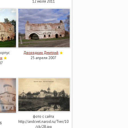
12 июля 2011
корпус
Дворядкин Дмитрий
ин
25 апреля 2007
07
фото с сайта
http://andcvet.narod.ru/Tver/10
6
/cb/28.jpg