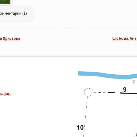
омментарии (1)
а Христова
Слобода. Ан
родицы