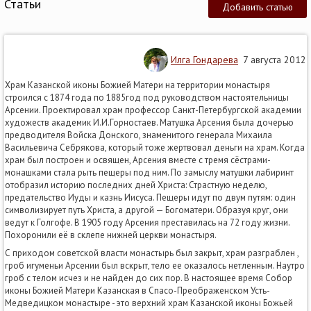
Статьи
Добавить статью
Илга Гондарева
7 августа 2012
Храм Казанской иконы Божией Матери на территории монастыря
строился с 1874 года по 1885год под руководством настоятельницы
Арсении. Проектировал храм профессор Санкт-Петербургской академии
художеств академик И.И.Горностаев. Матушка Арсения была дочерью
предводителя Войска Донского, знаменитого генерала Михаила
Васильевича Себрякова, который тоже жертвовал деньги на храм. Когда
храм был построен и освящен, Арсения вместе с тремя сёстрами-
монашками стала рыть пещеры под ним. По замыслу матушки лабиринт
отобразил историю последних дней Христа: Страстную неделю,
предательство Иуды и казнь Иисуса. Пещеры идут по двум путям: один
символизирует путь Христа, а другой — Богоматери. Образуя круг, они
ведут к Голгофе. В 1905 году Арсения преставилась на 72 году жизни.
Похоронили её в склепе нижней церкви монастыря.
С приходом советской власти монастырь был закрыт, храм разграблен ,
гроб игуменьи Арсении был вскрыт, тело ее оказалось нетленным. Наутро
гроб с телом исчез и не найден до сих пор. В настоящее время Собор
иконы Божией Матери Казанская в Спасо-Преображенском Усть-
Медведицком монастыре - это верхний храм Казанской иконы Божьей