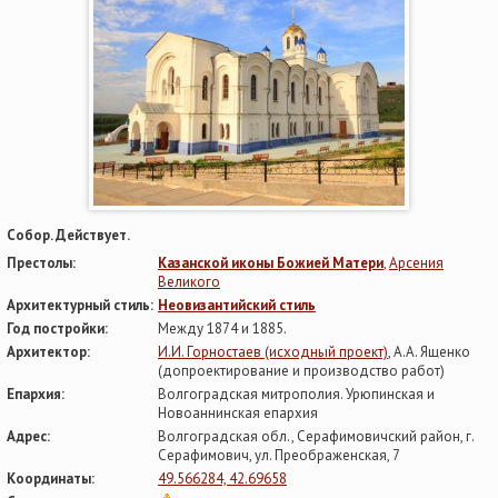
Собор. Действует.
Престолы:
Казанской иконы Божией Матери
,
Арсения
Великого
Архитектурный стиль:
Неовизантийский стиль
Год постройки:
Между 1874 и 1885.
Архитектор:
И.И. Горностаев (исходный проект)
, А.А. Ященко
(допроектирование и производство работ)
Епархия:
Волгоградская митрополия. Урюпинская и
Новоаннинская епархия
Адрес:
Волгоградская обл., Серафимовичский район, г.
Серафимович, ул. Преображенская, 7
Координаты:
49.566284, 42.69658