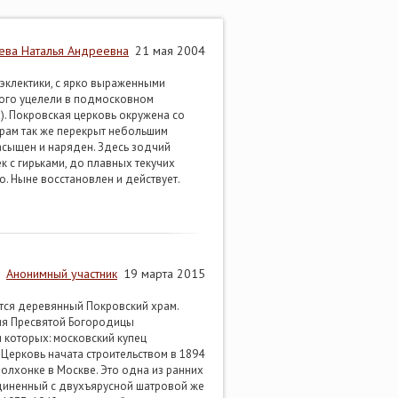
ева Наталья Андреевна
21 мая 2004
 эклектики, с ярко выраженными
орого уцелели в подмосковном
. Покровская церковь окружена со
Храм так же перекрыт небольшим
асыщен и наряден. Здесь зодчий
 с гирьками, до плавных текучих
о. Ныне восстановлен и действует.
Анонимный участник
19 марта 2015
ится деревянный Покровский храм.
ия Пресвятой Богородицы
 которых: московский купец
. Церковь начата строительством в 1894
 Волхонке в Москве. Это одна из ранних
диненный с двухъярусной шатровой же