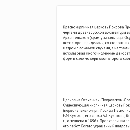
Краснокирпичная церковь Покрова Прес
чертами древнерусской архитектуры во
Архангельском (храм-усыпальница Юсу
всех сторон приделами, со стороны в
шатром с ложными слухами, а не трад
использовал многочисленные декорати
форм в силе модерн окон второго свет
Церковь в Осеченках (Покровском-Осеч
Существующая кирпичная церковь Пок
(первоначально-прп. Иосифа Песнопис
Е.М.Кульков, его сноха А.Г.Кулькова, 
г., освящена в 1896 г. Проект принадл
его работ. Богато украшенный шатро