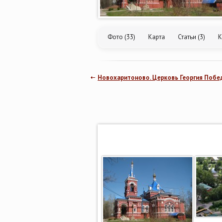
Фото (33)
Карта
Статьи (3)
К
Новохаритоново. Церковь Георгия Побе