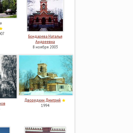
а
007
Бондарева Наталья
Андреевна
8 ноября 2003
Дворядкин Дмитрий
нов
1994