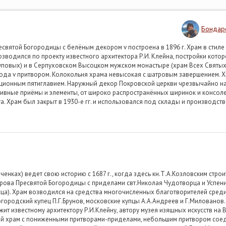
Бондар
вятой Богородицы с белёным декором v построена в 1896 г. Храм в стиле
зводился по проекту известного архитектора Р.И. Клейна, постройки кот
повых) и в Серпуховском Высоцком мужском монастыре (храм Всех Святых)
хода v притвором. Колокольня храма невысокая с шатровым завершением. 
иционным пятиглавием. Наружный декор Покровской церкви чрезвычайно н
вные приёмы и элементы, от широко распространённых ширинок и консолек
а. Храм был закрыт в 1930-е гг. и использовался под склады и производств
енках) ведет свою историю с 1687 г., когда здесь кн.Т.А.Козловским стро
рова Пресвятой Богородицы с приделами свт.Николая Чудотворца и Успен
ца). Храм возводился на средства многочисленных благотворителей среди
богородский купец П.Г.Брунов, московские купцы А.А.Андреев и Г.Милованов
ежит известному архитектору Р.И.Клейну, автору музея изящных искусств на
вый храм с пониженными притворами-приделами, небольшим притвором сое