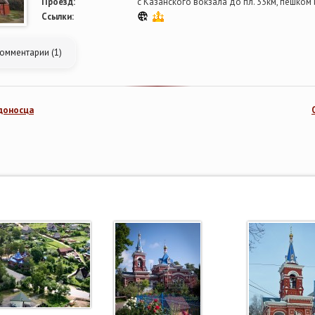
Проезд:
с Казанского вокзала до пл. 33км, пешком и
Ссылки:
омментарии (1)
доносца