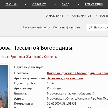
ГЛАВНАЯ
О ПРОЕКТЕ
ВХОД
РЕГИСТРАЦИЯ
ОГЛАВЛЕНИЕ
КАРТА ХРАМОВ
РОЗЫ
Расширенный поиск
Поиск по фильтрам
рова Пресвятой Богородицы.
он и гг. Бронницы, Жуковский
/
Осеченки
Церковь. Действует.
Престолы:
Покрова Пресвятой Богородицы
,
Никола
Архитектурные стили:
Эклектика
,
Русский стиль
Год постройки:
1896.
Архитектор:
Р.И. Клейн
Епархия:
Московская епархия (областная)
Адрес:
Московская область, Раменский район, Ос
Координаты:
55.656007, 38.101931