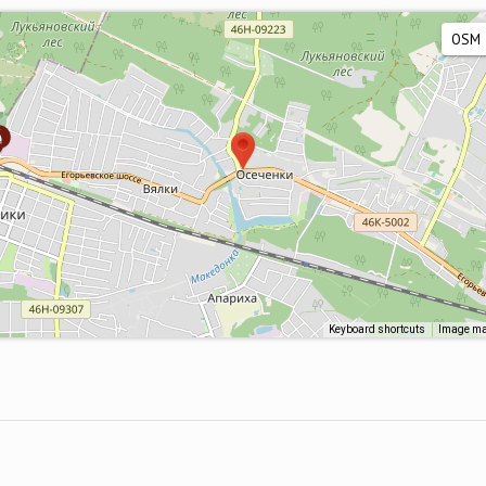
Keyboard shortcuts
Image may