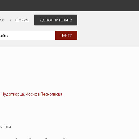
СК
ФОРУМ
ДОПОЛНИТЕЛЬНО
я Чудотворца
,
Иосифа Песнописца
еченки