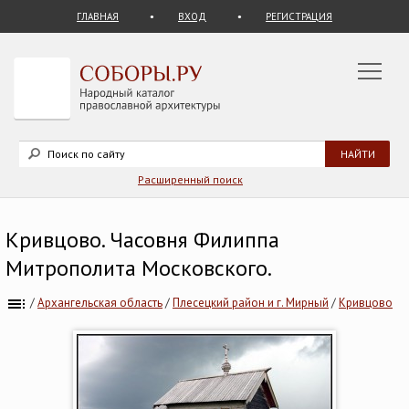
ГЛАВНАЯ
ВХОД
РЕГИСТРАЦИЯ
Расширенный поиск
Кривцово. Часовня Филиппа
Митрополита Московского.
/
Архангельская область
/
Плесецкий район и г. Мирный
/
Кривцово