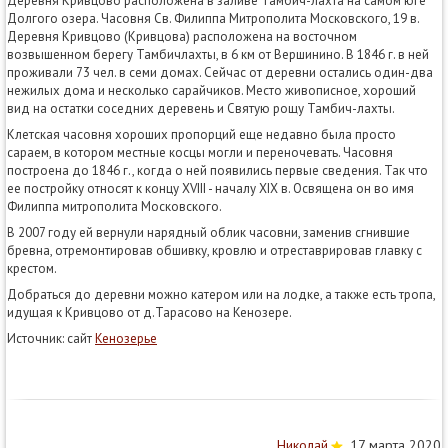
Деревня Кривцово расположена в заливе Тамбич-лахта на самом юге
Долгого озера. Часовня Св. Филиппа Митрополита Московского, 19 в.
Деревня Кривцово (Кривцова) расположена на восточном
возвышенном берегу Тамбичлахты, в 6 км от Вершинино. В 1846 г. в ней
проживали 73 чел. в семи домах. Сейчас от деревни остались один-два
нежилых дома и несколько сарайчиков. Место живописное, хороший
вид на остатки соседних деревень и Святую рощу Тамбич-лахты.
Клетская часовня хороших пропорций еще недавно была просто
сараем, в котором местные косцы могли и переночевать. Часовня
построена до 1846 г., когда о ней появились первые сведения. Так что
ее постройку относят к концу XVIII - началу XIX в. Освящена он во имя
Филиппа митрополита Московского.
В 2007 году ей вернули нарядный облик часовни, заменив сгнившие
бревна, отремонтировав обшивку, кровлю и отреставрировав главку с
крестом.
Добраться до деревни можно катером или на лодке, а также есть тропа,
идущая к Кривцово от д.Тарасово на Кенозере.
Источник: сайт
Кенозерье
Николай
17 марта 2020