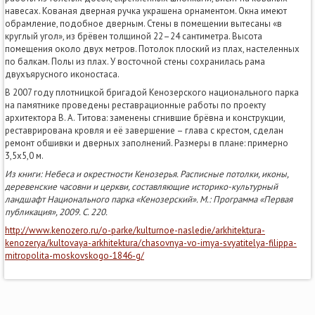
навесах. Кованая дверная ручка украшена орнаментом. Окна имеют
обрамление, подобное дверным. Стены в помещении вытесаны «в
круглый угол», из брёвен толщиной 22–24 сантиметра. Высота
помещения около двух метров. Потолок плоский из плах, настеленных
по балкам. Полы из плах. У восточной стены сохранилась рама
двухъярусного иконостаса.
В 2007 году плотницкой бригадой Кенозерского национального парка
на памятнике проведены реставрационные работы по проекту
архитектора В. А. Титова: заменены сгнившие брёвна и конструкции,
реставрирована кровля и её завершение – глава с крестом, сделан
ремонт обшивки и дверных заполнений. Размеры в плане: примерно
3,5х5,0 м.
Из книги: Небеса и окрестности Кенозерья. Расписные потолки, иконы,
деревенские часовни и церкви, составляющие историко-культурный
ландшафт Национального парка «Кенозерский». М.: Программа «Первая
публикация», 2009. С. 220.
http://www.kenozero.ru/o-parke/kulturnoe-nasledie/arkhitektura-
kenozerya/kultovaya-arkhitektura/chasovnya-vo-imya-svyatitelya-filippa-
mitropolita-moskovskogo-1846-g/