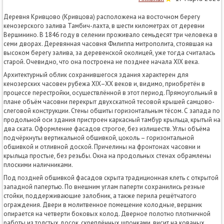
Деревня Кривцово (Кривцова) расположена на восточном берегу
кенозерского залива Тамбич-лахта, в шести километрах от деревни
Вершинино. В 1846 году в селении проживало семьдесят три человека в
семи дворах. Деревянная часовня Филиппа митрополита, стоявшая на
высоком берегу залива, за деревенской околицей, уже тогда считалась
старой. Очевидно, что она построена не позднее начала XIX века.
Архитектурный облик сохранившегося здания характерен для
кенозерских часовен рубежа XIX–XX веков и, видимо, приобретён в
процессе перестройки, осуществлённой в этот период. Прямоугольный в
плане объём часовни перекрыт двухскатной тесовой крышей самцово-
слеговой конструкции. Стены обшиты горизонтальным тёсом. С запада по
продольной оси здания пристроен каркасный тамбур крыльца, крытый на
два ската. Оформление фасадов строгое, без излишеств. Углы объёма
подчёркнуты вертикальной обшивкой, цоколь – горизонтальной
обшивкой и отливной доской. Причелины на фронтонах часовни и
крыльца простые, без резьбы. Окна на продольных стенах обрамлены
плоскими наличниками.
Под поздней обшивкой фасадов скрыта традиционная клеть с открытой
западной папертью. По внешним углам паперти сохранились резные
стойки, поддерживающие залобник, а также перила решётчатого
ограждения. Двери в молитвенное помещение колодные, вершник
опирается на четверти боковых колод. Дверное полотно плотничной
работы из толстых досок, скреплённых шпонками, висит на кованых