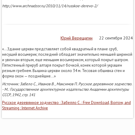
http://www.archnadzor.ru/2010/11/14/russkoe-derevo-2/
Юрий Верещагин
22 сентября 2024
«…Здание церкви представляет собой квадратный в плане сруб,
несущий восьмерик; последний обладает значительно меньшей шириной
и увенчан вторым, еще меньшим восьмериком, который покрыт шатром.
Пятистенный прируб алтаря покрыт бочкой, конек которой украшен
резным гребнем. Вышина церкви около 34 м. Тесовая обшивка стен и
форма окон — позднейшие…»
Источник: Забело С., Иванов В., Максимов П. Русское деревянное зодчество.
- М.: Государственное архитектурное издательство Академии архитектуры
СССР, 1942, стр. 141
Русское деревянное зодчество : Забелло С. : Free Download, Borrow, and
Streaming : Internet Archive