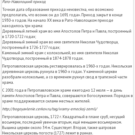
Рато-Наволоцкий приход
Точная дата образования прихода неизвестна, «но возможно
предполагать, что возник он до 1691 года». Приход закрыт в конце
1930-х годов. На начало XX века в Рато-Наволоцком приходе
находилось три храма:
Деревянный летний храм во имя Апостолов Петра и Павла, построенный
в 1720-1722 годах;
Деревянный зимний храм во имя святителя Николая Чудотворца,
построенный в 1726-1727 годах;
Каменный зимний храм с колокольней, во имя святителя Николая
Чудотворца, построенный в 1874-1878 годах.
Петропавловская церковь реставрировалась в 1960-х годах. Никольская
деревянная церковь рухнула в 1960-х годах. У каменной церкви
разобрали колокольню, а со временем рухнул свод в трапезной части
храма.
С 2001 года в Петропавловском храме ежегодно 12 июля — в день
памяти Апостолов Петра и Павла, совершаются богослужения. Порядок в
храме поддерживается силами местных жителей.
http://bogoyavlenie.cerkov.ru/tag/xramy-emeckoj-zemli/
Петропавловская церковь, 1722 г. Квадратный в плане сруб, несущий
восьмерик, последний увенчан вторым, ещё меньшим восьмериком.
Вышина церкви около 34 м. Существует. Вторая, также шатровая
Никольская церковь погоста (1727) лежит в руинах.