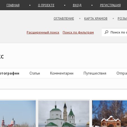
ГЛАВНАЯ
О ПРОЕКТЕ
ВХОД
РЕГИСТРАЦИЯ
ОГЛАВЛЕНИЕ
КАРТА ХРАМОВ
РОЗЫ
Расширенный поиск
Поиск по фильтрам
кс
отографии
Статьи
Комментарии
Путешествия
Отпра