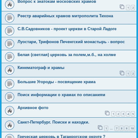
Вопрос к знатокам московских храмов
1
2
Реестр аварийных храмов митрополита Тихона
С.В.Садовников - проект церкви в Старой Ладоге
Луостари, Трифонов Печенгский монастырь - вопрос
Белая (светлая) церковь за полем,м.б., на холме
Кинематограф и храмы
1
2
Большие Угороды - посвящение храма
Поиск информации о храмах по описаниям
Архивное фото
1
2
3
4
5
Санкт-Петербург. Поиски и находки.
1
7
8
9
10
…
Греческая церковь в Таганрогском округе ?