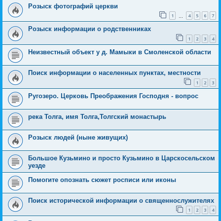
Розыск фотографий церкви
1
4
5
6
7
…
Розыск информации о родственниках
1
2
3
4
Неизвестный объект у д. Мамыки в Смоленской области
Поиск информации о населенных пунктах, местности
1
2
3
Ругозеро. Церковь Преображения Господня - вопрос
река Толга, имя Толга,Толгский монастырь
Розыск людей (ныне живущих)
Большое Кузьмино и просто Кузьмино в Царскосельском
уезде
Помогите опознать сюжет росписи или иконы
Поиск исторической информации о священнослужителях
1
2
3
4