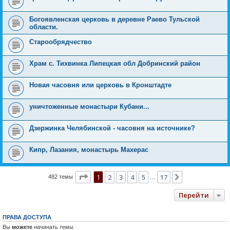
Богоявленская церковь в деревне Раево Тульской
области.
Старообрядчество
Храм с. Тихвинка Липецкая обл Добринский район
Новая часовня или церковь в Кронштадте
уничтоженные монастыри Кубани...
Дзержинка Челябинской - часовня на источнике?
Кипр, Лазания, монастырь Махерас
Страница
1
из
17
1
2
3
4
5
17
След.
482 темы
…
Перейти
ПРАВА ДОСТУПА
Вы
можете
начинать темы