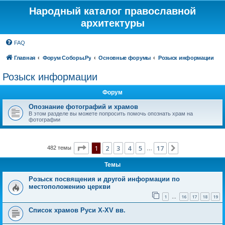
Народный каталог православной
архитектуры
FAQ
Главная
Форум Соборы.Ру
Основные форумы
Розыск информации
Розыск информации
Форум
Опознание фотографий и храмов
В этом разделе вы можете попросить помочь опознать храм на
фотографии
Страница
1
из
17
1
2
3
4
5
17
След.
482 темы
…
Темы
Розыск посвящения и другой информации по
местоположению церкви
1
16
17
18
19
…
Список храмов Руси X-XV вв.