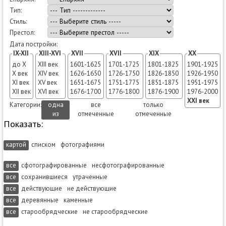
Тип:
Стиль:
Престол:
Дата постройки:
IX-XII
XIII-XVI
XVII
XVII
XIX
XX
до X
XIII век
1601-1625
1701-1725
1801-1825
1901-1925
X век
XIV век
1626-1650
1726-1750
1826-1850
1926-1950
XI век
XV век
1651-1675
1751-1775
1851-1875
1951-1975
XII век
XVI век
1676-1700
1776-1800
1876-1900
1976-2000
XXI век
Категории:
одна
все
только
из
отмеченные
отмеченные
Показать:
картой
списком
фотографиями
все
сфотографированные
несфотографированные
все
сохранившиеся
утраченные
все
действующие
не действующие
все
деревянные
каменные
все
старообрядческие
не старообрядческие