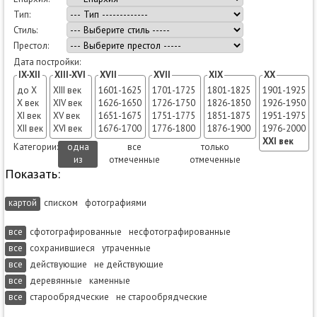
Тип:
Стиль:
Престол:
Дата постройки:
IX-XII
XIII-XVI
XVII
XVII
XIX
XX
до X
XIII век
1601-1625
1701-1725
1801-1825
1901-1925
X век
XIV век
1626-1650
1726-1750
1826-1850
1926-1950
XI век
XV век
1651-1675
1751-1775
1851-1875
1951-1975
XII век
XVI век
1676-1700
1776-1800
1876-1900
1976-2000
XXI век
Категории:
одна
все
только
из
отмеченные
отмеченные
Показать:
картой
списком
фотографиями
все
сфотографированные
несфотографированные
все
сохранившиеся
утраченные
все
действующие
не действующие
все
деревянные
каменные
все
старообрядческие
не старообрядческие