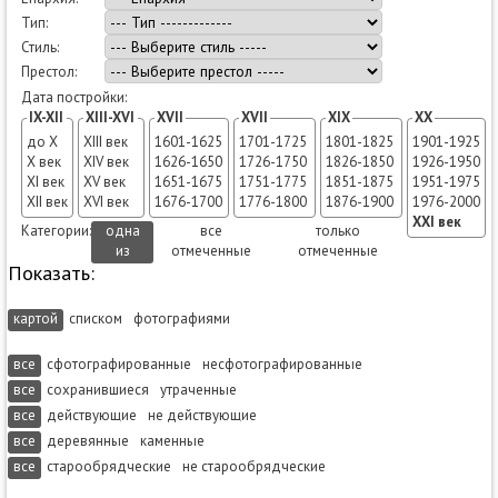
Тип:
Стиль:
Престол:
Дата постройки:
IX-XII
XIII-XVI
XVII
XVII
XIX
XX
до X
XIII век
1601-1625
1701-1725
1801-1825
1901-1925
X век
XIV век
1626-1650
1726-1750
1826-1850
1926-1950
XI век
XV век
1651-1675
1751-1775
1851-1875
1951-1975
XII век
XVI век
1676-1700
1776-1800
1876-1900
1976-2000
XXI век
Категории:
одна
все
только
из
отмеченные
отмеченные
Показать:
картой
списком
фотографиями
все
сфотографированные
несфотографированные
все
сохранившиеся
утраченные
все
действующие
не действующие
все
деревянные
каменные
все
старообрядческие
не старообрядческие