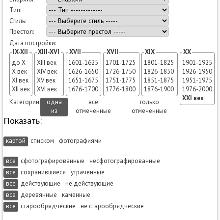
Тип:
Стиль:
Престол:
Дата постройки:
IX-XII
XIII-XVI
XVII
XVII
XIX
XX
до X
XIII век
1601-1625
1701-1725
1801-1825
1901-1925
X век
XIV век
1626-1650
1726-1750
1826-1850
1926-1950
XI век
XV век
1651-1675
1751-1775
1851-1875
1951-1975
XII век
XVI век
1676-1700
1776-1800
1876-1900
1976-2000
XXI век
Категории:
одна
все
только
из
отмеченные
отмеченные
Показать:
картой
списком
фотографиями
все
сфотографированные
несфотографированные
все
сохранившиеся
утраченные
все
действующие
не действующие
все
деревянные
каменные
все
старообрядческие
не старообрядческие