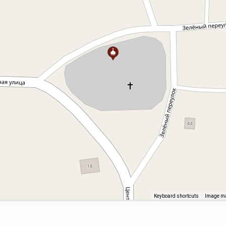
Keyboard shortcuts
Image ma