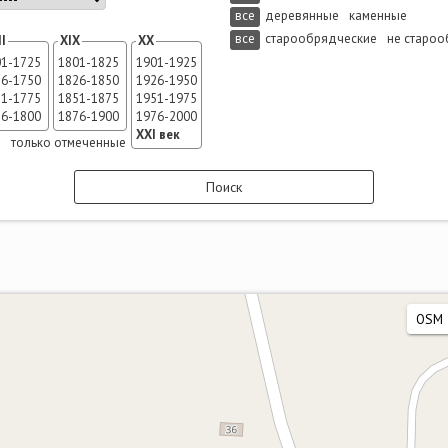
все
деревянные
каменные
все
старообрядческие
не старо
I
XIX
XX
01-1725
1801-1825
1901-1925
26-1750
1826-1850
1926-1950
51-1775
1851-1875
1951-1975
76-1800
1876-1900
1976-2000
XXI век
е
только отмеченные