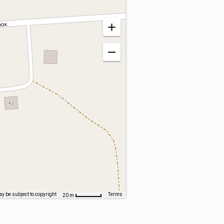
y be subject to copyright
Terms
20 m