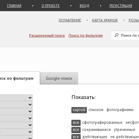
ГЛАВНАЯ
О ПРОЕКТЕ
ВХОД
РЕГИСТРАЦИЯ
ОГЛАВЛЕНИЕ
КАРТА ХРАМОВ
РОЗЫ
Расширенный поиск
Поиск по фильтрам
иск по фильтрам
Google-поиск
Показать:
картой
списком
фотографиями
все
сфотографированные
несфо
все
сохранившиеся
утраченные
все
действующие
не действующи