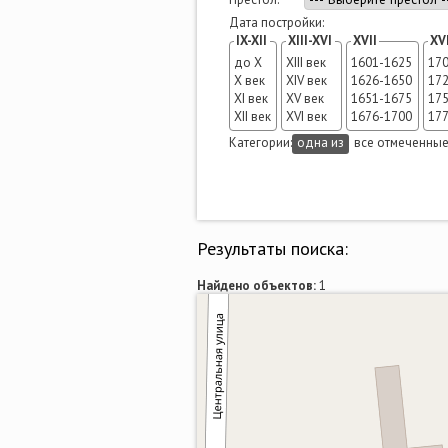
Дата постройки:
IX-XII
XIII-XVI
XVII
XVI
до X
XIII век
1601-1625
17
X век
XIV век
1626-1650
17
XI век
XV век
1651-1675
17
XII век
XVI век
1676-1700
17
Категории:
одна из
все отмеченны
Результаты поиска:
Найдено объектов:
1