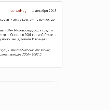
uchazdneg
1 декабря 2013
овая главка с крестом, не полностью
дицы и Жён Мироносиц», сюда ходили
еревни Сысово в 2001 году: «В Глушево
помощница, помоги. И всё» (А. Н.
губ. // Этнографическое обозрение.
ционных выездов 2000—2002 //