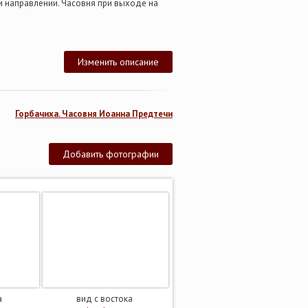
м направлении. Часовня при выходе на
Изменить описание
Горбачиха. Часовня Иоанна Предтечи
Добавить фотографии
а
вид с востока