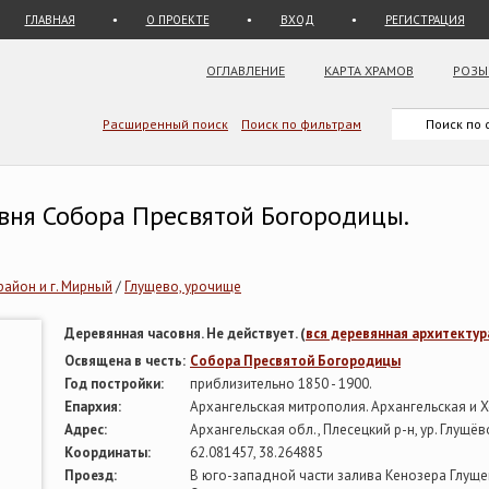
ГЛАВНАЯ
О ПРОЕКТЕ
ВХОД
РЕГИСТРАЦИЯ
ОГЛАВЛЕНИЕ
КАРТА ХРАМОВ
РОЗЫ
Расширенный поиск
Поиск по фильтрам
овня Собора Пресвятой Богородицы.
район и г. Мирный
/
Глущево, урочище
Деревянная часовня. Не действует. (
вся деревянная архитектур
Освящена в честь:
Собора Пресвятой Богородицы
Год постройки:
приблизительно 1850 - 1900.
Епархия:
Архангельская митрополия. Архангельская и 
Адрес:
Архангельская обл., Плесецкий р-н, ур. Глущёв
Координаты:
62.081457, 38.264885
Проезд:
В юго-западной части залива Кенозера Глущев