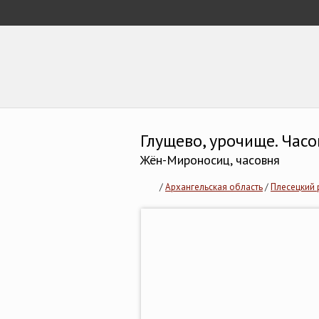
Глущево, урочище. Час
Жён-Мироносиц, часовня
/
Архангельская область
/
Плесецкий 