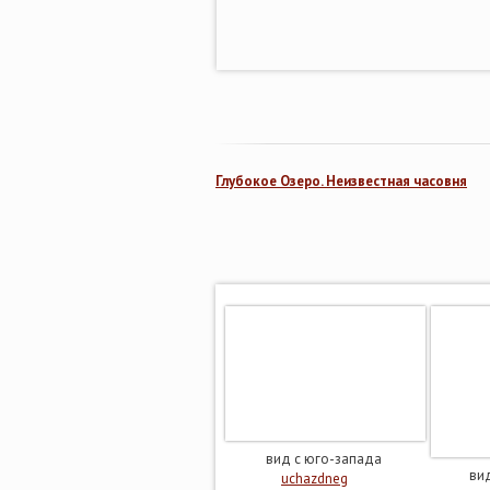
Глубокое Озеро. Неизвестная часовня
вид с юго-запада
ви
uchazdneg