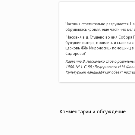
Часовня стремительно разрушается. На
обрушилась кровля, еще частично цела
"Часовня в д. Глушево во имя Собора
будущие матери, молились и ставили с
церковь Жён Мироносиц - помощниц в р
Сидорова)".
Харузина В. Несколько слов о родильны
1906. № 1. С. 88.; Ведерникова Н.М. Ф
Культурный ландшафт как объект наслед
Комментарии и обсуждение