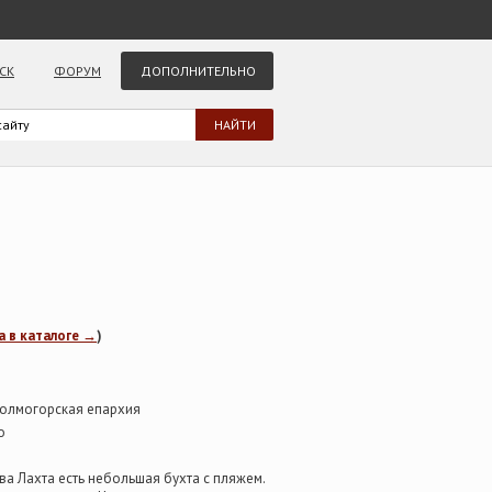
СК
ФОРУМ
ДОПОЛНИТЕЛЬНО
а в каталоге →
)
Холмогорская епархия
о
а Лахта есть небольшая бухта с пляжем.