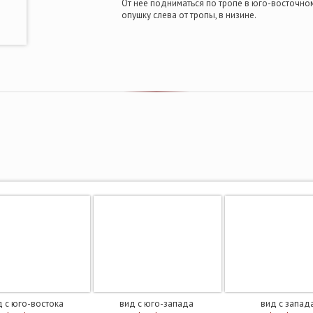
От нее подниматься по тропе в юго-восточно
опушку слева от тропы, в низине.
д с юго-востока
вид с юго-запада
вид с запад