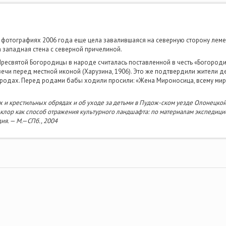
 фотографиях 2006 года еще цела завалившаяся на северную сторону лемех
 западная стена с северной причелиной.
 Пресвятой Богородицы в народе считалась поставленной в честь «Богоро
вечи перед местной иконой (Харузина, 1906). Это же подтвердили жители д
одах. Перед родами бабы ходили просили: «Жена Мироносица, всему миру 
х и крестильных обрядах и об уходе за детьми в Пудож-ском уезде Олонецкой 
ольклор как способ отражения культурного ландшафта: по материалам экспеди
ия. — М.—СПб., 2004